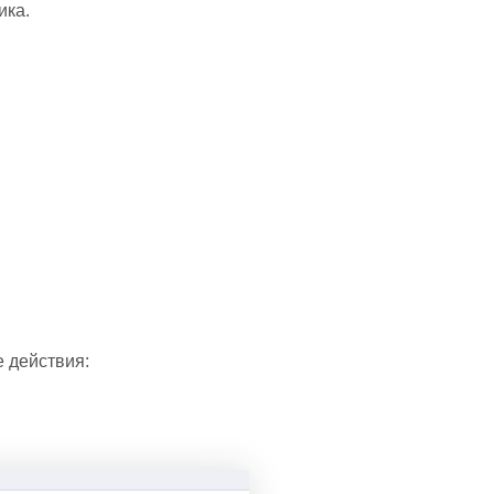
ика.
 действия: