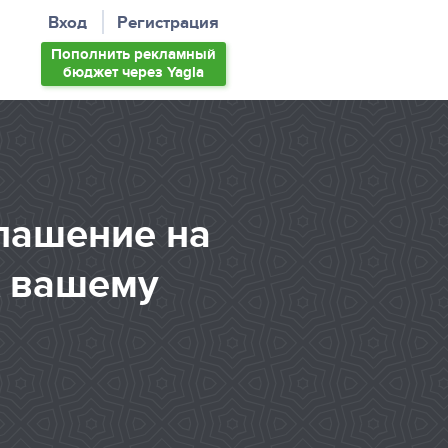
Вход
Регистрация
Пополнить
рекламный
бюджет
через Yagla
глашение на
к вашему