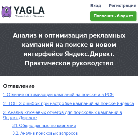
Вход
Регистрация
Пополнить
бюджет
Анализ и оптимизация рекламных
кампаний на поиске в новом
интерфейсе Яндекс.Директ.
Практическое руководство
Оглавление
1. Отличие оптимизации кампаний на поиске и в РСЯ
2. ТОП-3 ошибок при настройке кампаний на поиске Яндекса
3. Анализ ключевых отчетов для поисковых кампаний в
Яндекс.Директе
3.1. Общие данные по кампании
3.2. Анализ поисковых запросов