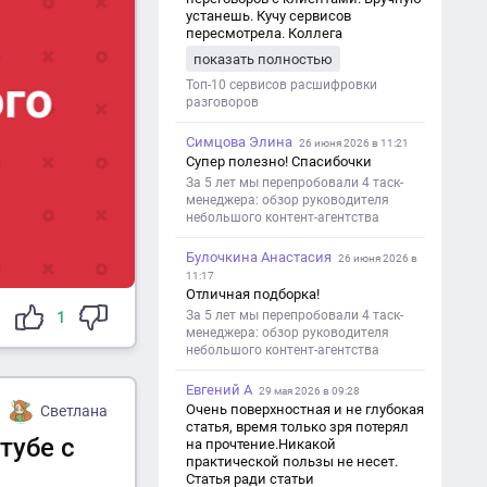
устанешь. Кучу сервисов
пересмотрела. Коллега
посоветовал Speech2Text. Весьма
показать полностью
хорошо переводит. Мало
редактировать по итогу. Советую.
Топ-10 сервисов расшифровки
разговоров
Симцова Элина
26 июня 2026 в 11:21
Супер полезно! Спасибочки
За 5 лет мы перепробовали 4 таск-
менеджера: обзор руководителя
небольшого контент-агентства
Булочкина Анастасия
26 июня 2026 в
11:17
Отличная подборка!
За 5 лет мы перепробовали 4 таск-
1
менеджера: обзор руководителя
небольшого контент-агентства
Евгений А
29 мая 2026 в 09:28
Очень поверхностная и не глубокая
Светлана
статья, время только зря потерял
тубе с
на прочтение.Никакой
практической пользы не несет.
Статья ради статьи