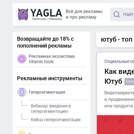
Всё для рекламы
и про рекламу
Возвращайте до 18% с
ютуб - топ
пополнений рекламы
Рекламная экосистема
Социальные с
Vitamin.tools
Как вид
Рекламные инструменты
Ютуб
Ста
Гиперсегментация
Видеомаркети
и продвижени
или продукта.
Вебинар: введение в
гиперсегментацию
Кейсы гиперсегментации