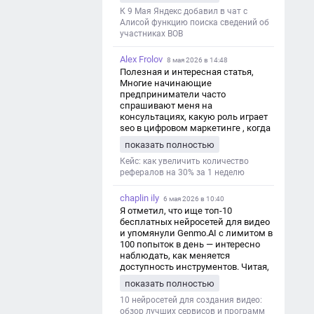
дезинформации
К 9 Мая Яндекс добавил в чат с
Алисой функцию поиска сведений об
участниках ВОВ
Alex Frolov
8 мая 2026 в 14:48
Полезная и интересная статья,
Многие начинающие
предприниматели часто
спрашивают меня на
консультациях, какую роль играет
seo в цифровом маркетинге , когда
мы только знакомимся и
показать полностью
обсуждаем их проект:
https://aseotop.com/kakuyu-rol-igraet-
Кейс: как увеличить количество
seo-v-czifrovom-marketinge/
рефералов на 30% за 1 неделю
chaplin ily
6 мая 2026 в 10:40
Я отметил, что ище топ-10
бесплатных нейросетей для видео
и упомянули Genmo.AI с лимитом в
100 попыток в день — интересно
наблюдать, как меняется
доступность инструментов. Читая,
вспомнил прошлые эксперименты
показать полностью
с короткими клипами в телеграм-
каналах YAGLA и Kokoc Group. Flux 2
10 нейросетей для создания видео:
обзор лучших сервисов и программ