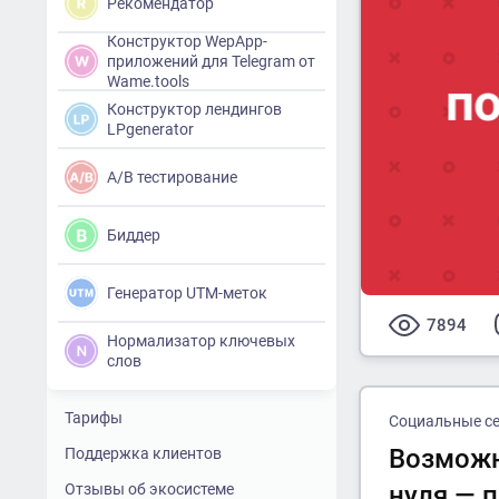
Рекомендатор
Конструктор WepApp-
приложений для Telegram от
Wame.tools
Конструктор лендингов
LPgenerator
A/B тестирование
Биддер
Генератор UTM-меток
7894
Нормализатор ключевых
слов
Тарифы
Социальные с
Возможн
Поддержка клиентов
Отзывы об экосистеме
нуля — 