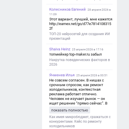
Колесников Евгений
28 апреля 2026 в
11:09
Этот вариант, лучший, мне кажется
http://earnex.net/go/d77e7814108315
2f
ТОП-20 нейросетей для создания ИИ
презентаций
Shaiva Heinz
25 апреля 2026 в 17:16
топмейкер top-maker.ru забыл
Накрутка поведенческих факторов в
2026
Ячменев Илья
25 апреля 2026 в 00:51
Не совсем согласен. В нишах с
срочным спросом, как ремонт
холодильников, контекстная
реклама работает отлично.
Человек не изучает рынок — он
ищет решение “прямо сейчас”. В
этот момент Яндекс Директ как раз
показать полностью
и ловит самый горячий трафик,
тогда как SEO в таких задачах
Как имея микробюджет, сражаться с
просто не успевает.
конкурентами. Кейс по ремонту
холодильников