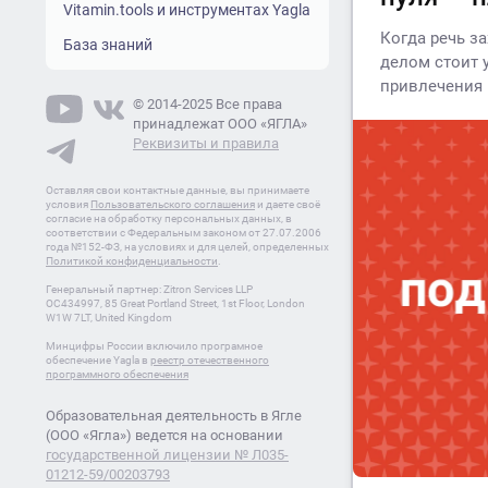
Vitamin.tools и инструментах Yagla
Когда речь за
База знаний
делом стоит 
привлечения 
© 2014-2025 Все права
принадлежат ООО «ЯГЛА»
Реквизиты и правила
Оставляя свои контактные данные, вы принимаете
условия
Пользовательского соглашения
и даете своё
согласие на обработку персональных данных, в
соответствии с Федеральным законом от 27.07.2006
года №152-ФЗ, на условиях и для целей, определенных
Политикой конфиденциальности
.
Генеральный партнер: Zitron Services LLP
OC434997, 85 Great Portland Street, 1st Floor, London
W1W 7LT, United Kingdom
Минцифры России включило програмное
обеспечение Yagla в
реестр отечественного
программного обеспечения
Образовательная деятельность в Ягле
(ООО «Ягла») ведется на основании
государственной лицензии № Л035-
01212-59/00203793