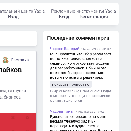
ательный центр Yagla
Рекламные инструменты Yagla
Вход
Вход
Регистрация
Последние комментарии
Чернов Валерий
15 июля 2026 в 09:37
Мне нравится, что Сбер развивает
не только пользовательские
Светлана
сервисы, но и открывает модели
лайков
для разработчиков. Обычно это
помогает быстрее появляться
новым полезным решениям.
показать полностью
ния, выпуска
Сбер обновил GigaChat Audio: модель
считывает интонацию и запоминает
, бизнеса
факты из диалогов
Чудова Тина
14 июля 2026 в 15:02
Руководство повесило на меня
весьма тяжелую задачу -
переводить с аудио текст, с
переговоров с клиентами. Вручную