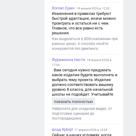
Roman Djaev
19 апреля 2026 в 12:33
Изменения в правилах требуют
быстрой адаптации, иначе можно
проиграть и остаться ни с чем.
Главное, что все равно есть
решения.
Как выделиться в B2B-снабжении при
равных ценах: 4 способа обойти
конкурентов без демпинга
Фуражкина Настя
18 апреля 2026 в
17:04
. Вам сегодня нужно придумать
какое изделие будете выполнять и
выбрать тему проекта. Изделие
должно соответствовать вашему
уровню 8 класса, для начальной
школы не подойдет. Учитывайте
это. Оценка будет зависеть от
показать полностью
уровня работы. Структура проекта 1.
Титульный лист - Название школы.
Нейросети для создания видео: от
- Тип работы: «Проектная работа». -
подготовки сценария до
Тема проекта. - Кто выполнил:
постпродакшена
ФИО, класс. - Кто проверил: ФИО,
должность учителя. - Город, год. 2.
влад Rjibrjd
17 апреля 2026 в 13:29
Введение - Актуальность темы
Сейчас в наших условиях, когда