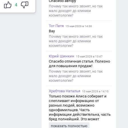
Спасибо автору
4
Почему так много звонят, но так
мало доходят до клиники
косметологии?
Тот Петя
15 мая 2026 в 14:36
Вау
Почему так много звонят, но так
мало доходят до клиники
косметологии?
Юрий Шинкин
15 мая 2026 в 13:47
Спасибо отличная статья. Полезно
для повышения продаж!
Почему так много звонят, но так
мало доходят до клиники
косметологии?
Хребтова Наталья
10 мая 2026 в 14:10
Только похоже Алиса собирает и
слепливает информацию от
разных людей, возможно
однофамильцев. Часть
информации действительна, часть
бред полнейший. Это может
привести к путанице и
показать полностью