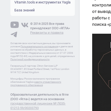
Vitamin.tools и инструментах Yagla
контроли
База знаний
от вывод
работы с
© 2014-2025 Все права
поиска «
принадлежат ООО «ЯГЛА»
Реквизиты и правила
Оставляя свои контактные данные, вы принимаете
условия
Пользовательского соглашения
и даете своё
согласие на обработку персональных данных, в
соответствии с Федеральным законом от 27.07.2006
года №152-ФЗ, на условиях и для целей, определенных
Политикой конфиденциальности
.
Генеральный партнер: Zitron Services LLP
OC434997, 85 Great Portland Street, 1st Floor, London
W1W 7LT, United Kingdom
Минцифры России включило програмное
обеспечение Yagla в
реестр отечественного
программного обеспечения
Образовательная деятельность в Ягле
(ООО «Ягла») ведется на основании
государственной лицензии № Л035-
01212-59/00203793