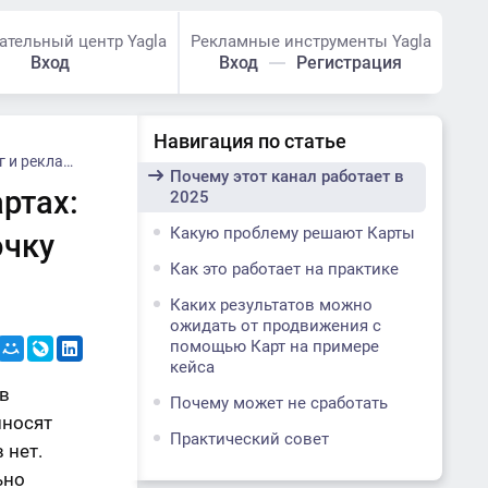
ательный центр Yagla
Рекламные инструменты Yagla
Вход
Вход
Регистрация
Навигация по статье
 косметологии
Почему этот канал работает в
ртах:
2025
Какую проблему решают Карты
очку
Как это работает на практике
Каких результатов можно
ожидать от продвижения с
помощью Карт на примере
кейса
 в
Почему может не сработать
иносят
Практический совет
 нет.
Ключевая ошибка, которую
ьно