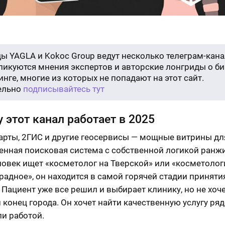
ы YAGLA и Kokoc Group ведут несколько телеграм-кана
бликуются мнения экспертов и авторские лонгриды о би
нге, многие из которых не попадают на этот сайт.
ельно
подписывайтесь тут
 этот канал работает в 2025
арты, 2ГИС и другие геосервисы — мощные витрины дл
енная поисковая система с собственной логикой ранж
ловек ищет «косметолог на Тверской» или «косметолог
радное», он находится в самой горячей стадии приняти
 Пациент уже все решил и выбирает клинику, но не хоче
й конец города. Он хочет найти качественную услугу ря
и работой.