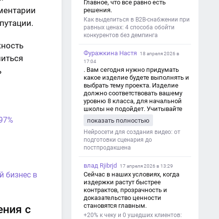
Главное, что все равно есть
мментарии
решения.
Как выделиться в B2B-снабжении при
путации.
равных ценах: 4 способа обойти
конкурентов без демпинга
жность
Фуражкина Настя
18 апреля 2026 в
литься
17:04
ь
. Вам сегодня нужно придумать
какое изделие будете выполнять и
выбрать тему проекта. Изделие
должно соответствовать вашему
уровню 8 класса, для начальной
школы не подойдет. Учитывайте
это. Оценка будет зависеть от
 97%
показать полностью
уровня работы. Структура проекта 1.
Титульный лист - Название школы.
Нейросети для создания видео: от
- Тип работы: «Проектная работа». -
подготовки сценария до
Тема проекта. - Кто выполнил:
постпродакшена
ФИО, класс. - Кто проверил: ФИО,
должность учителя. - Город, год. 2.
влад Rjibrjd
17 апреля 2026 в 13:29
Введение - Актуальность темы
й бизнес в
Сейчас в наших условиях, когда
(почему это важно). - Цель и
издержки растут быстрее
задачи проекта. - Объект и предмет
контрактов, прозрачность и
исследования. - Методы работы. 3.
доказательство ценности
Основная часть - Теоретическая
становятся главным.
ения с
глава: что известно по теме,
+20% к чеку и 0 ушедших клиентов:
основные понятия. - Практическая