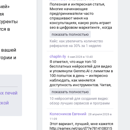
Полезная и интересная статья,
чей»
Многие начинающие
ия
предприниматели часто
спрашивают меня на
нкуренты
консультациях, какую роль играет
seo в цифровом маркетинге , когда
тся в
мы только знакомимся и
показать полностью
обсуждаем их проект:
https://aseotop.com/kakuyu-rol-igraet-
Кейс: как увеличить количество
seo-v-czifrovom-marketinge/
рефералов на 30% за 1 неделю
т вашей
chaplin ily
тории и
6 мая 2026 в 10:40
Я отметил, что ище топ-10
бесплатных нейросетей для видео
и упомянули Genmo.AI с лимитом в
100 попыток в день — интересно
наблюдать, как меняется
доступность инструментов. Читая,
вспомнил прошлые эксперименты
показать полностью
ых печей
с короткими клипами в телеграм-
каналах YAGLA и Kokoc Group. Flux 2
10 нейросетей для создания видео:
ской
обзор лучших сервисов и программ
Колесников Евгений
28 апреля 2026 в
11:09
Этот вариант, лучший, мне кажется
http://earnex.net/go/d77e7814108315