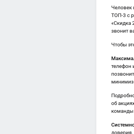
Человек 
ТОП-3 с 
«Скидка 
звонит в
Чтобы эт
Максимал
телефон 
позвонит
минимизи
Подробно
об акция
команды 
Системно
доверия.