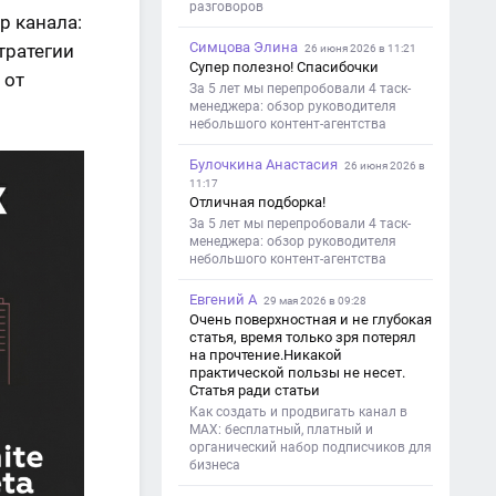
разговоров
р канала:
Симцова Элина
тратегии
26 июня 2026 в 11:21
Супер полезно! Спасибочки
 от
За 5 лет мы перепробовали 4 таск-
менеджера: обзор руководителя
небольшого контент-агентства
Булочкина Анастасия
26 июня 2026 в
11:17
Отличная подборка!
За 5 лет мы перепробовали 4 таск-
менеджера: обзор руководителя
небольшого контент-агентства
Евгений А
29 мая 2026 в 09:28
Очень поверхностная и не глубокая
статья, время только зря потерял
на прочтение.Никакой
практической пользы не несет.
Статья ради статьи
Как создать и продвигать канал в
MAX: бесплатный, платный и
органический набор подписчиков для
бизнеса