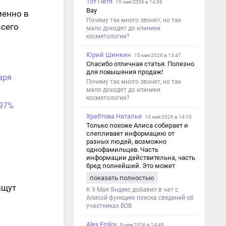
Тот Петя
15 мая 2026 в 14:36
Вау
менно в
Почему так много звонят, но так
всего
мало доходят до клиники
косметологии?
Юрий Шинкин
15 мая 2026 в 13:47
Спасибо отличная статья. Полезно
для повышения продаж!
аря
Почему так много звонят, но так
мало доходят до клиники
косметологии?
 97%
Хребтова Наталья
10 мая 2026 в 14:10
Только похоже Алиса собирает и
слепливает информацию от
разных людей, возможно
однофамильцев. Часть
информации действительна, часть
бред полнейший. Это может
привести к путанице и
показать полностью
дезинформации
ищут
К 9 Мая Яндекс добавил в чат с
Алисой функцию поиска сведений об
участниках ВОВ
Alex Frolov
8 мая 2026 в 14:48