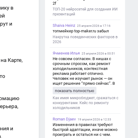
2f
нику в
ТОП-20 нейросетей для создания ИИ
презентаций
ей
рут и
Shaiva Heinz
25 апреля 2026 в 17:16
топмейкер top-maker.ru забыл
Накрутка поведенческих факторов в
2026
Ячменев Илья
25 апреля 2026 в 00:51
Не совсем согласен. В нишах с
на Карте,
срочным спросом, как ремонт
холодильников, контекстная
реклама работает отлично.
то
Человек не изучает рынок — он
ищет решение “прямо сейчас”. В
этот момент Яндекс Директ как раз
показать полностью
и ловит самый горячий трафик,
ормацию
тогда как SEO в таких задачах
Как имея микробюджет, сражаться с
просто не успевает.
конкурентами. Кейс по ремонту
ерьера,
холодильников
Roman Djaev
19 апреля 2026 в 12:33
Изменения в правилах требуют
ния и
быстрой адаптации, иначе можно
проиграть и остаться ни с чем.
.