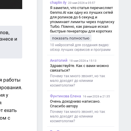
chaplin ily
20 мая 2026 в 05:57
Я заметил, что статья перечисляет
Genmo.AI как одну из лучших сетей
для роликов до 6 секунд и
упоминает лимиты через подписку
Turbo. Помню, как раньше искал
быстрые генераторы для коротких
лов,
роликов — интересно увидеть
показать полностью
знесе и
такой обзор именно с акцентом на
ограничения и подпись. Image V2
10 нейросетей для создания видео:
обзор лучших сервисов и программ
Анатолий
18 мая 2026 в 15:13
Здравствуйте. Как с вами можно
связаться?
Почему так много звонят, но так
я работы
мало доходят до клиники
косметологии?
ирования.
ия у
Фунтикова Елена
16 мая 2026 в 21:35
Очень доходчиво написано.
я
Спасибо автору
т ехать
Почему так много звонят, но так
мало доходят до клиники
дом с
косметологии?