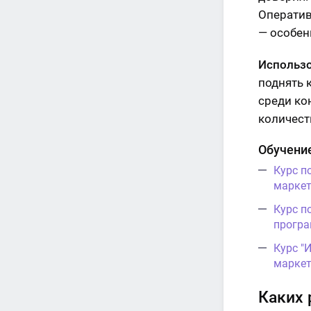
Оператив
— особен
Использо
поднять 
среди ко
количест
Обучени
Курс п
маркет
Курс п
програ
Курс "
маркет
Каких 