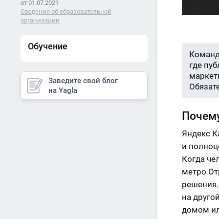
от 01.07.2021
Сведения об образовательной
организации
Обучение
Команд
где пу
маркети
Заведите свой блог
Обязат
на Yagla
Почему
Яндекс К
и полноц
Когда че
метро От
решения.
на друго
домом ил