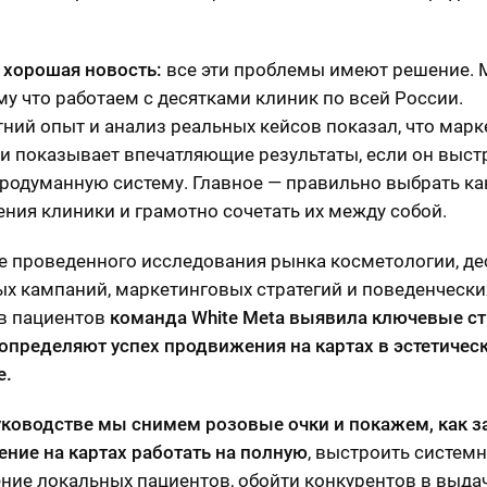
и хорошая новость:
все эти проблемы имеют решение. 
ому что работаем с десятками клиник по всей России.
ний опыт и анализ реальных кейсов показал, что марк
 и показывает впечатляющие результаты, если он выст
родуманную систему. Главное — правильно выбрать к
ния клиники и грамотно сочетать их между собой.
е проведенного исследования рынка косметологии, де
х кампаний, маркетинговых стратегий и поведенчески
в пациентов
команда White Meta выявила ключевые ст
определяют успех продвижения на картах в эстетичес
е.
уководстве мы снимем розовые очки и покажем, как з
ние на картах работать на полную
, выстроить систем
ние локальных пациентов, обойти конкурентов в выда