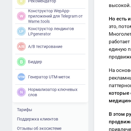
Рекомендатор
высокой.
Конструктор WepApp-
приложений для Telegram от
Но есть 
Wame.tools
это, пот
Конструктор лендингов
Многолет
LPgenerator
работает
A/B тестирование
единую п
продвиже
Биддер
На основ
Генератор UTM-меток
рекламны
паттерно
Нормализатор ключевых
которые 
слов
медицин
Тарифы
В этом р
Поддержка клиентов
продвиже
Отзывы об экосистеме
привлече