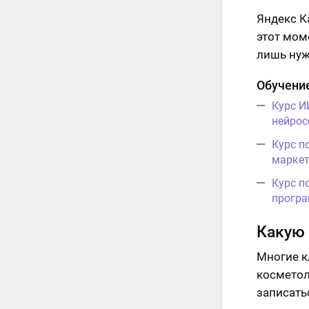
Яндекс К
этот мом
лишь нуж
Обучение
Курс И
нейрос
Курс п
маркет
Курс п
програ
Какую
Многие к
косметол
записать