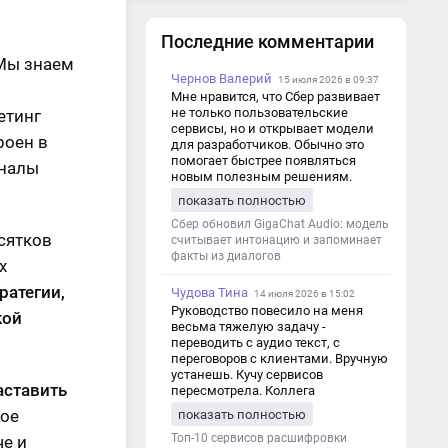
нужно избегать
Последние комментарии
Мы знаем
Чернов Валерий
15 июля 2026 в 09:37
Мне нравится, что Сбер развивает
не только пользовательские
етинг
сервисы, но и открывает модели
роен в
для разработчиков. Обычно это
помогает быстрее появляться
аналы
новым полезным решениям.
показать полностью
Сбер обновил GigaChat Audio: модель
сятков
считывает интонацию и запоминает
факты из диалогов
х
ратегии,
Чудова Тина
14 июля 2026 в 15:02
Руководство повесило на меня
кой
весьма тяжелую задачу -
переводить с аудио текст, с
переговоров с клиентами. Вручную
устанешь. Кучу сервисов
аставить
пересмотрела. Коллега
посоветовал Speech2Text. Весьма
ное
показать полностью
хорошо переводит. Мало
редактировать по итогу. Советую.
Топ-10 сервисов расшифровки
че и