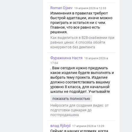
Roman Djaev
19 апреля 2026 в 12:33
Изменения в правилах требуют
быстрой адаптации, иначе можно
проиграть и остаться ни с чем.
Главное, что все равно есть
решения.
Как выделиться в B2B-снабжении при
равных ценах: 4 способа обойти
конкурентов без демпинга
Фуражкина Настя
18 апреля 2026 в
17:04
. Вам сегодня нужно придумать
какое изделие будете выполнять и
выбрать тему проекта. Изделие
должно соответствовать вашему
уровню 8 класса, для начальной
школы не подойдет. Учитывайте
это. Оценка будет зависеть от
показать полностью
уровня работы. Структура проекта 1.
Титульный лист - Название школы.
Нейросети для создания видео: от
- Тип работы: «Проектная работа». -
подготовки сценария до
Тема проекта. - Кто выполнил:
постпродакшена
ФИО, класс. - Кто проверил: ФИО,
должность учителя. - Город, год. 2.
влад Rjibrjd
17 апреля 2026 в 13:29
Введение - Актуальность темы
Сейчас в наших условиях, когда