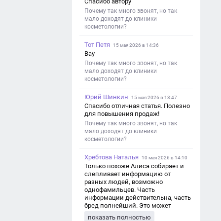
Спасибо автору
Почему так много звонят, но так
мало доходят до клиники
косметологии?
Тот Петя
15 мая 2026 в 14:36
Вау
Почему так много звонят, но так
мало доходят до клиники
косметологии?
Юрий Шинкин
15 мая 2026 в 13:47
Спасибо отличная статья. Полезно
для повышения продаж!
Почему так много звонят, но так
мало доходят до клиники
косметологии?
Хребтова Наталья
10 мая 2026 в 14:10
Только похоже Алиса собирает и
слепливает информацию от
разных людей, возможно
однофамильцев. Часть
информации действительна, часть
бред полнейший. Это может
привести к путанице и
показать полностью