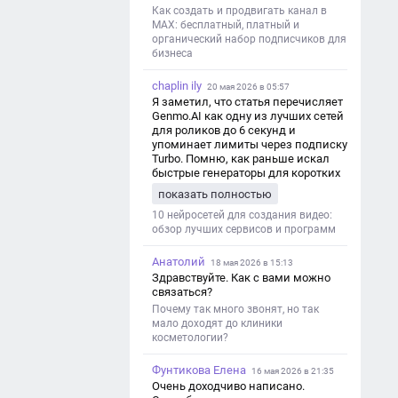
Как создать и продвигать канал в
MAX: бесплатный, платный и
органический набор подписчиков для
бизнеса
chaplin ily
20 мая 2026 в 05:57
Я заметил, что статья перечисляет
Genmo.AI как одну из лучших сетей
для роликов до 6 секунд и
упоминает лимиты через подписку
Turbo. Помню, как раньше искал
быстрые генераторы для коротких
роликов — интересно увидеть
показать полностью
такой обзор именно с акцентом на
ограничения и подпись. Image V2
10 нейросетей для создания видео:
обзор лучших сервисов и программ
Анатолий
18 мая 2026 в 15:13
Здравствуйте. Как с вами можно
связаться?
Почему так много звонят, но так
мало доходят до клиники
косметологии?
Фунтикова Елена
16 мая 2026 в 21:35
Очень доходчиво написано.