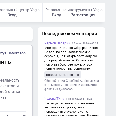
ательный центр Yagla
Рекламные инструменты Yagla
Вход
Вход
Регистрация
Последние комментарии
Чернов Валерий
15 июля 2026 в 09:37
Мне нравится, что Сбер развивает
не только пользовательские
итут Навигатор
сервисы, но и открывает модели
чить
для разработчиков. Обычно это
помогает быстрее появляться
новым полезным решениям.
показать полностью
реальность
Сбер обновил GigaChat Audio: модель
считывает интонацию и запоминает
клиентов и
факты из диалогов
той статье
чить
Чудова Тина
14 июля 2026 в 15:02
Руководство повесило на меня
весьма тяжелую задачу -
переводить с аудио текст, с
переговоров с клиентами. Вручную