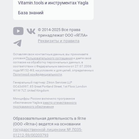
Vitamin.tools и инструментах Yagla
База знаний
© 2014-2025 Все права
принадлежат ООО «ЯГЛА»
Реквизиты и правила
Оставляя свои контактные данные, вы принимаете
условия
Пользовательского соглашения
и даете своё
согласие на обработку персональных данных, в
соответствии с Федеральным законом от 27.07.2006
года №152-ФЗ, на условиях и для целей, определенных
Политикой конфиденциальности
.
Генеральный партнер: Zitron Services LLP
OC434997, 85 Great Portland Street, 1st Floor, London
W1W 7LT, United Kingdom
Минцифры России включило програмное
обеспечение Yagla в
реестр отечественного
программного обеспечения
Образовательная деятельность в Ягле
(ООО «Ягла») ведется на основании
государственной лицензии № Л035-
01212-59/00203793