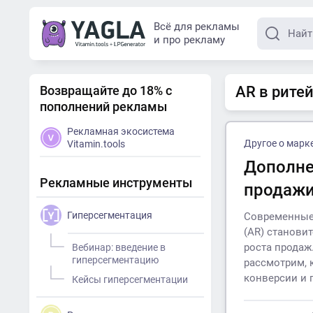
Всё для рекламы
и про рекламу
Возвращайте до 18% с
AR в ритей
пополнений рекламы
Рекламная экосистема
Другое о марк
Vitamin.tools
Дополне
Рекламные инструменты
продаж
Гиперсегментация
Современные 
(AR) станови
роста продаж
Вебинар: введение в
гиперсегментацию
рассмотрим, 
конверсии и 
Кейсы гиперсегментации