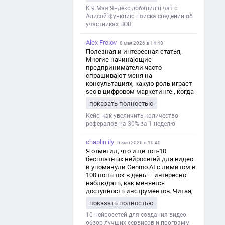
дезинформации
К 9 Мая Яндекс добавил в чат с
Алисой функцию поиска сведений об
участниках ВОВ
Alex Frolov
8 мая 2026 в 14:48
Полезная и интересная статья,
Многие начинающие
предприниматели часто
спрашивают меня на
консультациях, какую роль играет
seo в цифровом маркетинге , когда
мы только знакомимся и
показать полностью
обсуждаем их проект:
https://aseotop.com/kakuyu-rol-igraet-
Кейс: как увеличить количество
seo-v-czifrovom-marketinge/
рефералов на 30% за 1 неделю
chaplin ily
6 мая 2026 в 10:40
Я отметил, что ище топ-10
бесплатных нейросетей для видео
и упомянули Genmo.AI с лимитом в
100 попыток в день — интересно
наблюдать, как меняется
доступность инструментов. Читая,
вспомнил прошлые эксперименты
показать полностью
с короткими клипами в телеграм-
каналах YAGLA и Kokoc Group. Flux 2
10 нейросетей для создания видео:
обзор лучших сервисов и программ