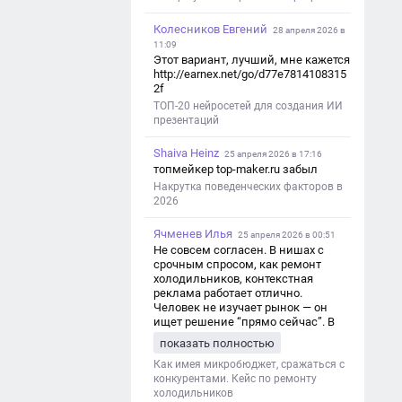
Колесников Евгений
28 апреля 2026 в
11:09
Этот вариант, лучший, мне кажется
http://earnex.net/go/d77e7814108315
2f
ТОП-20 нейросетей для создания ИИ
презентаций
Shaiva Heinz
25 апреля 2026 в 17:16
топмейкер top-maker.ru забыл
Накрутка поведенческих факторов в
2026
Ячменев Илья
25 апреля 2026 в 00:51
Не совсем согласен. В нишах с
срочным спросом, как ремонт
холодильников, контекстная
реклама работает отлично.
Человек не изучает рынок — он
ищет решение “прямо сейчас”. В
этот момент Яндекс Директ как раз
показать полностью
и ловит самый горячий трафик,
тогда как SEO в таких задачах
Как имея микробюджет, сражаться с
просто не успевает.
конкурентами. Кейс по ремонту
холодильников