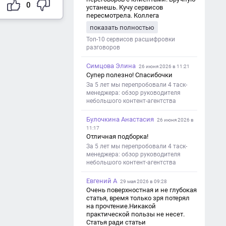
0
устанешь. Кучу сервисов
пересмотрела. Коллега
посоветовал Speech2Text. Весьма
показать полностью
хорошо переводит. Мало
редактировать по итогу. Советую.
Топ-10 сервисов расшифровки
разговоров
Симцова Элина
26 июня 2026 в 11:21
Супер полезно! Спасибочки
За 5 лет мы перепробовали 4 таск-
менеджера: обзор руководителя
небольшого контент-агентства
Булочкина Анастасия
26 июня 2026 в
11:17
Отличная подборка!
За 5 лет мы перепробовали 4 таск-
менеджера: обзор руководителя
небольшого контент-агентства
Евгений А
29 мая 2026 в 09:28
Очень поверхностная и не глубокая
статья, время только зря потерял
на прочтение.Никакой
практической пользы не несет.
Статья ради статьи