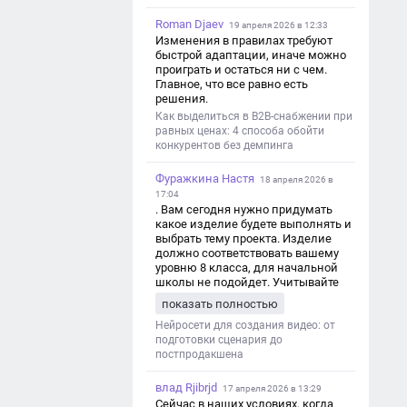
Roman Djaev
19 апреля 2026 в 12:33
Изменения в правилах требуют
быстрой адаптации, иначе можно
проиграть и остаться ни с чем.
Главное, что все равно есть
решения.
Как выделиться в B2B-снабжении при
равных ценах: 4 способа обойти
конкурентов без демпинга
Фуражкина Настя
18 апреля 2026 в
17:04
. Вам сегодня нужно придумать
какое изделие будете выполнять и
выбрать тему проекта. Изделие
должно соответствовать вашему
уровню 8 класса, для начальной
школы не подойдет. Учитывайте
это. Оценка будет зависеть от
показать полностью
уровня работы. Структура проекта 1.
Титульный лист - Название школы.
Нейросети для создания видео: от
- Тип работы: «Проектная работа». -
подготовки сценария до
Тема проекта. - Кто выполнил:
постпродакшена
ФИО, класс. - Кто проверил: ФИО,
должность учителя. - Город, год. 2.
влад Rjibrjd
17 апреля 2026 в 13:29
Введение - Актуальность темы
Сейчас в наших условиях, когда