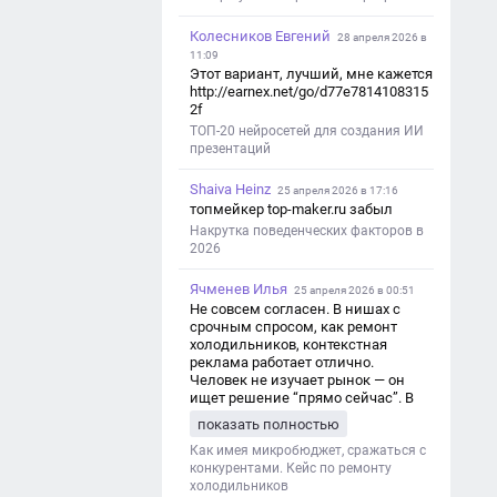
Колесников Евгений
28 апреля 2026 в
11:09
Этот вариант, лучший, мне кажется
http://earnex.net/go/d77e7814108315
2f
ТОП-20 нейросетей для создания ИИ
презентаций
Shaiva Heinz
25 апреля 2026 в 17:16
топмейкер top-maker.ru забыл
Накрутка поведенческих факторов в
2026
Ячменев Илья
25 апреля 2026 в 00:51
Не совсем согласен. В нишах с
срочным спросом, как ремонт
холодильников, контекстная
реклама работает отлично.
Человек не изучает рынок — он
ищет решение “прямо сейчас”. В
этот момент Яндекс Директ как раз
показать полностью
и ловит самый горячий трафик,
тогда как SEO в таких задачах
Как имея микробюджет, сражаться с
просто не успевает.
конкурентами. Кейс по ремонту
холодильников