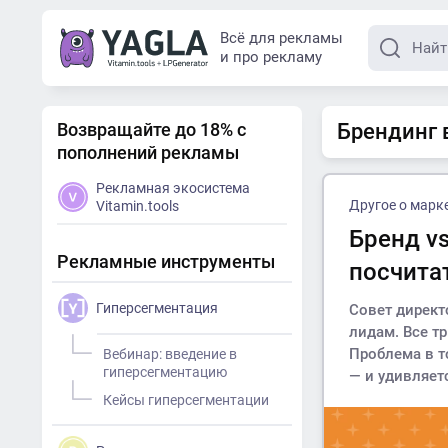
Всё для рекламы
и про рекламу
Возвращайте до 18% с
Брендинг в
пополнений рекламы
Рекламная экосистема
Другое о марк
Vitamin.tools
Бренд vs
Рекламные инструменты
посчита
Гиперсегментация
Совет директ
лидам. Все т
Проблема в т
Вебинар: введение в
гиперсегментацию
— и удивляетс
Кейсы гиперсегментации