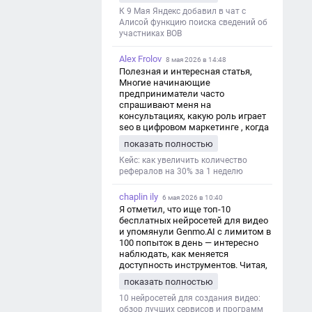
дезинформации
К 9 Мая Яндекс добавил в чат с
Алисой функцию поиска сведений об
участниках ВОВ
Alex Frolov
8 мая 2026 в 14:48
Полезная и интересная статья,
Многие начинающие
предприниматели часто
спрашивают меня на
консультациях, какую роль играет
seo в цифровом маркетинге , когда
мы только знакомимся и
показать полностью
обсуждаем их проект:
https://aseotop.com/kakuyu-rol-igraet-
Кейс: как увеличить количество
seo-v-czifrovom-marketinge/
рефералов на 30% за 1 неделю
chaplin ily
6 мая 2026 в 10:40
Я отметил, что ище топ-10
бесплатных нейросетей для видео
и упомянули Genmo.AI с лимитом в
100 попыток в день — интересно
наблюдать, как меняется
доступность инструментов. Читая,
вспомнил прошлые эксперименты
показать полностью
с короткими клипами в телеграм-
каналах YAGLA и Kokoc Group. Flux 2
10 нейросетей для создания видео:
обзор лучших сервисов и программ