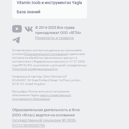
Vitamin.tools и инструментах Yagla
База знаний
© 2014-2025 Все права
принадлежат ООО «ЯГЛА»
Реквизиты и правила
Оставляя свои контактные данные, вы принимаете
условия
Пользовательского соглашения
и даете своё
согласие на обработку персональных данных, в
соответствии с Федеральным законом от 27.07.2006
года №152-ФЗ, на условиях и для целей, определенных
Политикой конфиденциальности
.
Генеральный партнер: Zitron Services LLP
OC434997, 85 Great Portland Street, 1st Floor, London
W1W 7LT, United Kingdom
Минцифры России включило програмное
обеспечение Yagla в
реестр отечественного
программного обеспечения
Образовательная деятельность в Ягле
(ООО «Ягла») ведется на основании
государственной лицензии № Л035-
01212-59/00203793