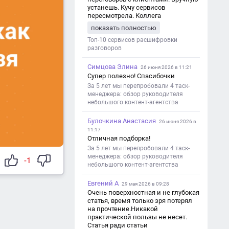
устанешь. Кучу сервисов
пересмотрела. Коллега
посоветовал Speech2Text. Весьма
показать полностью
хорошо переводит. Мало
редактировать по итогу. Советую.
Топ-10 сервисов расшифровки
разговоров
Симцова Элина
26 июня 2026 в 11:21
Супер полезно! Спасибочки
За 5 лет мы перепробовали 4 таск-
менеджера: обзор руководителя
небольшого контент-агентства
Булочкина Анастасия
26 июня 2026 в
11:17
Отличная подборка!
За 5 лет мы перепробовали 4 таск-
менеджера: обзор руководителя
-1
небольшого контент-агентства
Евгений А
29 мая 2026 в 09:28
Очень поверхностная и не глубокая
статья, время только зря потерял
на прочтение.Никакой
практической пользы не несет.
Статья ради статьи