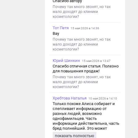
Спасибо автору
Почему так много звонят, но так
мало доходят до клиники
косметологии?
Тот Петя
15 мая 2026 в 14:36
Вау
Почему так много звонят, но так
мало доходят до клиники
косметологии?
Юрий Шинкин
15 мая 2026 в 13:47
Спасибо отличная статья. Полезно
для повышения продаж!
Почему так много звонят, но так
мало доходят до клиники
косметологии?
Хребтова Наталья
10 мая 2026 в 14:10
Только похоже Алиса собирает и
слепливает информацию от
разных людей, возможно
однофамильцев. Часть
информации действительна, часть
бред полнейший. Это может
привести к путанице и
показать полностью