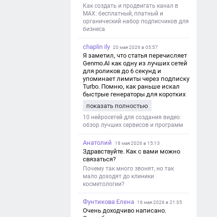
Как создать и продвигать канал в
MAX: бесплатный, платный и
органический набор подписчиков для
бизнеса
chaplin ily
20 мая 2026 в 05:57
Я заметил, что статья перечисляет
Genmo.AI как одну из лучших сетей
для роликов до 6 секунд и
упоминает лимиты через подписку
Turbo. Помню, как раньше искал
быстрые генераторы для коротких
роликов — интересно увидеть
показать полностью
такой обзор именно с акцентом на
ограничения и подпись. Image V2
10 нейросетей для создания видео:
обзор лучших сервисов и программ
Анатолий
18 мая 2026 в 15:13
Здравствуйте. Как с вами можно
связаться?
Почему так много звонят, но так
мало доходят до клиники
косметологии?
Фунтикова Елена
16 мая 2026 в 21:35
Очень доходчиво написано.