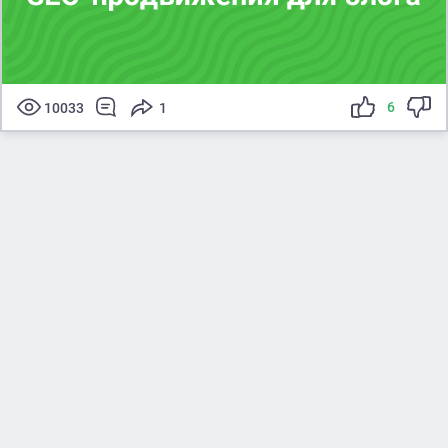
6
10033
1