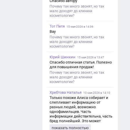
Спасибо автору
Почему так много звонят, но так
мало доходят до клиники
косметологии?
Тот Петя
15 мая 2026 в 14:36
Вау
Почему так много звонят, но так
мало доходят до клиники
косметологии?
Юрий Шинкин
15 мая 2026 в 13:47
Спасибо отличная статья. Полезно
для повышения продаж!
Почему так много звонят, но так
мало доходят до клиники
косметологии?
Хребтова Наталья
10 мая 2026 в 14:10
Только похоже Алиса собирает и
слепливает информацию от
разных людей, возможно
однофамильцев. Часть
информации действительна, часть
бред полнейший. Это может
привести к путанице и
показать полностью