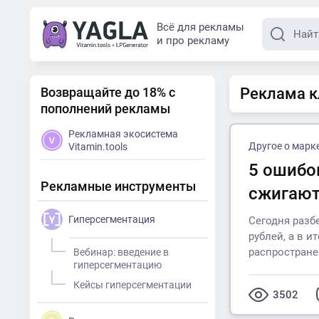
Всё для рекламы
и про рекламу
Возвращайте до 18% с
Реклама к
пополнений рекламы
Рекламная экосистема
Другое о марк
Vitamin.tools
5 ошибо
Рекламные инструменты
сжигают
Гиперсегментация
Сегодня разб
рублей, а в и
распростране
Вебинар: введение в
гиперсегментацию
Кейсы гиперсегментации
3502