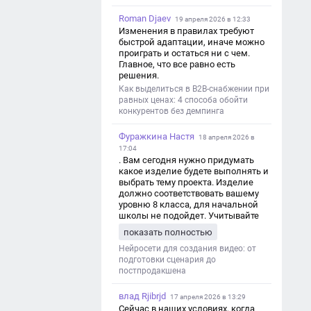
Roman Djaev
19 апреля 2026 в 12:33
Изменения в правилах требуют
быстрой адаптации, иначе можно
проиграть и остаться ни с чем.
Главное, что все равно есть
решения.
Как выделиться в B2B-снабжении при
равных ценах: 4 способа обойти
конкурентов без демпинга
Фуражкина Настя
18 апреля 2026 в
17:04
. Вам сегодня нужно придумать
какое изделие будете выполнять и
выбрать тему проекта. Изделие
должно соответствовать вашему
уровню 8 класса, для начальной
школы не подойдет. Учитывайте
это. Оценка будет зависеть от
показать полностью
уровня работы. Структура проекта 1.
Титульный лист - Название школы.
Нейросети для создания видео: от
- Тип работы: «Проектная работа». -
подготовки сценария до
Тема проекта. - Кто выполнил:
постпродакшена
ФИО, класс. - Кто проверил: ФИО,
должность учителя. - Город, год. 2.
влад Rjibrjd
17 апреля 2026 в 13:29
Введение - Актуальность темы
Сейчас в наших условиях, когда