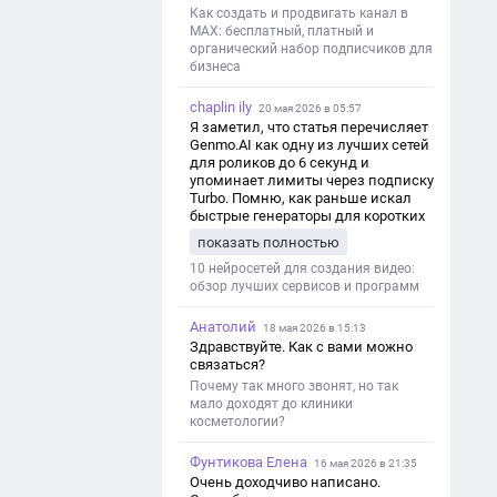
Как создать и продвигать канал в
MAX: бесплатный, платный и
органический набор подписчиков для
бизнеса
chaplin ily
20 мая 2026 в 05:57
Я заметил, что статья перечисляет
Genmo.AI как одну из лучших сетей
для роликов до 6 секунд и
упоминает лимиты через подписку
Turbo. Помню, как раньше искал
быстрые генераторы для коротких
роликов — интересно увидеть
показать полностью
такой обзор именно с акцентом на
ограничения и подпись. Image V2
10 нейросетей для создания видео:
обзор лучших сервисов и программ
Анатолий
18 мая 2026 в 15:13
Здравствуйте. Как с вами можно
связаться?
Почему так много звонят, но так
мало доходят до клиники
косметологии?
Фунтикова Елена
16 мая 2026 в 21:35
Очень доходчиво написано.