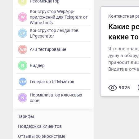
Рекомендатор
Конструктор WepApp-
Контекстная р
приложений для Telegram от
Wame.tools
Какие р
Конструктор лендингов
какие т
LPgenerator
Я точно знаю
A/B тестирование
душу в обору
приносит лиш
Биддер
Видите в отч
Генератор UTM-меток
9025
Нормализатор ключевых
слов
Тарифы
Поддержка клиентов
Отзывы об экосистеме