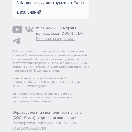
Vitamin.tools и инструментах Yagla
База знаний
© 2014-2025 Все права
принадлежат ООО «ЯГЛА»
Реквизиты и правила
Оставляя свои контактные данные, вы принимаете
условия
Пользовательского соглашения
и даете своё
согласие на обработку персональных данных, в
соответствии с Федеральным законом от 27.07.2006
года №152-ФЗ, на условиях и для целей, определенных
Политикой конфиденциальности
.
Генеральный партнер: Zitron Services LLP
OC434997, 85 Great Portland Street, 1st Floor, London
W1W 7LT, United Kingdom
Минцифры России включило програмное
обеспечение Yagla в
реестр отечественного
программного обеспечения
Образовательная деятельность в Ягле
(ООО «Ягла») ведется на основании
государственной лицензии № Л035-
01212-59/00203793