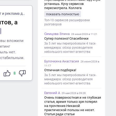
устанешь. Кучу сервисов
пересмотрела. Коллега
посоветовал Speech2Text. Весьма
 для косметологии
показать полностью
хорошо переводит. Мало
редактировать по итогу. Советую.
Топ-10 сервисов расшифровки
тов, а
разговоров
Симцова Элина
26 июня 2026 в 11:21
Супер полезно! Спасибочки
: вы вложили
За 5 лет мы перепробовали 4 таск-
етинг
менеджера: обзор руководителя
ыль нет.
небольшого контент-агентства
нестабильным.
Булочкина Анастасия
26 июня 2026 в
11:17
Отличная подборка!
8
За 5 лет мы перепробовали 4 таск-
менеджера: обзор руководителя
небольшого контент-агентства
Евгений А
29 мая 2026 в 09:28
Очень поверхностная и не глубокая
статья, время только зря потерял
на прочтение.Никакой
практической пользы не несет.
Статья ради статьи