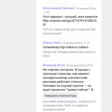
Колесников Евгений
28 апреля 2026 в
11:09
Этот вариант, лучший, мне кажется
http://earnex.net/go/d77e7814108315
2f
ТОП-20 нейросетей для создания ИИ
презентаций
Shaiva Heinz
25 апреля 2026 в 17:16
топмейкер top-maker.ru забыл
Накрутка поведенческих факторов в
2026
Ячменев Илья
25 апреля 2026 в 00:51
Не совсем согласен. В нишах с
срочным спросом, как ремонт
холодильников, контекстная
реклама работает отлично.
Человек не изучает рынок — он
ищет решение “прямо сейчас”. В
этот момент Яндекс Директ как раз
показать полностью
и ловит самый горячий трафик,
тогда как SEO в таких задачах
Как имея микробюджет, сражаться с
просто не успевает.
конкурентами. Кейс по ремонту
холодильников