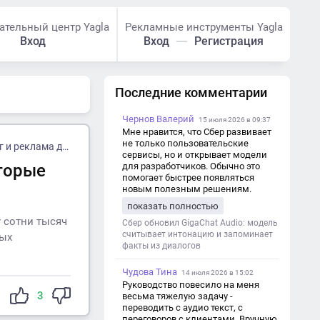
ательный центр Yagla
Рекламные инструменты Yagla
Вход
Вход
Регистрация
Последние комментарии
Чернов Валерий
15 июля 2026 в 09:37
Мне нравится, что Сбер развивает
не только пользовательские
 для косметологии
сервисы, но и открывает модели
оторые
для разработчиков. Обычно это
помогает быстрее появляться
новым полезным решениям.
показать полностью
у сотни тысяч
Сбер обновил GigaChat Audio: модель
считывает интонацию и запоминает
мых
факты из диалогов
Чудова Тина
14 июля 2026 в 15:02
Руководство повесило на меня
3
весьма тяжелую задачу -
переводить с аудио текст, с
переговоров с клиентами. Вручную