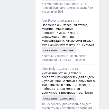
дезинформации
К 9 Мая Яндекс добавил в чат с
Алисой функцию поиска сведений об
участниках ВОВ
Alex Frolov
8 мая 2026 в 14:48
Полезная и интересная статья,
Многие начинающие
предприниматели часто
спрашивают меня на
консультациях, какую роль играет
seo в цифровом маркетинге , когда
мы только знакомимся и
показать полностью
обсуждаем их проект:
https://aseotop.com/kakuyu-rol-igraet-
Кейс: как увеличить количество
seo-v-czifrovom-marketinge/
рефералов на 30% за 1 неделю
chaplin ily
6 мая 2026 в 10:40
Я отметил, что ище топ-10
бесплатных нейросетей для видео
и упомянули Genmo.AI с лимитом в
100 попыток в день — интересно
наблюдать, как меняется
доступность инструментов. Читая,
вспомнил прошлые эксперименты
показать полностью
с короткими клипами в телеграм-
каналах YAGLA и Kokoc Group. Flux 2
10 нейросетей для создания видео:
обзор лучших сервисов и программ