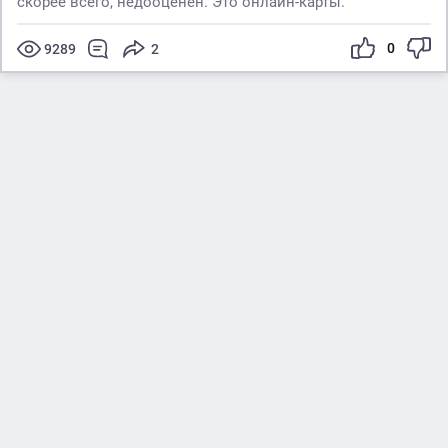
скорее всего, недооценён. Это онлайн-карты.
0
9289
2