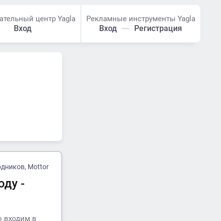
ательный центр Yagla
Рекламные инструменты Yagla
Вход
Вход
Регистрация
дников, Mottor
оду -
о входим в