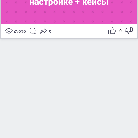
0
29656
6