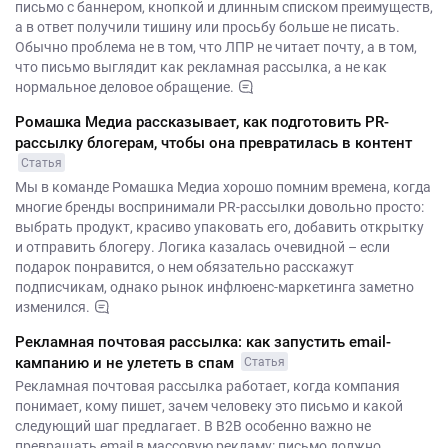
письмо с баннером, кнопкой и длинным списком преимуществ,
а в ответ получили тишину или просьбу больше не писать.
Обычно проблема не в том, что ЛПР не читает почту, а в том,
что письмо выглядит как рекламная рассылка, а не как
нормальное деловое обращение.
Ромашка Медиа рассказывает, как подготовить PR-
рассылку блогерам, чтобы она превратилась в контент
Статья
Мы в команде Ромашка Медиа хорошо помним времена, когда
многие бренды воспринимали PR-рассылки довольно просто:
выбрать продукт, красиво упаковать его, добавить открытку
и отправить блогеру. Логика казалась очевидной – если
подарок понравится, о нем обязательно расскажут
подписчикам, однако рынок инфлюенс-маркетинга заметно
изменился.
Рекламная почтовая рассылка: как запустить email-
кампанию и не улететь в спам
Статья
Рекламная почтовая рассылка работает, когда компания
понимает, кому пишет, зачем человеку это письмо и какой
следующий шаг предлагает. В B2B особенно важно не
превращать email в массовую рекламу: письмо должно