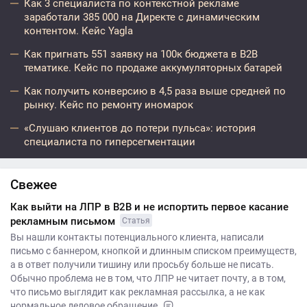
Как 3 специалиста по контекстной рекламе
заработали 385 000 на Директе с динамическим
контентом. Кейс Yagla
Как пригнать 551 заявку на 100к бюджета в B2B
тематике. Кейс по продаже аккумуляторных батарей
Как получить конверсию в 4,5 раза выше средней по
рынку. Кейс по ремонту иномарок
«Слушаю клиентов до потери пульса»: история
специалиста по гиперсегментации
Свежее
Как выйти на ЛПР в B2B и не испортить первое касание
рекламным письмом
Статья
Вы нашли контакты потенциального клиента, написали
письмо с баннером, кнопкой и длинным списком преимуществ,
а в ответ получили тишину или просьбу больше не писать.
Обычно проблема не в том, что ЛПР не читает почту, а в том,
что письмо выглядит как рекламная рассылка, а не как
нормальное деловое обращение.