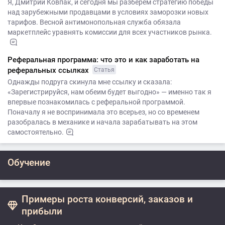
Я, Дмитрий Ковпак, и сегодня мы разберем стратегию победы
над зарубежными продавцами в условиях заморозки новых
тарифов. Весной антимонопольная служба обязала
маркетплейс уравнять комиссии для всех участников рынка.
Реферальная программа: что это и как заработать на
реферальных ссылках
Статья
Однажды подруга скинула мне ссылку и сказала:
«Зарегистрируйся, нам обеим будет выгодно» — именно так я
впервые познакомилась с реферальной программой.
Поначалу я не воспринимала это всерьез, но со временем
разобралась в механике и начала зарабатывать на этом
самостоятельно.
Обучение
Примеры роста конверсий, заказов и
прибыли