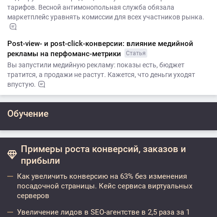
тарифов. Весной антимонопольная служба обязала
маркетплейс уравнять комиссии для всех участников рынка.
Post-view- и post-click-конверсии: влияние медийной
рекламы на перфоманс-метрики
Статья
Вы запустили медийную рекламу: показы есть, бюджет
тратится, а продажи не растут. Кажется, что деньги уходят
впустую.
Обучение
Примеры роста конверсий, заказов и
прибыли
Как увеличить конверсию на 63% без изменения
посадочной страницы. Кейс сервиса виртуальных
серверов
Увеличение лидов в SEO-агентстве в 2,5 раза за 1