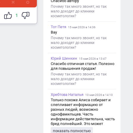
Спасибо автору
Почему так много звонят, но так
мало доходят до клиники
1
косметологии?
Тот Петя
15 мая 2026 в 14:36
Вау
Почему так много звонят, но так
мало доходят до клиники
косметологии?
Юрий Шинкин
15 мая 2026 в 13:47
Спасибо отличная статья. Полезно
для повышения продаж!
Почему так много звонят, но так
мало доходят до клиники
косметологии?
Хребтова Наталья
10 мая 2026 в 14:10
Только похоже Алиса собирает и
слепливает информацию от
разных людей, возможно
однофамильцев. Часть
информации действительна, часть
бред полнейший. Это может
привести к путанице и
показать полностью