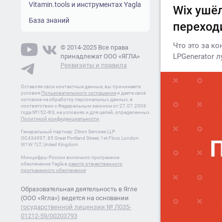
Vitamin.tools и инструментах Yagla
Wix ушёл
База знаний
переходи
Что это за к
© 2014-2025 Все права
LPGenerator 
принадлежат ООО «ЯГЛА»
Реквизиты и правила
Оставляя свои контактные данные, вы принимаете
условия
Пользовательского соглашения
и даете своё
согласие на обработку персональных данных, в
соответствии с Федеральным законом от 27.07.2006
года №152-ФЗ, на условиях и для целей, определенных
Политикой конфиденциальности
.
Генеральный партнер: Zitron Services LLP
OC434997, 85 Great Portland Street, 1st Floor, London
W1W 7LT, United Kingdom
Минцифры России включило програмное
обеспечение Yagla в
реестр отечественного
программного обеспечения
Образовательная деятельность в Ягле
(ООО «Ягла») ведется на основании
государственной лицензии № Л035-
01212-59/00203793