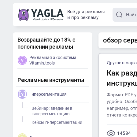
Всё для рекламы
и про рекламу
Возвращайте до 18% с
обзор серв
пополнений рекламы
Рекламная экосистема
Другое о марк
Vitamin.tools
Как раз
Рекламные инструменты
инструк
Гиперсегментация
Формат PDF у
удобно. Особ
например, от
Вебинар: введение в
гиперсегментацию
отчета конкр
Кейсы гиперсегментации
14584