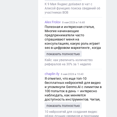
дезинформации
К 9 Мая Яндекс добавил в чат с
Алисой функцию поиска сведений об
участниках ВОВ
Alex Frolov
8 мая 2026 в 14:48
Полезная и интересная статья,
Многие начинающие
предприниматели часто
спрашивают меня на
консультациях, какую роль играет
seo в цифровом маркетинге , когда
мы только знакомимся и
показать полностью
обсуждаем их проект:
https://aseotop.com/kakuyu-rol-igraet-
Кейс: как увеличить количество
seo-v-czifrovom-marketinge/
рефералов на 30% за 1 неделю
chaplin ily
6 мая 2026 в 10:40
Я отметил, что ище топ-10
бесплатных нейросетей для видео
и упомянули Genmo.AI с лимитом в
100 попыток в день — интересно
наблюдать, как меняется
доступность инструментов. Читая,
вспомнил прошлые эксперименты
показать полностью
с короткими клипами в телеграм-
каналах YAGLA и Kokoc Group. Flux 2
10 нейросетей для создания видео:
обзор лучших сервисов и программ