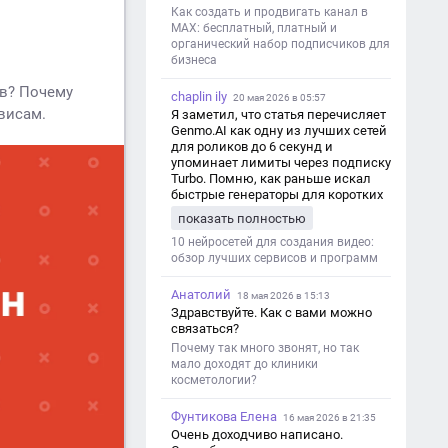
Как создать и продвигать канал в
MAX: бесплатный, платный и
органический набор подписчиков для
бизнеса
ов? Почему
chaplin ily
20 мая 2026 в 05:57
висам.
Я заметил, что статья перечисляет
Genmo.AI как одну из лучших сетей
для роликов до 6 секунд и
упоминает лимиты через подписку
Turbo. Помню, как раньше искал
быстрые генераторы для коротких
роликов — интересно увидеть
показать полностью
такой обзор именно с акцентом на
ограничения и подпись. Image V2
10 нейросетей для создания видео:
обзор лучших сервисов и программ
Анатолий
18 мая 2026 в 15:13
Здравствуйте. Как с вами можно
связаться?
Почему так много звонят, но так
мало доходят до клиники
косметологии?
Фунтикова Елена
16 мая 2026 в 21:35
Очень доходчиво написано.