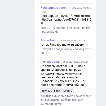
Колесников Евгений
28 апреля 2026 в
11:09
Этот вариант, лучший, мне кажется
http://earnex.net/go/d77e7814108315
2f
ТОП-20 нейросетей для создания ИИ
презентаций
Shaiva Heinz
25 апреля 2026 в 17:16
топмейкер top-maker.ru забыл
Накрутка поведенческих факторов в
2026
Ячменев Илья
25 апреля 2026 в 00:51
Не совсем согласен. В нишах с
срочным спросом, как ремонт
холодильников, контекстная
реклама работает отлично.
Человек не изучает рынок — он
ищет решение “прямо сейчас”. В
этот момент Яндекс Директ как раз
показать полностью
и ловит самый горячий трафик,
тогда как SEO в таких задачах
Как имея микробюджет, сражаться с
просто не успевает.
конкурентами. Кейс по ремонту
холодильников