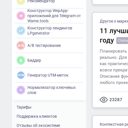
Рекомендатор
Конструктор WepApp-
приложений для Telegram от
Wame.tools
Другое о марк
Конструктор лендингов
11 лучш
LPgenerator
году
Стать
A/B тестирование
Планировать р
реально. Для 
Биддер
как практиче
вовсе прекра
Генератор UTM-меток
Описание фун
любого проек
Нормализатор ключевых
слов
23287
Тарифы
Поддержка клиентов
Контекстная р
Отзывы об экосистеме