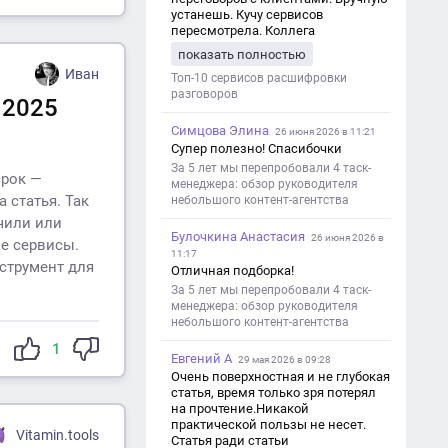
устанешь. Кучу сервисов
пересмотрела. Коллега
посоветовал Speech2Text. Весьма
показать полностью
хорошо переводит. Мало
Иван
редактировать по итогу. Советую.
Топ-10 сервисов расшифровки
разговоров
 2025
Симцова Элина
26 июня 2026 в 11:21
Супер полезно! Спасибочки
За 5 лет мы перепробовали 4 таск-
срок —
менеджера: обзор руководителя
 статья. Так
небольшого контент-агентства
чили или
Булочкина Анастасия
26 июня 2026 в
ие сервисы.
11:17
струмент для
Отличная подборка!
За 5 лет мы перепробовали 4 таск-
менеджера: обзор руководителя
небольшого контент-агентства
1
Евгений А
29 мая 2026 в 09:28
Очень поверхностная и не глубокая
статья, время только зря потерял
на прочтение.Никакой
практической пользы не несет.
Vitamin.tools
Статья ради статьи