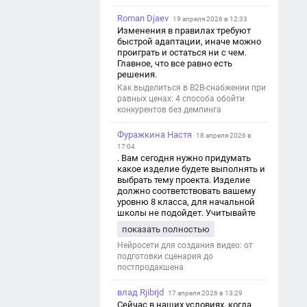
Roman Djaev
19 апреля 2026 в 12:33
Изменения в правилах требуют
быстрой адаптации, иначе можно
проиграть и остаться ни с чем.
Главное, что все равно есть
решения.
Как выделиться в B2B-снабжении при
равных ценах: 4 способа обойти
конкурентов без демпинга
Фуражкина Настя
18 апреля 2026 в
17:04
. Вам сегодня нужно придумать
какое изделие будете выполнять и
выбрать тему проекта. Изделие
должно соответствовать вашему
уровню 8 класса, для начальной
школы не подойдет. Учитывайте
это. Оценка будет зависеть от
показать полностью
уровня работы. Структура проекта 1.
Титульный лист - Название школы.
Нейросети для создания видео: от
- Тип работы: «Проектная работа». -
подготовки сценария до
Тема проекта. - Кто выполнил:
постпродакшена
ФИО, класс. - Кто проверил: ФИО,
должность учителя. - Город, год. 2.
влад Rjibrjd
17 апреля 2026 в 13:29
Введение - Актуальность темы
Сейчас в наших условиях, когда