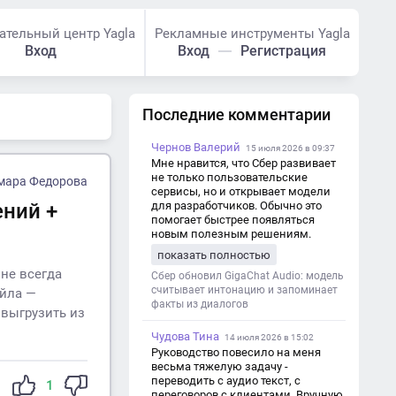
ательный центр Yagla
Рекламные инструменты Yagla
Вход
Вход
Регистрация
Последние комментарии
Чернов Валерий
15 июля 2026 в 09:37
Мне нравится, что Сбер развивает
не только пользовательские
мара Федорова
сервисы, но и открывает модели
ений +
для разработчиков. Обычно это
помогает быстрее появляться
новым полезным решениям.
показать полностью
 не всегда
Сбер обновил GigaChat Audio: модель
считывает интонацию и запоминает
айла —
факты из диалогов
 выгрузить из
Чудова Тина
14 июля 2026 в 15:02
Руководство повесило на меня
весьма тяжелую задачу -
переводить с аудио текст, с
1
переговоров с клиентами. Вручную