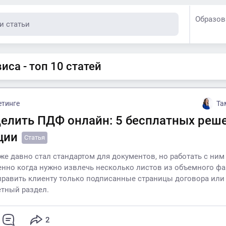
Образов
иса - топ 10 статей
етинге
Та
делить ПДФ онлайн: 5 бесплатных реш
ции
Статья
же давно стал стандартом для документов, но работать с ним
енно когда нужно извлечь несколько листов из объемного ф
править клиенту только подписанные страницы договора или
етный раздел.
2