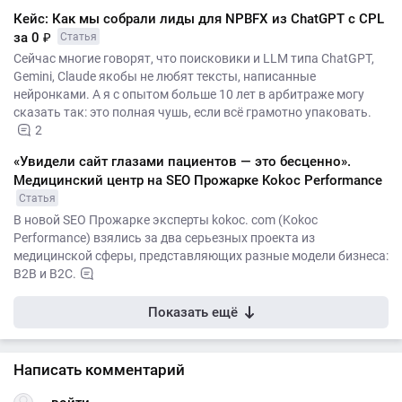
Кейс: Как мы собрали лиды для NPBFX из ChatGPT с CPL
за 0 ₽
Статья
Сейчас многие говорят, что поисковики и LLM типа ChatGPT,
Gemini, Claude якобы не любят тексты, написанные
нейронками. А я с опытом больше 10 лет в арбитраже могу
сказать так: это полная чушь, если всё грамотно упаковать.
2
«Увидели сайт глазами пациентов — это бесценно».
Медицинский центр на SEO Прожарке Kokoc Performance
Статья
В новой SEO Прожарке эксперты kokoc. com (Kokoc
Performance) взялись за два серьезных проекта из
медицинской сферы, представляющих разные модели бизнеса:
B2B и B2C.
Показать ещё
Написать комментарий