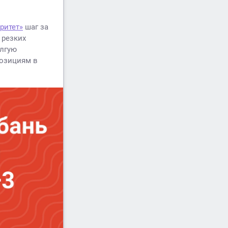
ритет»
шаг за
 резких
олгую
позициям в