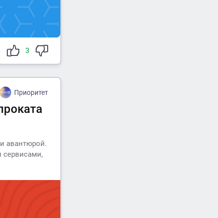
3
Приоритет
проката
ти авантюрой.
и сервисами,