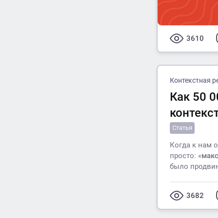
3610
Контекстная р
Как 50 0
контекс
Статья
Когда к нам 
просто: «
макс
было продвин
3682