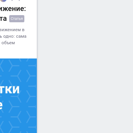
ижение:
та
Статья
движением в
ь одно: сама
и объем