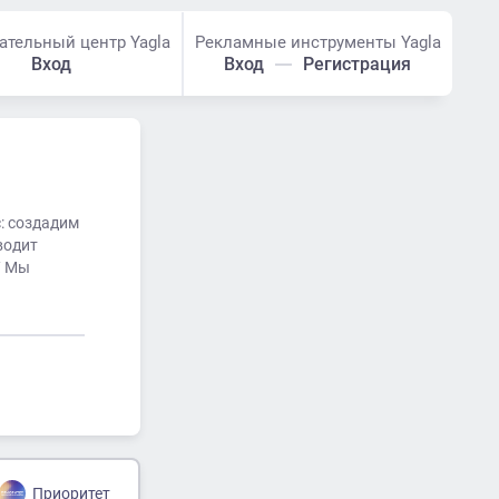
ательный центр Yagla
Рекламные инструменты Yagla
Вход
Вход
Регистрация
: создадим
водит
u/ Мы
Приоритет