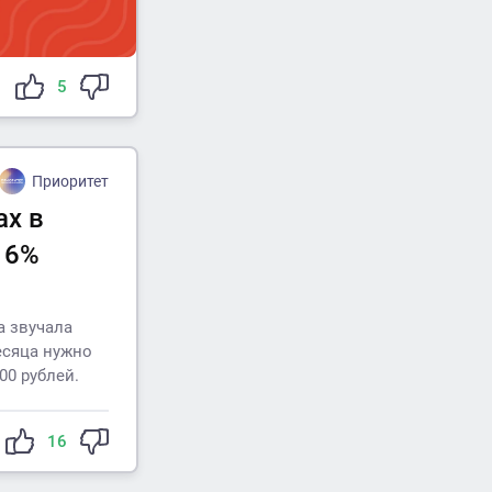
5
Приоритет
ах в
16%
а звучала
месяца нужно
00 рублей.
16