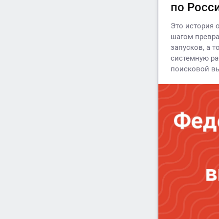
по Росс
Это история 
шагом превра
запусков, а 
системную раб
поисковой в