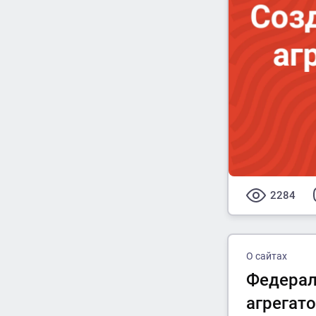
2284
О сайтах
Федераль
агрегат