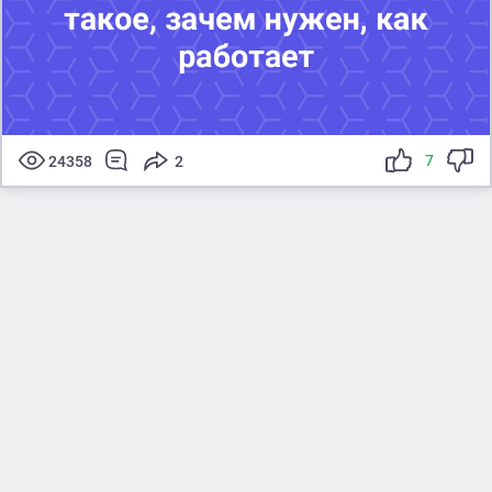
7
24358
2