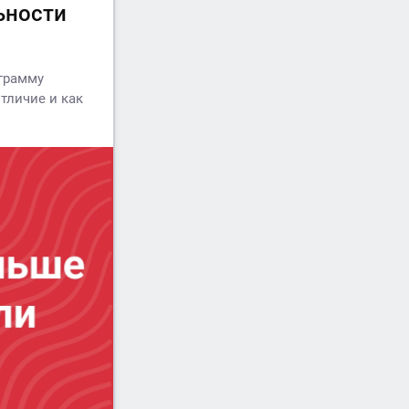
ьности
ограмму
тличие и как