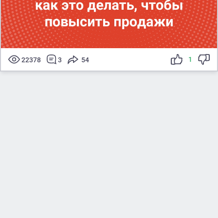
1
22378
3
54