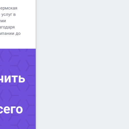
пермская
услуг в
ими
агодаря
мпании до