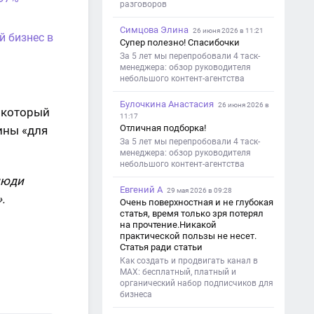
разговоров
Симцова Элина
26 июня 2026 в 11:21
й бизнес в
Супер полезно! Спасибочки
За 5 лет мы перепробовали 4 таск-
менеджера: обзор руководителя
небольшого контент-агентства
Булочкина Анастасия
26 июня 2026 в
 который
11:17
Отличная подборка!
ины «для
За 5 лет мы перепробовали 4 таск-
менеджера: обзор руководителя
небольшого контент-агентства
люди
Евгений А
29 мая 2026 в 09:28
.
Очень поверхностная и не глубокая
статья, время только зря потерял
на прочтение.Никакой
практической пользы не несет.
Статья ради статьи
Как создать и продвигать канал в
MAX: бесплатный, платный и
органический набор подписчиков для
бизнеса