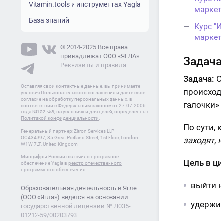
Vitamin.tools и инструментах Yagla
маркет
База знаний
Курс "
маркет
© 2014-2025 Все права
принадлежат ООО «ЯГЛА»
Задача
Реквизиты и правила
Задача:
О
Оставляя свои контактные данные, вы принимаете
происход
условия
Пользовательского соглашения
и даете своё
согласие на обработку персональных данных, в
галочки»
соответствии с Федеральным законом от 27.07.2006
года №152-ФЗ, на условиях и для целей, определенных
Политикой конфиденциальности
.
По сути,
Генеральный партнер: Zitron Services LLP
OC434997, 85 Great Portland Street, 1st Floor, London
заходят, 
W1W 7LT, United Kingdom
Минцифры России включило програмное
Цель в ц
обеспечение Yagla в
реестр отечественного
программного обеспечения
выйти 
Образовательная деятельность в Ягле
(ООО «Ягла») ведется на основании
удержи
государственной лицензии № Л035-
01212-59/00203793