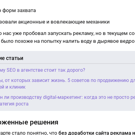
о форм захвата
твовали акционные и вовлекающие механики
о нас уже пробовал запускать рекламу, но в текущем с
о было похоже на попытку налить воду в дырявое ведро
е статьи
му SEO в агентстве стоит так дорого?
ы, от которых зависит жизнь. 5 советов по продвижению д
ей и клиник
н ли производству digital-маркетинг: когда это не просто р
ратегия роста
оженные решения
арте стало понятно, что
без доработки сайта реклама н