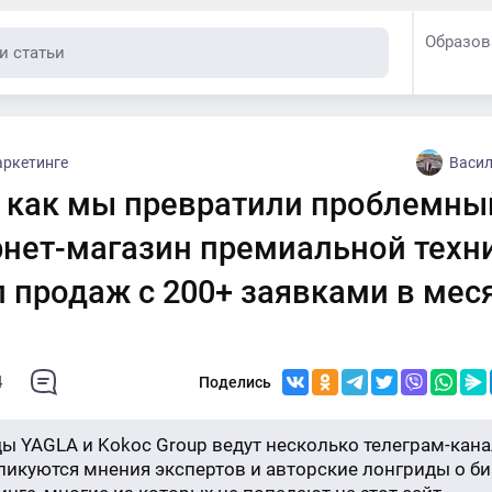
Образов
аркетинге
Васил
: как мы превратили проблемны
рнет-магазин премиальной техн
 продаж с 200+ заявками в мес
4
Поделись
ы YAGLA и Kokoc Group ведут несколько телеграм-кана
бликуются мнения экспертов и авторские лонгриды о би