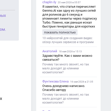
chaplin ily
20 мая 2026 в 05:57
Я заметил, что статья перечисляет
Genmo.AI как одну из лучших сетей
для роликов до 6 секунд и
ных
упоминает лимиты через подписку
Turbo. Помню, как раньше искал
быстрые генераторы для коротких
ом.
роликов — интересно увидеть
показать полностью
такой обзор именно с акцентом на
ограничения и подпись. Image V2
10 нейросетей для создания видео:
обзор лучших сервисов и программ
Анатолий
18 мая 2026 в 15:13
Здравствуйте. Как с вами можно
связаться?
Почему так много звонят, но так
мало доходят до клиники
косметологии?
Фунтикова Елена
16 мая 2026 в 21:35
Очень доходчиво написано.
Спасибо автору
Почему так много звонят, но так
х
мало доходят до клиники
косметологии?