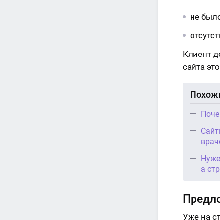
не был
отсутс
Клиент д
сайта эт
Похожи
Поче
Сайт
врач
Нуже
а ст
Предл
Уже на ст