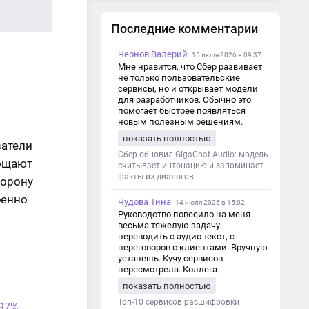
Если вы хотите похожий
результат
Последние комментарии
Чернов Валерий
15 июля 2026 в 09:37
Мне нравится, что Сбер развивает
не только пользовательские
сервисы, но и открывает модели
для разработчиков. Обычно это
помогает быстрее появляться
новым полезным решениям.
показать полностью
ватели
Сбер обновил GigaChat Audio: модель
рощают
считывает интонацию и запоминает
факты из диалогов
торону
бенно
Чудова Тина
14 июля 2026 в 15:02
Руководство повесило на меня
весьма тяжелую задачу -
переводить с аудио текст, с
переговоров с клиентами. Вручную
устанешь. Кучу сервисов
пересмотрела. Коллега
посоветовал Speech2Text. Весьма
показать полностью
хорошо переводит. Мало
редактировать по итогу. Советую.
Топ-10 сервисов расшифровки
 97%