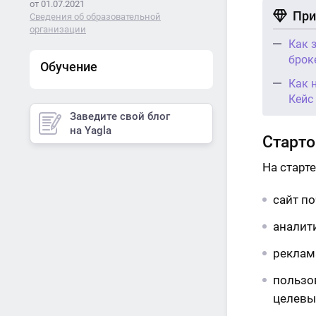
от 01.07.2021
При
Сведения об образовательной
организации
Как 
брок
Обучение
Как 
Кейс
Заведите свой блог
на Yagla
Старто
На старт
сайт по
аналит
реклам
пользов
целевы