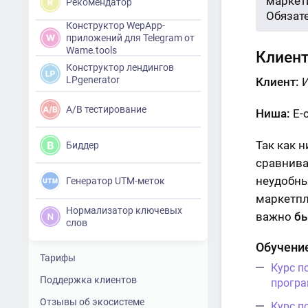
маркети
Рекомендатор
Обязат
Конструктор WepApp-
приложений для Telegram от
Wame.tools
Клиент
Конструктор лендингов
LPgenerator
Клиент:
И
A/B тестирование
Ниша:
E-
Так как 
Биддер
сравнива
неудобны
Генератор UTM-меток
маркетпл
Нормализатор ключевых
важно
бы
слов
Обучение
Тарифы
Курс п
Поддержка клиентов
програ
Отзывы об экосистеме
Курс п