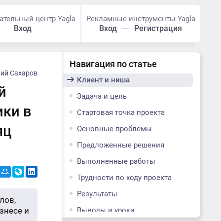
ательный центр Yagla
Рекламные инструменты Yagla
Вход
Вход
Регистрация
Навигация по статье
ий Сахаров
Клиент и ниша
й
Задача и цель
ики в
Стартовая точка проекта
яц
Основные проблемы
Предложенные решения
Выполненные работы
Трудности по ходу проекта
Результаты
лов,
знесе и
Выводы и уроки