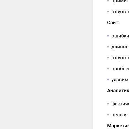
примит
отсутс
Сайт:
ошибки
длинны
отсутс
пробле
уязвим
Аналитик
фактич
нельзя
Маркетин