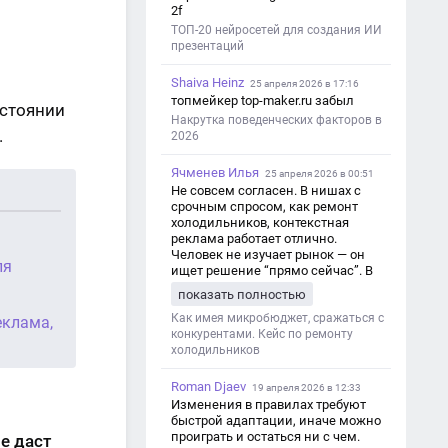
2f
ТОП-20 нейросетей для создания ИИ
презентаций
Shaiva Heinz
25 апреля 2026 в 17:16
топмейкер top-maker.ru забыл
остоянии
Накрутка поведенческих факторов в
.
2026
Ячменев Илья
25 апреля 2026 в 00:51
Не совсем согласен. В нишах с
срочным спросом, как ремонт
холодильников, контекстная
реклама работает отлично.
Человек не изучает рынок — он
ля
ищет решение “прямо сейчас”. В
этот момент Яндекс Директ как раз
показать полностью
и ловит самый горячий трафик,
тогда как SEO в таких задачах
Как имея микробюджет, сражаться с
еклама,
просто не успевает.
конкурентами. Кейс по ремонту
холодильников
Roman Djaev
19 апреля 2026 в 12:33
Изменения в правилах требуют
быстрой адаптации, иначе можно
проиграть и остаться ни с чем.
е даст