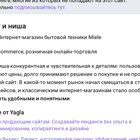
нге, многие из которых не попадают на этот сайт.
ельно
подписывайтесь тут
 и ниша
нтернет-магазин бытовой техники Miele
commerce, розничная онлайн-торговля
ниша конкурентная и чувствительная к деталям: пользо
ют цены, долго принимают решение о покупке и не п
й сайт. В какой-то момент рынок начал смещаться в с
ейсов, и классическим интернет-магазинам стало осо
ть удобными и понятными
.
 от Yagla
о продающим сайтам. Создавайте лендинги без опыта в
ммировании, копирайтинге и дизайне.
о Яндекс Директ: настраивайте рекламу эффективней, чем