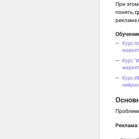
При этом
понять,
г
реклама в
Обучени
Курс п
маркет
Курс "
маркет
Курс И
нейрос
Основ
Проблемы
Реклама: