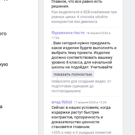
Главное, что все равно есть
решения.
Как выделиться в B2B-снабжении при
равных ценах: 4 способа обойти
конкурентов без демпинга
ого
Фуражкина Настя
18 апреля 2026 в
17:04
. Вам сегодня нужно придумать
какое изделие будете выполнять и
выбрать тему проекта. Изделие
должно соответствовать вашему
уровню 8 класса, для начальной
ьную
школы не подойдет. Учитывайте
это. Оценка будет зависеть от
показать полностью
уровня работы. Структура проекта 1.
Титульный лист - Название школы.
Нейросети для создания видео: от
- Тип работы: «Проектная работа». -
подготовки сценария до
Тема проекта. - Кто выполнил:
постпродакшена
ФИО, класс. - Кто проверил: ФИО,
должность учителя. - Город, год. 2.
влад Rjibrjd
17 апреля 2026 в 13:29
а
Введение - Актуальность темы
Сейчас в наших условиях, когда
(почему это важно). - Цель и
издержки растут быстрее
задачи проекта. - Объект и предмет
контрактов, прозрачность и
исследования. - Методы работы. 3.
доказательство ценности
Основная часть - Теоретическая
становятся главным.
глава: что известно по теме,
+20% к чеку и 0 ушедших клиентов:
основные понятия. - Практическая