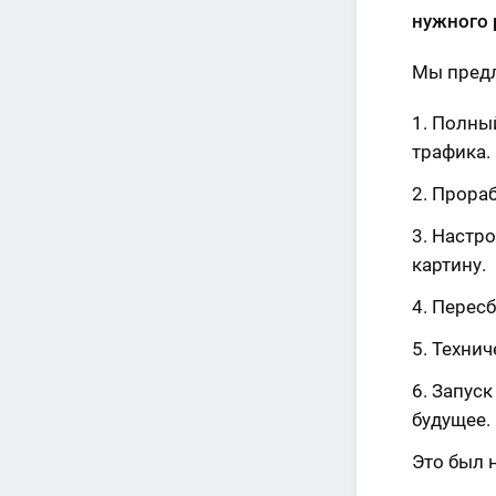
нужного 
Мы пред
Полный
трафика.
Прораб
Настро
картину.
Пересб
Технич
Запуск
будущее.
Это был 