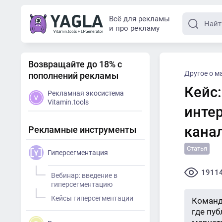
Всё для рекламы
и про рекламу
Возвращайте до 18% с
Другое о м
пополнений рекламы
Кейс
Рекламная экосистема
Vitamin.tools
инте
канал
Рекламные инструменты
Статья
Гиперсегментация
1911
Вебинар: введение в
гиперсегментацию
Кейсы гиперсегментации
Команд
где пу