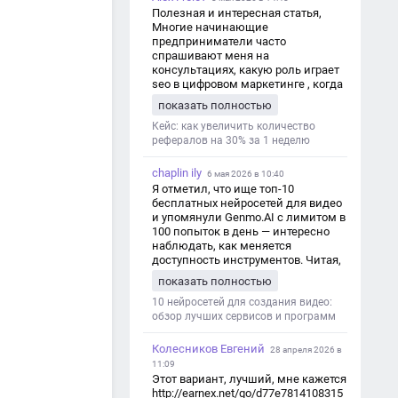
Полезная и интересная статья,
Многие начинающие
предприниматели часто
спрашивают меня на
консультациях, какую роль играет
seo в цифровом маркетинге , когда
мы только знакомимся и
показать полностью
обсуждаем их проект:
https://aseotop.com/kakuyu-rol-igraet-
Кейс: как увеличить количество
seo-v-czifrovom-marketinge/
рефералов на 30% за 1 неделю
chaplin ily
м
6 мая 2026 в 10:40
Я отметил, что ище топ-10
бесплатных нейросетей для видео
и упомянули Genmo.AI с лимитом в
100 попыток в день — интересно
наблюдать, как меняется
доступность инструментов. Читая,
вспомнил прошлые эксперименты
показать полностью
с короткими клипами в телеграм-
каналах YAGLA и Kokoc Group. Flux 2
10 нейросетей для создания видео:
обзор лучших сервисов и программ
Колесников Евгений
28 апреля 2026 в
11:09
Этот вариант, лучший, мне кажется
http://earnex.net/go/d77e7814108315