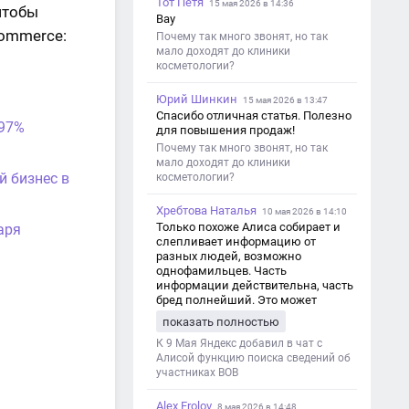
Тот Петя
15 мая 2026 в 14:36
чтобы
Вау
commerce:
Почему так много звонят, но так
мало доходят до клиники
косметологии?
Юрий Шинкин
15 мая 2026 в 13:47
Спасибо отличная статья. Полезно
 97%
для повышения продаж!
Почему так много звонят, но так
мало доходят до клиники
й бизнес в
косметологии?
Хребтова Наталья
10 мая 2026 в 14:10
Только похоже Алиса собирает и
аря
слепливает информацию от
разных людей, возможно
однофамильцев. Часть
информации действительна, часть
бред полнейший. Это может
привести к путанице и
показать полностью
дезинформации
К 9 Мая Яндекс добавил в чат с
Алисой функцию поиска сведений об
участниках ВОВ
Alex Frolov
8 мая 2026 в 14:48