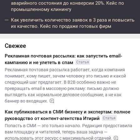
аварийного состояния до конверсии 20%. Кейс по
промышленному клинингу
Как увеличить количество заявок в 3 раза и повысить
их качество. Кейс по продаже готовых фирм
Свежее
Рекламная почтовая рассылка: как запустить email-
кампанию и не улететь в спам
Статья
Рекламная почтовая рассылка работает, когда компания
понимает, кому пишет, зачем человеку это письмо и какой
следующий шаг предлагает. В B2B особенно важно не
превращать email в массовую рекламу: письмо должно
выглядеть как нормальное деловое сообщение, а не как
баннер во входящих.
Как публиковаться в СМИ бизнесу и экспертам: полное
руководство от контент-агентства Итирий
Статья
Попасть в СМИ — это только начало. Редакция предоставила
вам площадку и читателей, теперь ваша задача —
использовать этот ресурс с максимальной отдачей.