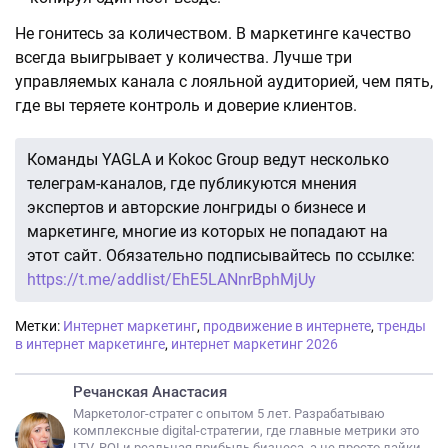
Не гонитесь за количеством. В маркетинге качество
всегда выигрывает у количества. Лучше три
управляемых канала с лояльной аудиторией, чем пять,
где вы теряете контроль и доверие клиентов.
Команды YAGLA и Kokoc Group ведут несколько
телеграм-каналов, где публикуются мнения
экспертов и авторские лонгриды о бизнесе и
маркетинге, многие из которых не попадают на
этот сайт. Обязательно подписывайтесь по ссылке:
https://t.me/addlist/EhE5LANnrBphMjUy
Метки:
Интернет маркетинг
,
продвижение в интернете
,
тренды
в интернет маркетинге
,
интернет маркетинг 2026
Речанская Анастасия
Маркетолог-стратег с опытом 5 лет. Разрабатываю
комплексные digital-стратегии, где главные метрики это
LTV, ROI и реальная прибыль бизнеса, а не просто лайки.