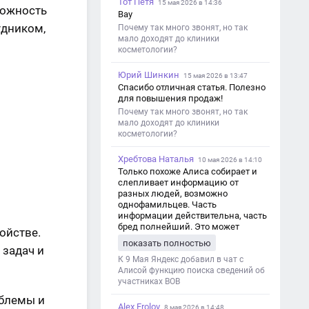
Тот Петя
15 мая 2026 в 14:36
можность
Вау
удником,
Почему так много звонят, но так
мало доходят до клиники
косметологии?
Юрий Шинкин
15 мая 2026 в 13:47
Спасибо отличная статья. Полезно
для повышения продаж!
Почему так много звонят, но так
мало доходят до клиники
косметологии?
Хребтова Наталья
10 мая 2026 в 14:10
Только похоже Алиса собирает и
слепливает информацию от
разных людей, возможно
однофамильцев. Часть
информации действительна, часть
бред полнейший. Это может
ойстве.
привести к путанице и
показать полностью
 задач и
дезинформации
К 9 Мая Яндекс добавил в чат с
Алисой функцию поиска сведений об
участниках ВОВ
облемы и
Alex Frolov
8 мая 2026 в 14:48