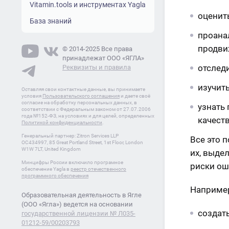
Vitamin.tools и инструментах Yagla
оценит
База знаний
проана
продви
© 2014-2025 Все права
принадлежат ООО «ЯГЛА»
отслед
Реквизиты и правила
изучит
Оставляя свои контактные данные, вы принимаете
условия
Пользовательского соглашения
и даете своё
согласие на обработку персональных данных, в
узнать 
соответствии с Федеральным законом от 27.07.2006
года №152-ФЗ, на условиях и для целей, определенных
качест
Политикой конфиденциальности
.
Генеральный партнер: Zitron Services LLP
Все это 
OC434997, 85 Great Portland Street, 1st Floor, London
W1W 7LT, United Kingdom
их, выде
Минцифры России включило програмное
риски ош
обеспечение Yagla в
реестр отечественного
программного обеспечения
Например
Образовательная деятельность в Ягле
(ООО «Ягла») ведется на основании
создат
государственной лицензии № Л035-
01212-59/00203793