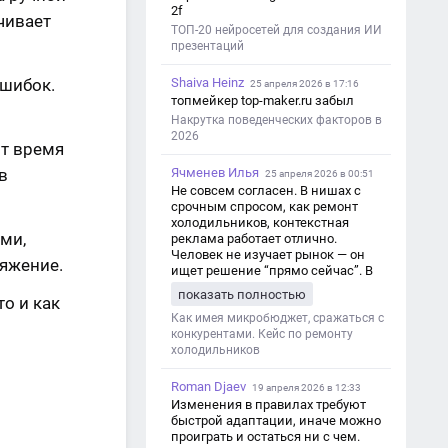
2f
чивает
ТОП-20 нейросетей для создания ИИ
презентаций
ошибок.
Shaiva Heinz
25 апреля 2026 в 17:16
топмейкер top-maker.ru забыл
Накрутка поведенческих факторов в
2026
ит время
в
Ячменев Илья
25 апреля 2026 в 00:51
Не совсем согласен. В нишах с
срочным спросом, как ремонт
холодильников, контекстная
ми,
реклама работает отлично.
Человек не изучает рынок — он
яжение.
ищет решение “прямо сейчас”. В
этот момент Яндекс Директ как раз
показать полностью
то и как
и ловит самый горячий трафик,
тогда как SEO в таких задачах
Как имея микробюджет, сражаться с
просто не успевает.
конкурентами. Кейс по ремонту
холодильников
Roman Djaev
19 апреля 2026 в 12:33
Изменения в правилах требуют
быстрой адаптации, иначе можно
проиграть и остаться ни с чем.