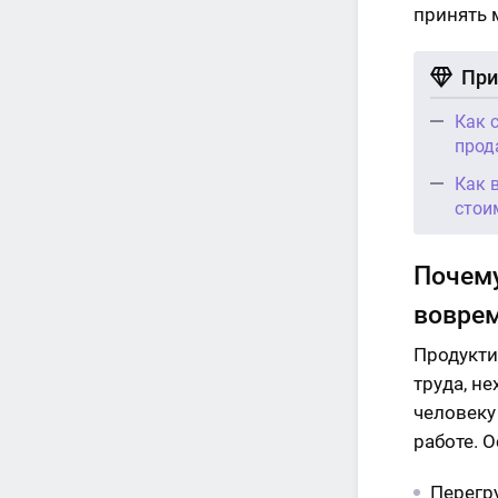
принять 
При
Как 
прод
Как 
стои
Почему
воврем
Продукти
труда, н
человеку
работе. 
Перегр