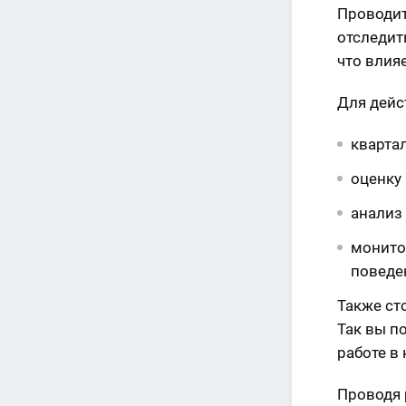
Проводит
отследит
что влия
Для дейс
кварта
оценку
анализ
монито
поведе
Также ст
Так вы п
работе в
Проводя 