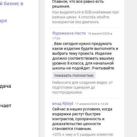
Главное, что все равно есть
й бизнес в
решения.
Как выделиться в B2B-снабжении при
равных ценах: 4 способа обойти
аря
конкурентов без демпинга
Фуражкина Настя
18 апреля 2026 в
17:04
. Вам сегодня нужно придумать
какое изделие будете выполнять и
выбрать тему проекта. Изделие
должно соответствовать вашему
уровню 8 класса, для начальной
школы не подойдет. Учитывайте
это. Оценка будет зависеть от
показать полностью
уровня работы. Структура проекта 1.
Титульный лист - Название школы.
Нейросети для создания видео: от
едача
- Тип работы: «Проектная работа». -
подготовки сценария до
Тема проекта. - Кто выполнил:
постпродакшена
ФИО, класс. - Кто проверил: ФИО,
должность учителя. - Город, год. 2.
влад Rjibrjd
17 апреля 2026 в 13:29
ючает
Введение - Актуальность темы
Сейчас в наших условиях, когда
(почему это важно). - Цель и
издержки растут быстрее
задачи проекта. - Объект и предмет
контрактов, прозрачность и
исследования. - Методы работы. 3.
доказательство ценности
Основная часть - Теоретическая
становятся главным.
глава: что известно по теме,
+20% к чеку и 0 ушедших клиентов:
основные понятия. - Практическая