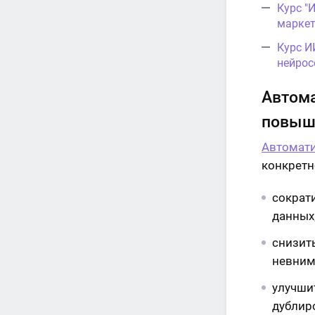
Курс "
маркет
Курс И
нейрос
Автома
повыше
Автомати
конкретн
сократи
данных
снизит
невним
улучши
дублир