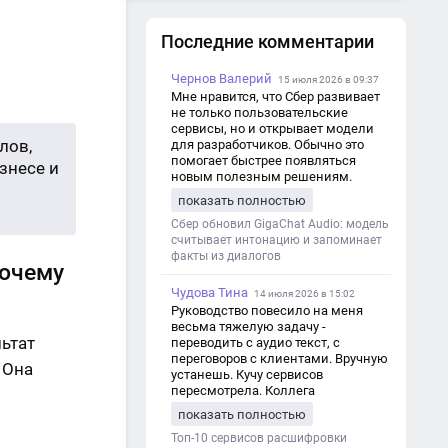
Как повысить эффективность
работы сотрудников в офисе и
Последние комментарии
на удаленке с помощью АРМ
Чернов Валерий
15 июля 2026 в 09:37
Мне нравится, что Сбер развивает
не только пользовательские
сервисы, но и открывает модели
лов,
для разработчиков. Обычно это
помогает быстрее появляться
знесе и
новым полезным решениям.
показать полностью
Сбер обновил GigaChat Audio: модель
считывает интонацию и запоминает
факты из диалогов
почему
Чудова Тина
14 июля 2026 в 15:02
Руководство повесило на меня
весьма тяжелую задачу -
ьтат
переводить с аудио текст, с
переговоров с клиентами. Вручную
 Она
устанешь. Кучу сервисов
пересмотрела. Коллега
посоветовал Speech2Text. Весьма
показать полностью
хорошо переводит. Мало
редактировать по итогу. Советую.
Топ-10 сервисов расшифровки