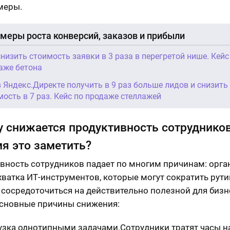
меры.
меры роста конверсий, заказов и прибыли
снизить стоимость заявки в 3 раза в перегретой нише. Кейс
аже бетона
в Яндекс.Директе получить в 9 раз больше лидов и снизить
мость в 7 раз. Кейс по продаже стеллажей
 снижается продуктивность сотрудников
я это заметить?
вность сотрудников падает по многим причинам: орга
ехватка ИТ-инструментов, которые могут сократить рути
 сосредоточиться на действительно полезной для бизн
Основные причины снижения:
узка однотипными задачами.Сотрудники тратят часы н