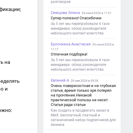
разговоров
фикации;
Симцова Элина
26 июня 2026 в 11:21
Супер полезно! Спасибочки
За 5 лет мы перепробовали 4 таск-
менеджера: обзор руководителя
небольшого контент-агентства
Булочкина Анастасия
26 июня 2026 в
11:17
Отличная подборка!
За 5 лет мы перепробовали 4 таск-
ь на
менеджера: обзор руководителя
небольшого контент-агентства
ределять
Евгений А
29 мая 2026 в 09:28
Очень поверхностная и не глубокая
во и
статья, время только зря потерял
на прочтение.Никакой
практической пользы не несет.
Статья ради статьи
ожно:
Как создать и продвигать канал в
MAX: бесплатный, платный и
органический набор подписчиков для
бизнеса