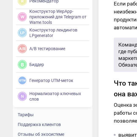
Рекомендатор
Если раб
неизбежн
Конструктор WepApp-
приложений для Telegram от
продукти
Wame.tools
автомати
Конструктор лендингов
LPgenerator
Команд
A/B тестирование
где пу
маркети
Обязат
Биддер
Генератор UTM-меток
Что та
она ва
Нормализатор ключевых
слов
Оценка э
работы с
Тарифы
позволяе
Поддержка клиентов
Отзывы об экосистеме
выявит