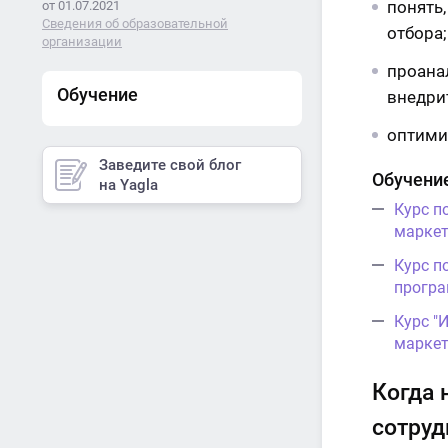
понять
от 01.07.2021
Сведения об образовательной
отбора;
организации
проана
Обучение
внедри
оптими
Заведите свой блог
Обучение
на Yagla
Курс п
маркет
Курс п
програ
Курс "
маркет
Когда 
сотруд