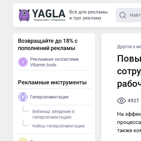
Всё для рекламы
и про рекламу
Возвращайте до 18% с
Другое о м
пополнений рекламы
Повы
Рекламная экосистема
Vitamin.tools
сотр
рабо
Рекламные инструменты
Гиперсегментация
4927
Вебинар: введение в
На эффек
гиперсегментацию
процесса
Кейсы гиперсегментации
также ко