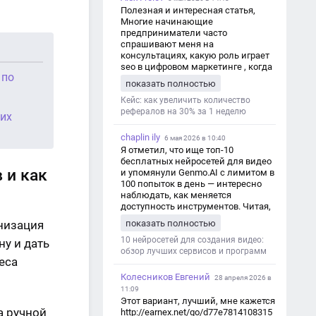
Полезная и интересная статья,
Многие начинающие
предприниматели часто
спрашивают меня на
консультациях, какую роль играет
seo в цифровом маркетинге , когда
 по
мы только знакомимся и
показать полностью
обсуждаем их проект:
https://aseotop.com/kakuyu-rol-igraet-
Кейс: как увеличить количество
seo-v-czifrovom-marketinge/
рефералов на 30% за 1 неделю
 их
chaplin ily
6 мая 2026 в 10:40
Я отметил, что ище топ-10
бесплатных нейросетей для видео
 и как
и упомянули Genmo.AI с лимитом в
100 попыток в день — интересно
наблюдать, как меняется
доступность инструментов. Читая,
вспомнил прошлые эксперименты
показать полностью
низация
с короткими клипами в телеграм-
каналах YAGLA и Kokoc Group. Flux 2
10 нейросетей для создания видео:
ну и дать
обзор лучших сервисов и программ
еса
Колесников Евгений
28 апреля 2026 в
11:09
Этот вариант, лучший, мне кажется
а ручной
http://earnex.net/go/d77e7814108315