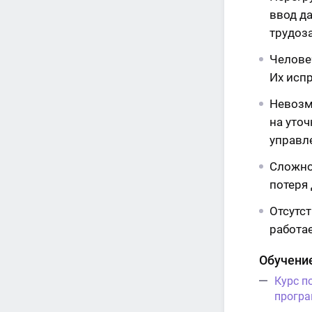
ввод д
трудоз
Челове
Их исп
Невозм
на уто
управл
Сложно
потеря
Отсутст
работа
Обучени
Курс п
програ