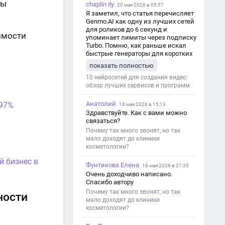
ды
chaplin ily
20 мая 2026 в 05:57
Я заметил, что статья перечисляет
Genmo.AI как одну из лучших сетей
для роликов до 6 секунд и
имости
упоминает лимиты через подписку
Turbo. Помню, как раньше искал
быстрые генераторы для коротких
роликов — интересно увидеть
показать полностью
такой обзор именно с акцентом на
ограничения и подпись. Image V2
10 нейросетей для создания видео:
обзор лучших сервисов и программ
Анатолий
 97%
18 мая 2026 в 15:13
Здравствуйте. Как с вами можно
связаться?
Почему так много звонят, но так
мало доходят до клиники
косметологии?
й бизнес в
Фунтикова Елена
16 мая 2026 в 21:35
Очень доходчиво написано.
Спасибо автору
Почему так много звонят, но так
ности
мало доходят до клиники
косметологии?