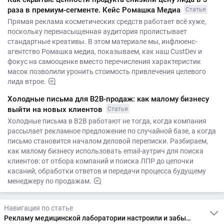
раза в премиум-сегменте. Кейс Ромашка Медиа
Статья
Прямая реклама косметических средств работает всё хуже,
поскольку перенасыщенная аудитория пролистывает
стандартные креативы. В этом материале мы, инфлюенс-
агентство Ромашка медиа, показываем, как наш CustDev и
фокус на самооценке вместо перечисления характеристик
масок позволили уронить стоимость привлечения целевого
лида втрое.
Холодные письма для B2B-продаж: как малому бизнесу
выйти на новых клиентов
Статья
Холодные письма в B2B работают не тогда, когда компания
рассылает рекламное предложение по случайной базе, а когда
письмо становится началом деловой переписки. Разбираем,
как малому бизнесу использовать email-аутрич для поиска
клиентов: от отбора компаний и поиска ЛПР до цепочки
касаний, обработки ответов и передачи процесса будущему
менеджеру по продажам.
Навигация по статье
Рекламу медицинской лаборатории настроили и забыли. Выручка с трудом окупала затраты