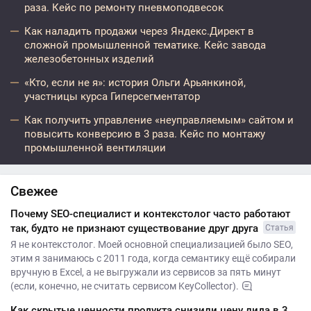
раза. Кейс по ремонту пневмоподвесок
Как наладить продажи через Яндекс.Директ в
сложной промышленной тематике. Кейс завода
железобетонных изделий
«Кто, если не я»: история Ольги Арьянкиной,
участницы курса Гиперсегментатор
Как получить управление «неуправляемым» сайтом и
повысить конверсию в 3 раза. Кейс по монтажу
промышленной вентиляции
Свежее
Почему SEO-специалист и контекстолог часто работают
так, будто не признают существование друг друга
Статья
Я не контекстолог. Моей основной специализацией было SEO,
этим я занимаюсь с 2011 года, когда семантику ещё собирали
вручную в Excel, а не выгружали из сервисов за пять минут
(если, конечно, не считать сервисом KeyCollector).
Как скрытые ценности продукта снизили цену лида в 3