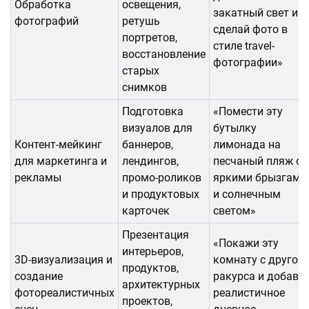
Обработка
освещения,
закатный свет и
фотографий
ретушь
сделай фото в
портретов,
стиле travel-
восстановление
фотографии»
старых
снимков
Подготовка
«Помести эту
визуалов для
бутылку
Контент-мейкинг
баннеров,
лимонада на
для маркетинга и
лендингов,
песчаный пляж с
рекламы
промо-роликов
яркими брызгами
и продуктовых
и солнечным
карточек
светом»
Презентация
«Покажи эту
интерьеров,
3D-визуализация и
комнату с другого
продуктов,
создание
ракурса и добавь
архитектурных
фотореалистичных
реалистичное
проектов,