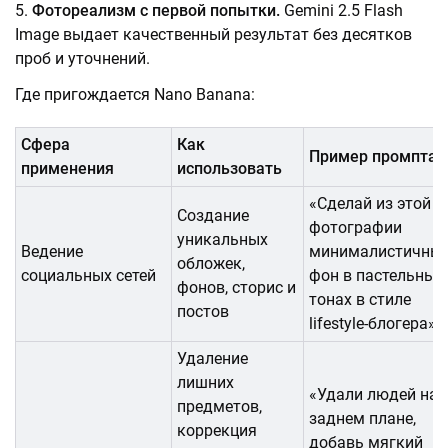
Фотореализм с первой попытки.
Gemini 2.5 Flash
Image выдает качественный результат без десятков
проб и уточнений.
Где пригождается Nano Banana:
Сфера
Как
Пример промпта
применения
использовать
«Сделай из этой
Создание
фотографии
уникальных
Ведение
минималистичны
обложек,
социальных сетей
фон в пастельных
фонов, сторис и
тонах в стиле
постов
lifestyle-блогера»
Удаление
лишних
«Удали людей на
предметов,
заднем плане,
коррекция
добавь мягкий