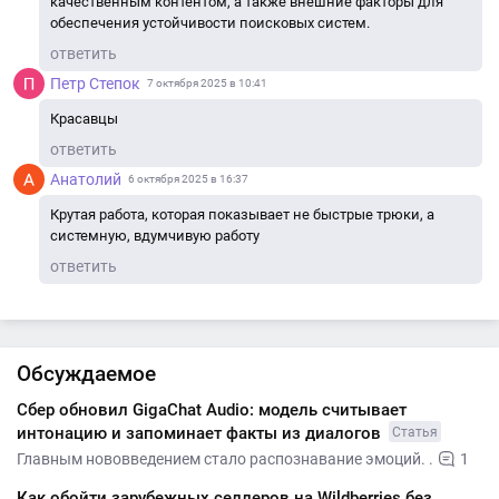
качественным контентом, а также внешние факторы для
обеспечения устойчивости поисковых систем.
ответить
Петр Степок
7 октября 2025 в 10:41
Красавцы
ответить
Анатолий
6 октября 2025 в 16:37
Крутая работа, которая показывает не быстрые трюки, а
системную, вдумчивую работу
ответить
Обсуждаемое
Сбер обновил GigaChat Audio: модель считывает
интонацию и запоминает факты из диалогов
Статья
Главным нововведением стало распознавание эмоций. .
1
Как обойти зарубежных селлеров на Wildberries без