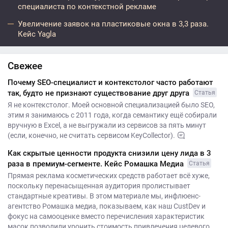
специалиста по контекстной рекламе
Увеличение заявок на пластиковые окна в 3,3 раза.
Кейс Yagla
Свежее
Почему SEO-специалист и контекстолог часто работают
так, будто не признают существование друг друга
Статья
Я не контекстолог. Моей основной специализацией было SEO,
этим я занимаюсь с 2011 года, когда семантику ещё собирали
вручную в Excel, а не выгружали из сервисов за пять минут
(если, конечно, не считать сервисом KeyCollector).
Как скрытые ценности продукта снизили цену лида в 3
раза в премиум-сегменте. Кейс Ромашка Медиа
Статья
Прямая реклама косметических средств работает всё хуже,
поскольку перенасыщенная аудитория пролистывает
стандартные креативы. В этом материале мы, инфлюенс-
агентство Ромашка медиа, показываем, как наш CustDev и
фокус на самооценке вместо перечисления характеристик
масок позволили уронить стоимость привлечения целевого