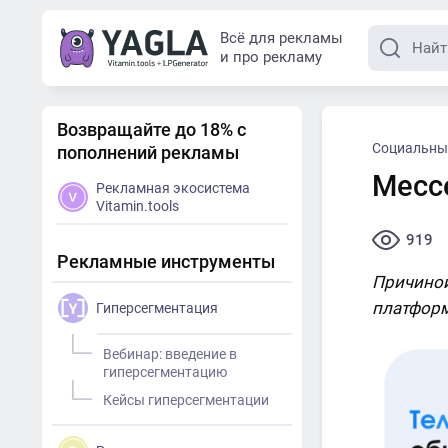
Всё для рекламы
и про рекламу
Возвращайте до 18% с
Социальны
пополнений рекламы
Месс
Рекламная экосистема
Vitamin.tools
919
Рекламные инструменты
Причиной
платформ
Гиперсегментация
Вебинар: введение в
гиперсегментацию
Кейсы гиперсегментации