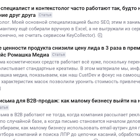
специалист и контекстолог часто работают так, будто
ие друг друга
Статья
толог. Моей основной специализацией было SEO, этим я зани
емантику ещё собирали вручную в Excel, а не выгружали из сер
конечно, не считать сервисом KeyCollector).
 ценности продукта снизили цену лида в 3 раза в пре
Кейс Ромашка Медиа
Статья
ма косметических средств работает всё хуже, поскольку пер
олистывает стандартные креативы. В этом материале мы, ин
машка медиа, показываем, как наш CustDev и фокус на самоо
 характеристик масок позволили уронить стоимость привлеч
сьма для B2B-продаж: как малому бизнесу выйти на
атья
ьма в B2B работают не тогда, когда компания рассылает рек
по случайной базе, а когда письмо становится началом дело
збираем, как малому бизнесу использовать email-аутрич для 
отбора компаний и поиска ЛПР до цепочки касаний, обработк