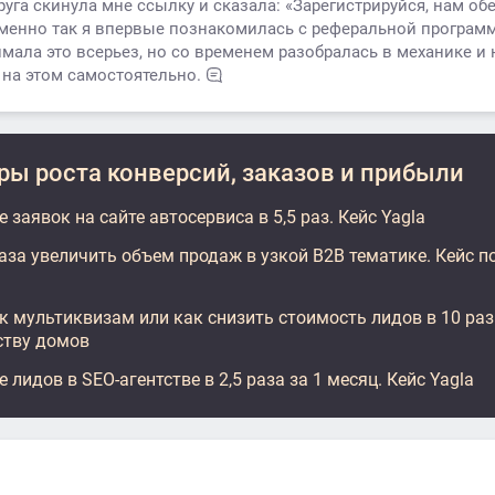
га скинула мне ссылку и сказала: «Зарегистрируйся, нам об
менно так я впервые познакомилась с реферальной програм
мала это всерьез, но со временем разобралась в механике и 
 на этом самостоятельно.
ы роста конверсий, заказов и прибыли
 заявок на сайте автосервиса в 5,5 раз. Кейс Yagla
раза увеличить объем продаж в узкой B2B тематике. Кейс 
к мультиквизам или как снизить стоимость лидов в 10 раз.
ству домов
 лидов в SEO-агентстве в 2,5 раза за 1 месяц. Кейс Yagla