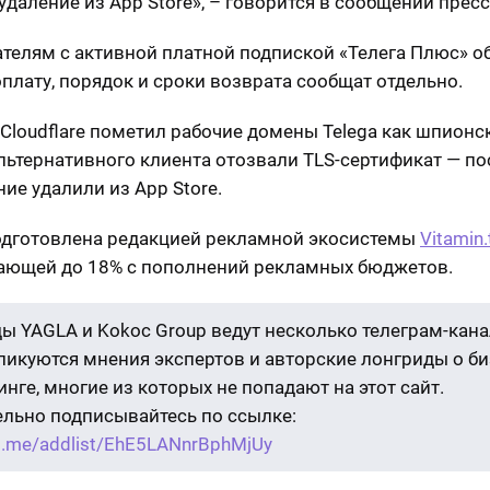
удаление из App Store», – говорится в сообщении прес
телям с активной платной подпиской «Телега Плюс» 
оплату, порядок и сроки возврата сообщат отдельно.
 Cloudflare пометил рабочие домены Telega как шпионс
альтернативного клиента отозвали TLS-сертификат — по
ие удалили из App Store.
одготовлена редакцией рекламной экосистемы
Vitamin.
ющей до 18% с пополнений рекламных бюджетов.
ы YAGLA и Kokoc Group ведут несколько телеграм-кана
бликуются мнения экспертов и авторские лонгриды о би
нге, многие из которых не попадают на этот сайт.
ельно подписывайтесь по ссылке:
/t.me/addlist/EhE5LANnrBphMjUy