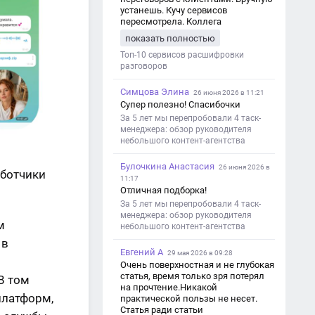
устанешь. Кучу сервисов
пересмотрела. Коллега
посоветовал Speech2Text. Весьма
показать полностью
хорошо переводит. Мало
редактировать по итогу. Советую.
Топ-10 сервисов расшифровки
разговоров
Симцова Элина
26 июня 2026 в 11:21
Супер полезно! Спасибочки
За 5 лет мы перепробовали 4 таск-
менеджера: обзор руководителя
небольшого контент-агентства
Булочкина Анастасия
26 июня 2026 в
аботчики
11:17
Отличная подборка!
За 5 лет мы перепробовали 4 таск-
менеджера: обзор руководителя
м
небольшого контент-агентства
 в
Евгений А
29 мая 2026 в 09:28
Очень поверхностная и не глубокая
статья, время только зря потерял
В том
на прочтение.Никакой
платформ,
практической пользы не несет.
Статья ради статьи