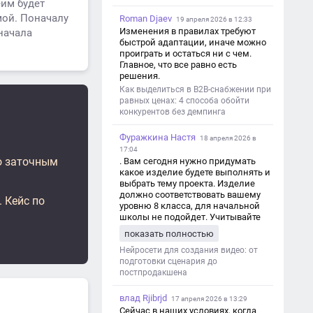
еим будет
мой. Поначалу
Roman Djaev
19 апреля 2026 в 12:33
Изменения в правилах требуют
начала
быстрой адаптации, иначе можно
проиграть и остаться ни с чем.
Главное, что все равно есть
решения.
Как выделиться в B2B-снабжении при
равных ценах: 4 способа обойти
конкурентов без демпинга
Фуражкина Настя
18 апреля 2026 в
17:04
по заточным
. Вам сегодня нужно придумать
какое изделие будете выполнять и
выбрать тему проекта. Изделие
должно соответствовать вашему
 Кейс по
уровню 8 класса, для начальной
школы не подойдет. Учитывайте
это. Оценка будет зависеть от
показать полностью
уровня работы. Структура проекта 1.
Титульный лист - Название школы.
Нейросети для создания видео: от
- Тип работы: «Проектная работа». -
подготовки сценария до
Тема проекта. - Кто выполнил:
постпродакшена
ФИО, класс. - Кто проверил: ФИО,
должность учителя. - Город, год. 2.
влад Rjibrjd
17 апреля 2026 в 13:29
Введение - Актуальность темы
Сейчас в наших условиях, когда