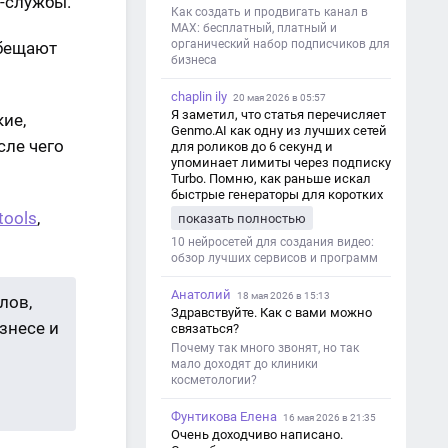
с-службы.
Как создать и продвигать канал в
MAX: бесплатный, платный и
органический набор подписчиков для
обещают
бизнеса
chaplin ily
20 мая 2026 в 05:57
Я заметил, что статья перечисляет
кие,
Genmo.AI как одну из лучших сетей
сле чего
для роликов до 6 секунд и
упоминает лимиты через подписку
Turbo. Помню, как раньше искал
быстрые генераторы для коротких
роликов — интересно увидеть
tools
,
показать полностью
такой обзор именно с акцентом на
ограничения и подпись. Image V2
10 нейросетей для создания видео:
обзор лучших сервисов и программ
Анатолий
18 мая 2026 в 15:13
лов,
Здравствуйте. Как с вами можно
знесе и
связаться?
Почему так много звонят, но так
мало доходят до клиники
косметологии?
Фунтикова Елена
16 мая 2026 в 21:35
Очень доходчиво написано.