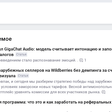
емое
л GigaChat Audio: модель считывает интонацию и зап
иалогов
Статья
введением стало распознавание эмоций. .
1
зарубежных селлеров на Wildberries без демпинга за с
 визуала
Статья
овпак, и сегодня мы разберем стратегию победы над зарубеж
 условиях заморозки новых тарифов. Весной антимонопольн
етплейс уравнять комиссии для всех участников рынка.
 программа: что это и как заработать на реферальны