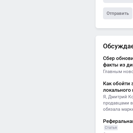
Отправить
Обсужда
Сбер обнови
факты из д
Главным ново
Как обойти 
локального
Я, Дмитрий К
продавцами в
обязала марк
Реферальная
Статья