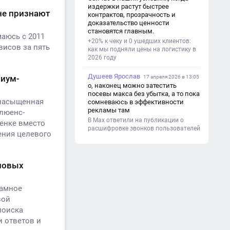
(почему это важно). - Цель и
издержки растут быстрее
задачи проекта. - Объект и предмет
 не признают
контрактов, прозрачность и
исследования. - Методы работы. 3.
доказательство ценности
Основная часть - Теоретическая
становятся главным.
маюсь с 2011
глава: что известно по теме,
+20% к чеку и 0 ушедших клиентов:
основные понятия. - Практическая
висов за пять
как мы подняли цены на логистику в
глава: что сделано (исследование,
2026 году
опрос, создание изделия и т. д.). -
Анализ результатов. 4.
Душеев Ярослав
миум-
Заключение - Краткие выводы по
17 апреля 2026 в 13:05
проекту. - Достигнута ли цель. -
о, наконец можно затестить
Практическая значимость работы.
посевы макса без убытка, а то пока
енасыщенная
5. Список литературы Перечень
сомневаюсь в эффективности
использованных книг, статей,
рекламы там
флюенс-
сайтов. 6. Приложения (по
В Max ответили на публикации о
ценке вместо
необходимости) Таблицы,
расшифровке звонков пользователей
ения целевого
фотографии, схемы, анкеты.
 новых
ламное
вой
поиска
и ответов и