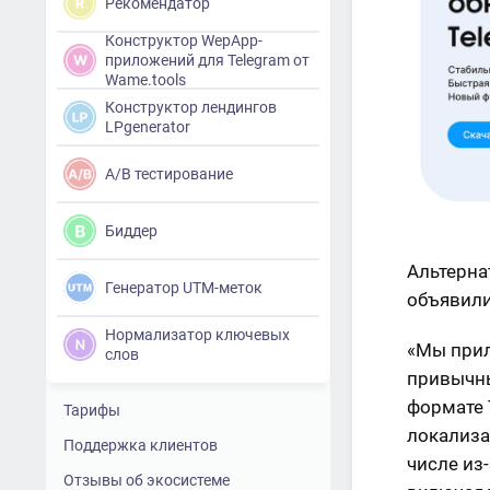
Рекомендатор
Конструктор WepApp-
приложений для Telegram от
Wame.tools
Конструктор лендингов
LPgenerator
A/B тестирование
Биддер
Альтерна
Генератор UTM-меток
объявили
Нормализатор ключевых
«Мы прил
слов
привычны
формате 
Тарифы
локализа
Поддержка клиентов
числе из
Отзывы об экосистеме