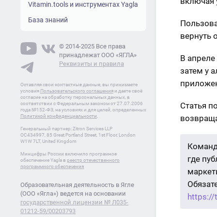
включая 
Vitamin.tools и инструментах Yagla
База знаний
Пользова
вернуть 
© 2014-2025 Все права
принадлежат ООО «ЯГЛА»
В апреле
Реквизиты и правила
затем у 
приложен
Оставляя свои контактные данные, вы принимаете
условия
Пользовательского соглашения
и даете своё
согласие на обработку персональных данных, в
соответствии с Федеральным законом от 27.07.2006
Статья п
года №152-ФЗ, на условиях и для целей, определенных
Политикой конфиденциальности
.
возвраща
Генеральный партнер: Zitron Services LLP
OC434997, 85 Great Portland Street, 1st Floor, London
W1W 7LT, United Kingdom
Команд
Минцифры России включило програмное
где пу
обеспечение Yagla в
реестр отечественного
программного обеспечения
маркети
Обязат
Образовательная деятельность в Ягле
(ООО «Ягла») ведется на основании
https:/
государственной лицензии № Л035-
01212-59/00203793