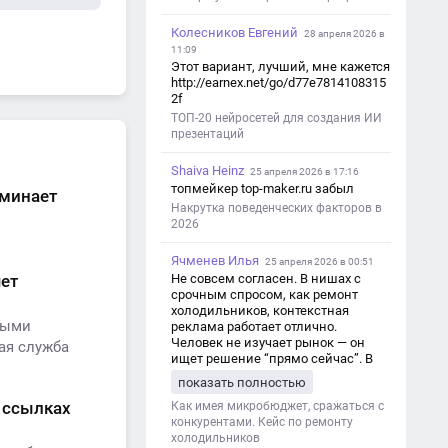
Колесников Евгений
28 апреля 2026 в
11:09
Этот вариант, лучший, мне кажется
http://earnex.net/go/d77e7814108315
2f
ТОП-20 нейросетей для создания ИИ
презентаций
Shaiva Heinz
25 апреля 2026 в 17:16
топмейкер top-maker.ru забыл
оминает
Накрутка поведенческих факторов в
2026
Ячменев Илья
25 апреля 2026 в 00:51
чет
Не совсем согласен. В нишах с
срочным спросом, как ремонт
холодильников, контекстная
ными
реклама работает отлично.
Человек не изучает рынок — он
ая служба
ищет решение “прямо сейчас”. В
этот момент Яндекс Директ как раз
показать полностью
и ловит самый горячий трафик,
х ссылках
тогда как SEO в таких задачах
Как имея микробюджет, сражаться с
просто не успевает.
конкурентами. Кейс по ремонту
холодильников