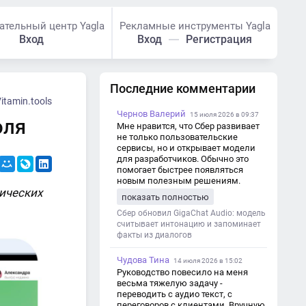
ательный центр Yagla
Рекламные инструменты Yagla
Вход
Вход
Регистрация
Последние комментарии
itamin.tools
Чернов Валерий
15 июля 2026 в 09:37
юля
Мне нравится, что Сбер развивает
не только пользовательские
сервисы, но и открывает модели
для разработчиков. Обычно это
помогает быстрее появляться
новым полезным решениям.
ических
показать полностью
Сбер обновил GigaChat Audio: модель
считывает интонацию и запоминает
факты из диалогов
Чудова Тина
14 июля 2026 в 15:02
Руководство повесило на меня
весьма тяжелую задачу -
переводить с аудио текст, с
переговоров с клиентами. Вручную