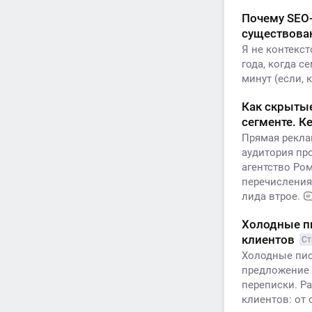
Почему SEO-
существован
Я не контекс
года, когда с
минут (если, 
Как скрытые
сегменте. 
Прямая рекла
аудитория пр
агентство Ро
перечисления
лида втрое.
Холодные пи
клиентов
Ст
Холодные пис
предложение 
переписки. Ра
клиентов: от 