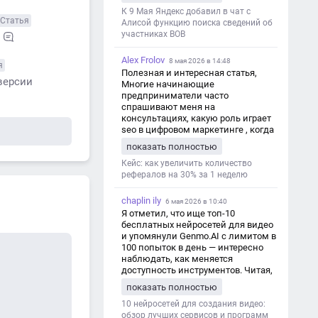
дезинформации
К 9 Мая Яндекс добавил в чат с
Статья
Алисой функцию поиска сведений об
участниках ВОВ
Alex Frolov
8 мая 2026 в 14:48
я
Полезная и интересная статья,
версии
Многие начинающие
предприниматели часто
спрашивают меня на
консультациях, какую роль играет
seo в цифровом маркетинге , когда
мы только знакомимся и
показать полностью
обсуждаем их проект:
https://aseotop.com/kakuyu-rol-igraet-
Кейс: как увеличить количество
seo-v-czifrovom-marketinge/
рефералов на 30% за 1 неделю
chaplin ily
6 мая 2026 в 10:40
Я отметил, что ище топ-10
бесплатных нейросетей для видео
и упомянули Genmo.AI с лимитом в
100 попыток в день — интересно
наблюдать, как меняется
доступность инструментов. Читая,
вспомнил прошлые эксперименты
показать полностью
с короткими клипами в телеграм-
каналах YAGLA и Kokoc Group. Flux 2
10 нейросетей для создания видео:
обзор лучших сервисов и программ