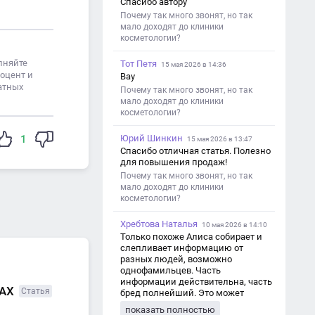
Спасибо автору
Почему так много звонят, но так
мало доходят до клиники
косметологии?
лняйте
Тот Петя
15 мая 2026 в 14:36
роцент и
Вау
атных
Почему так много звонят, но так
мало доходят до клиники
косметологии?
1
Юрий Шинкин
15 мая 2026 в 13:47
Спасибо отличная статья. Полезно
для повышения продаж!
Почему так много звонят, но так
мало доходят до клиники
косметологии?
Хребтова Наталья
10 мая 2026 в 14:10
Только похоже Алиса собирает и
слепливает информацию от
разных людей, возможно
однофамильцев. Часть
информации действительна, часть
MAX
Статья
бред полнейший. Это может
привести к путанице и
показать полностью