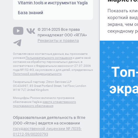
Vitamin.tools и инструментах Yagla
Показать кли
База знаний
короткий вид
экрана, чем 
© 2014-2025 Все права
секундному р
принадлежат ООО «ЯГЛА»
Реквизиты и правила
Оставляя свои контактные данные, вы принимаете
условия
Пользовательского соглашения
и даете своё
согласие на обработку персональных данных, в
соответствии с Федеральным законом от 27.07.2006
года №152-ФЗ, на условиях и для целей, определенных
Политикой конфиденциальности
.
Генеральный партнер: Zitron Services LLP
OC434997, 85 Great Portland Street, 1st Floor, London
W1W 7LT, United Kingdom
Минцифры России включило програмное
обеспечение Yagla в
реестр отечественного
программного обеспечения
Образовательная деятельность в Ягле
(ООО «Ягла») ведется на основании
государственной лицензии № Л035-
01212-59/00203793