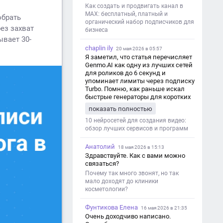
Как создать и продвигать канал в
MAX: бесплатный, платный и
обрать
органический набор подписчиков для
ез захват
бизнеса
ывает 30-
chaplin ily
20 мая 2026 в 05:57
Я заметил, что статья перечисляет
Genmo.AI как одну из лучших сетей
для роликов до 6 секунд и
упоминает лимиты через подписку
Turbo. Помню, как раньше искал
быстрые генераторы для коротких
роликов — интересно увидеть
показать полностью
такой обзор именно с акцентом на
ограничения и подпись. Image V2
10 нейросетей для создания видео:
обзор лучших сервисов и программ
Анатолий
18 мая 2026 в 15:13
Здравствуйте. Как с вами можно
связаться?
Почему так много звонят, но так
мало доходят до клиники
косметологии?
Фунтикова Елена
16 мая 2026 в 21:35
Очень доходчиво написано.