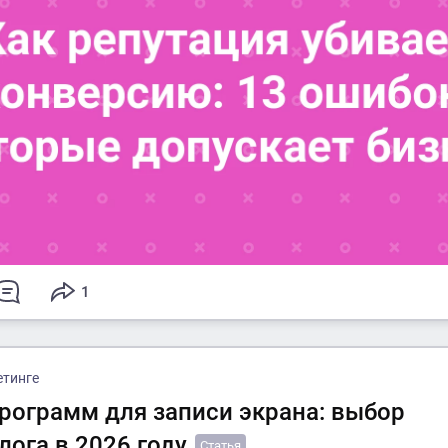
1
етинге
программ для записи экрана: выбор
лога в 2026 году
Статья