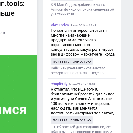
дезинформации
n.tools:
К 9 Мая Яндекс добавил в чат с
Алисой функцию поиска сведений об
льше
участниках ВОВ
Alex Frolov
8 мая 2026 в 14:48
Полезная и интересная статья,
или
Многие начинающие
и
предприниматели часто
спрашивают меня на
консультациях, какую роль играет
seo в цифровом маркетинге , когда
мы только знакомимся и
показать полностью
обсуждаем их проект:
https://aseotop.com/kakuyu-rol-igraet-
Кейс: как увеличить количество
seo-v-czifrovom-marketinge/
рефералов на 30% за 1 неделю
chaplin ily
6 мая 2026 в 10:40
Я отметил, что ище топ-10
бесплатных нейросетей для видео
и упомянули Genmo.AI с лимитом в
100 попыток в день — интересно
наблюдать, как меняется
доступность инструментов. Читая,
вспомнил прошлые эксперименты
показать полностью
с короткими клипами в телеграм-
каналах YAGLA и Kokoc Group. Flux 2
10 нейросетей для создания видео:
обзор лучших сервисов и программ