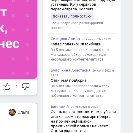
устанешь. Кучу сервисов
пересмотрела. Коллега
посоветовал Speech2Text. Весьма
показать полностью
хорошо переводит. Мало
редактировать по итогу. Советую.
Топ-10 сервисов расшифровки
разговоров
Симцова Элина
26 июня 2026 в 11:21
Супер полезно! Спасибочки
За 5 лет мы перепробовали 4 таск-
менеджера: обзор руководителя
небольшого контент-агентства
Булочкина Анастасия
26 июня 2026 в
11:17
Отличная подборка!
За 5 лет мы перепробовали 4 таск-
-1
менеджера: обзор руководителя
небольшого контент-агентства
Евгений А
29 мая 2026 в 09:28
Очень поверхностная и не глубокая
Ольга
статья, время только зря потерял
на прочтение.Никакой
практической пользы не несет.
Статья ради статьи