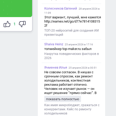
Колесников Евгений
28 апреля 2026 в
11:09
Этот вариант, лучший, мне кажется
http://earnex.net/go/d77e7814108315
1
2f
ТОП-20 нейросетей для создания ИИ
презентаций
Shaiva Heinz
25 апреля 2026 в 17:16
топмейкер top-maker.ru забыл
Накрутка поведенческих факторов в
2026
Ячменев Илья
25 апреля 2026 в 00:51
Не совсем согласен. В нишах с
срочным спросом, как ремонт
холодильников, контекстная
реклама работает отлично.
Человек не изучает рынок — он
ищет решение “прямо сейчас”. В
этот момент Яндекс Директ как раз
показать полностью
и ловит самый горячий трафик,
тогда как SEO в таких задачах
Как имея микробюджет, сражаться с
просто не успевает.
конкурентами. Кейс по ремонту
холодильников