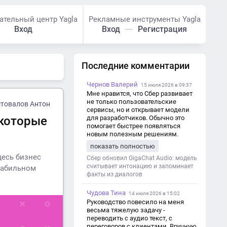
ательный центр Yagla
Рекламные инструменты Yagla
Вход
Вход
Регистрация
Последние комментарии
Чернов Валерий
15 июля 2026 в 09:37
Мне нравится, что Сбер развивает
не только пользовательские
товалов Антон
сервисы, но и открывает модели
 которые
для разработчиков. Обычно это
помогает быстрее появляться
новым полезным решениям.
показать полностью
десь бизнес
Сбер обновил GigaChat Audio: модель
считывает интонацию и запоминает
стабильном
факты из диалогов
Чудова Тина
14 июля 2026 в 15:02
Руководство повесило на меня
весьма тяжелую задачу -
переводить с аудио текст, с
переговоров с клиентами. Вручную