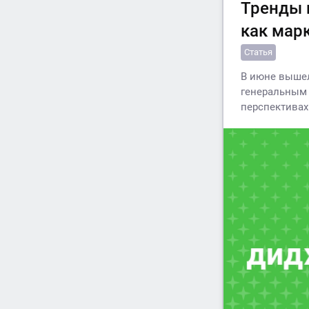
Тренды и
как мар
Статья
В июне вышел
генеральным 
перспективах 