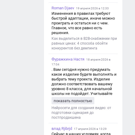
Roman Djaev
19 апреля 2026 в 12:33
Изменения в правилах требуют
быстрой адаптации, иначе можно
проиграть и остаться ни с чем.
Главное, что все равно есть
решения.
Как выделиться в B2B-снабжении при
равных ценах: 4 способа обойти
конкурентов без демпинга
Фуражкина Настя
18 апреля 2026 в
17:04
. Вам сегодня нужно придумать
какое изделие будете выполнять и
выбрать тему проекта. Изделие
должно соответствовать вашему
уровню 8 класса, для начальной
школы не подойдет. Учитывайте
это. Оценка будет зависеть от
показать полностью
уровня работы. Структура проекта 1.
Титульный лист - Название школы.
Нейросети для создания видео: от
- Тип работы: «Проектная работа». -
подготовки сценария до
Тема проекта. - Кто выполнил:
постпродакшена
ФИО, класс. - Кто проверил: ФИО,
должность учителя. - Город, год. 2.
влад Rjibrjd
17 апреля 2026 в 13:29
Введение - Актуальность темы
Сейчас в наших условиях, когда