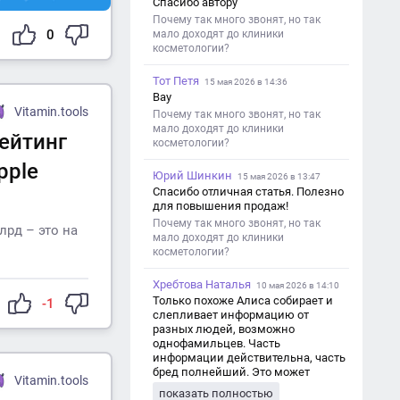
Спасибо автору
Почему так много звонят, но так
0
мало доходят до клиники
косметологии?
Тот Петя
15 мая 2026 в 14:36
Вау
Vitamin.tools
Почему так много звонят, но так
мало доходят до клиники
рейтинг
косметологии?
pple
Юрий Шинкин
15 мая 2026 в 13:47
Спасибо отличная статья. Полезно
для повышения продаж!
Почему так много звонят, но так
лрд – это на
мало доходят до клиники
косметологии?
Хребтова Наталья
10 мая 2026 в 14:10
Только похоже Алиса собирает и
-1
слепливает информацию от
разных людей, возможно
однофамильцев. Часть
информации действительна, часть
бред полнейший. Это может
Vitamin.tools
привести к путанице и
показать полностью