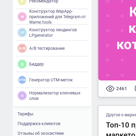
Рекомендатор
Конструктор WepApp-
приложений для Telegram от
Wame.tools
Конструктор лендингов
LPgenerator
A/B тестирование
Биддер
Генератор UTM-меток
2461
Нормализатор ключевых
слов
Тарифы
Другое о марк
Топ-10 
Поддержка клиентов
Отзывы об экосистеме
маркето