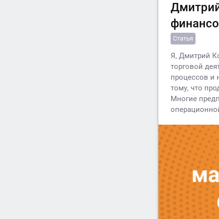
Дмитрий
финансо
Статья
Я, Дмитрий К
торговой дея
процессов и 
тому, что пр
Многие предп
операционной