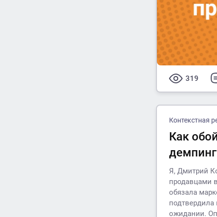
319
Контекстная р
Как обой
демпинг
Я, Дмитрий К
продавцами в
обязала марк
подтвердила 
ожидании. Оп