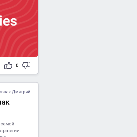
0
овпак Дмитрий
пак
 самой
стратегии