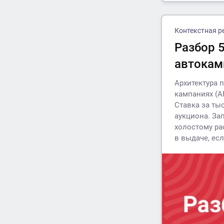
Контекстная р
Разбор 
автокам
Архитектура 
кампаниях (А
Ставка за ты
аукциона. За
холостому ра
в выдаче, ес