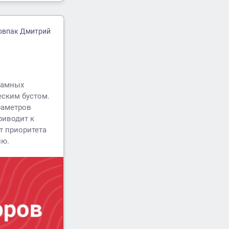
овпак Дмитрий
кламных
еским бустом.
раметров
риводит к
т приоритета
ию.