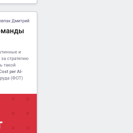
овпак Дмитрий
команды
рутинные и
 за стратегию
ь такой
Cost per AI-
руда (ФОТ)