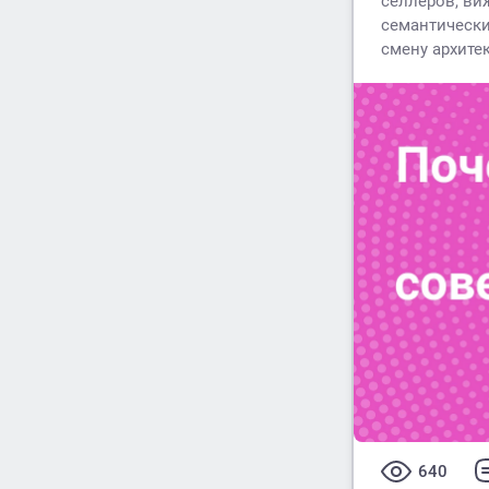
селлеров, ви
семантически
смену архите
640