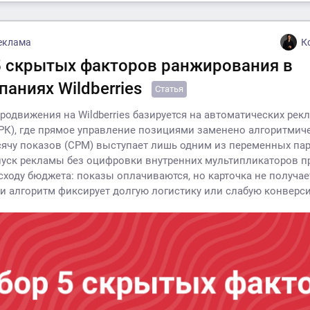
еклама
К
5 скрытых факторов ранжирования в
паниях Wildberries
Статья
продвижения на Wildberries базируется на автоматических ре
РК), где прямое управление позициями заменено алгоритмич
сячу показов (CPM) выступает лишь одним из переменных па
пуск рекламы без оцифровки внутренних мультипликаторов п
сходу бюджета: показы оплачиваются, но карточка не получае
ли алгоритм фиксирует долгую логистику или слабую конверс