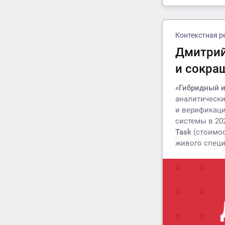
Контекстная р
Дмитрий
и сокра
«Гибридный 
аналитически
и верификаци
системы в 20
Task
(стоимос
живого специ