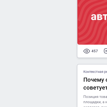
457
Контекстная р
Почему 
советуе
Позиция това
площадки, а 