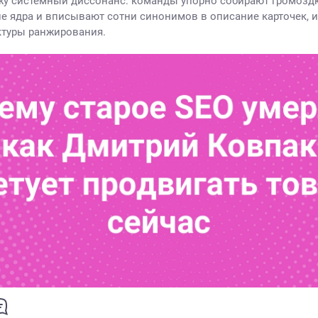
жу системный диссонанс: команды упорно собирают громозд
е ядра и вписывают сотни синонимов в описание карточек, 
ктуры ранжирования.