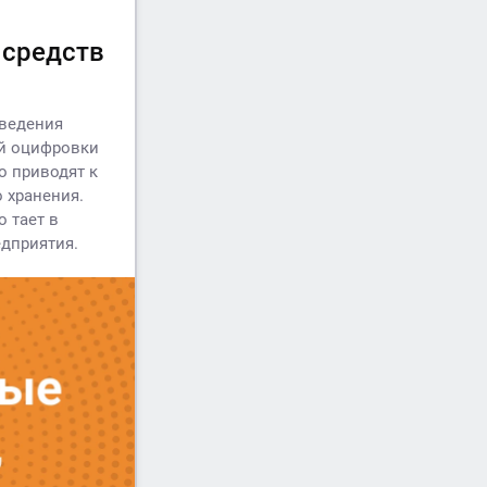
 средств
 ведения
ой оцифровки
о приводят к
 хранения.
 тает в
едприятия.