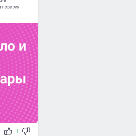
кие
игнорируя
1