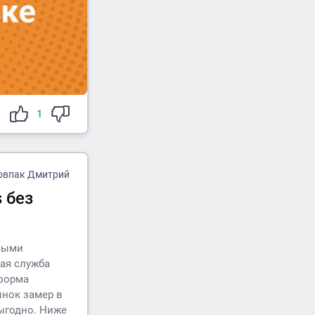
1
овпак Дмитрий
 без
жными
ая служба
тформа
ынок замер в
ыгодно. Ниже