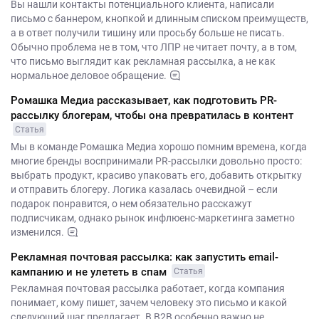
Вы нашли контакты потенциального клиента, написали
письмо с баннером, кнопкой и длинным списком преимуществ,
а в ответ получили тишину или просьбу больше не писать.
Обычно проблема не в том, что ЛПР не читает почту, а в том,
что письмо выглядит как рекламная рассылка, а не как
нормальное деловое обращение.
Ромашка Медиа рассказывает, как подготовить PR-
рассылку блогерам, чтобы она превратилась в контент
Статья
Мы в команде Ромашка Медиа хорошо помним времена, когда
многие бренды воспринимали PR-рассылки довольно просто:
выбрать продукт, красиво упаковать его, добавить открытку
и отправить блогеру. Логика казалась очевидной – если
подарок понравится, о нем обязательно расскажут
подписчикам, однако рынок инфлюенс-маркетинга заметно
изменился.
Рекламная почтовая рассылка: как запустить email-
кампанию и не улететь в спам
Статья
Рекламная почтовая рассылка работает, когда компания
понимает, кому пишет, зачем человеку это письмо и какой
следующий шаг предлагает. В B2B особенно важно не