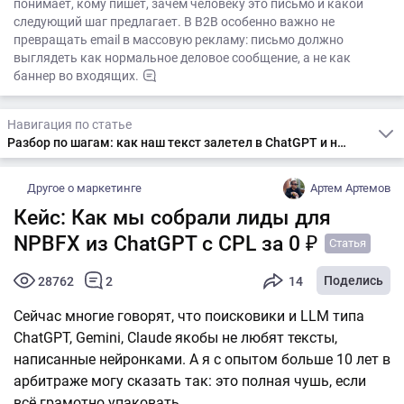
понимает, кому пишет, зачем человеку это письмо и какой
следующий шаг предлагает. В B2B особенно важно не
превращать email в массовую рекламу: письмо должно
выглядеть как нормальное деловое сообщение, а не как
баннер во входящих.
Навигация по статье
Разбор по шагам: как наш текст залетел в ChatGPT и начал приводить лидов в NPBFX
Другое о маркетинге
Артем Артемов
Кейс: Как мы собрали лиды для
NPBFX из ChatGPT с CPL за 0 ₽
Статья
Поделись
28762
2
14
Сейчас многие говорят, что поисковики и LLM типа
ChatGPT, Gemini, Claude якобы не любят тексты,
написанные нейронками. А я с опытом больше 10 лет в
арбитраже могу сказать так: это полная чушь, если
всё грамотно упаковать.