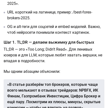
2025».
URL короткий на латинице, пример: /best-forex-
brokers-2025.
OG и alt-теги для соцсетей и embed моделей. Важно,
чтоб нейросети понимали контекст картинок.
Шаг 1. TL;DR — делаем выжимку для быстрых
TL;DR — это «Too Long; Didn’t Read». Для ленивых
юзеров и для LLM, которые любят хватать вершки, не
впадая в подробности.
Мы одним абзацем объяснили:
«В статье разберём топ брокеров, которые чаще
всего мелькают в отзывах трейдеров: NPBFX, ИК
Финам, Газпромбанк Инвестиции, Цифра Брокер и
ещё пару. Посмотрим их плюсы, минусы, скрытые
комиссии — чтобы не влететь на развод».