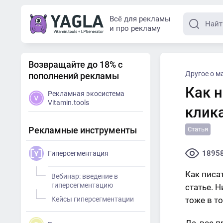
Всё для рекламы
и про рекламу
Возвращайте до 18% с
Другое о м
пополнений рекламы
Как н
Рекламная экосистема
Vitamin.tools
клик
Рекламные инструменты
Статья
1895
Гиперсегментация
Как писа
Вебинар: введение в
гиперсегментацию
статье. 
Кейсы гиперсегментации
тоже в т