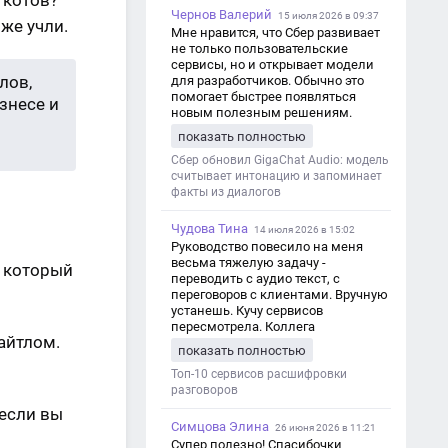
 котов?
Чернов Валерий
15 июля 2026 в 09:37
оже учли.
Мне нравится, что Сбер развивает
не только пользовательские
сервисы, но и открывает модели
лов,
для разработчиков. Обычно это
помогает быстрее появляться
знесе и
новым полезным решениям.
показать полностью
Сбер обновил GigaChat Audio: модель
считывает интонацию и запоминает
факты из диалогов
Чудова Тина
14 июля 2026 в 15:02
Руководство повесило на меня
весьма тяжелую задачу -
, который
переводить с аудио текст, с
переговоров с клиентами. Вручную
устанешь. Кучу сервисов
пересмотрела. Коллега
айтлом.
посоветовал Speech2Text. Весьма
показать полностью
хорошо переводит. Мало
редактировать по итогу. Советую.
Топ-10 сервисов расшифровки
разговоров
если вы
Симцова Элина
26 июня 2026 в 11:21
Супер полезно! Спасибочки