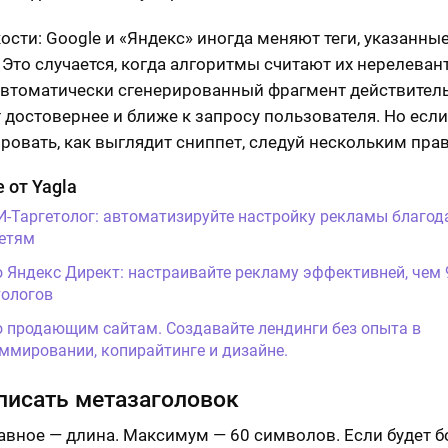
кости: Google и «Яндекс» иногда меняют теги, указанны
 Это случается, когда алгоритмы считают их нерелева
втоматически сгенерированный фрагмент действител
 достовернее и ближе к запросу пользователя. Но есл
ровать, как выглядит сниппет, следуй нескольким пра
 от Yagla
И-Таргетолог: автоматизируйте настройку рекламы благод
етям
о Яндекс Директ: настраивайте рекламу эффективней, чем
ологов
о продающим сайтам. Создавайте лендинги без опыта в
ммировании, копирайтинге и дизайне.
писать метазаголовок
авное — длина. Максимум — 60 символов. Если будет б