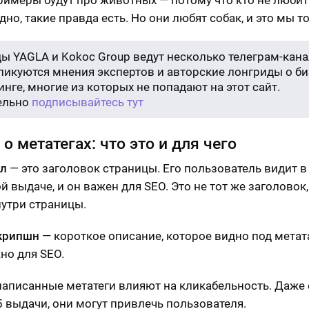
примеры будут про животных — потому что кто не любит
но, такие правда есть. Но они любят собак, и это мы т
ы YAGLA и Kokoc Group ведут несколько телеграм-кана
бликуются мнения экспертов и авторские лонгриды о би
нге, многие из которых не попадают на этот сайт.
ельно
подписывайтесь тут
 о метатегах: что это и для чего
тл
— это заголовок страницы. Его пользователь видит в
й выдаче, и он важен для SEO. Это не тот же заголовок
нутри страницы.
крипшн
— короткое описание, которое видно под метат
но для SEO.
аписанные метатеги влияют на кликабельность. Даже 
-5 выдачи, они могут привлечь пользователя.