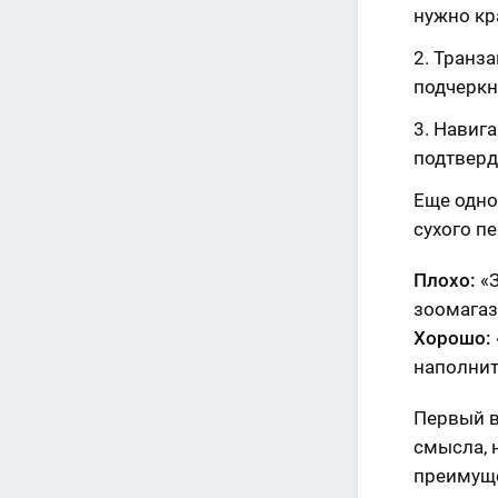
нужно кр
Транза
подчеркн
Навига
подтверд
Еще одно
сухого п
Плохо:
«
зоомагаз
Хорошо:
наполнит
Первый в
смысла, 
преимуще