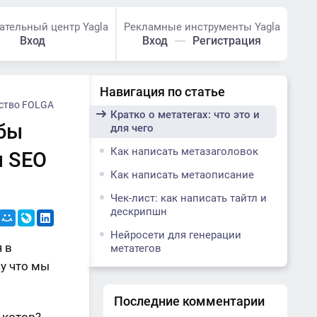
ательный центр Yagla
Рекламные инструменты Yagla
Вход
Вход
Регистрация
Навигация по статье
тство FOLGA
Кратко о метатегах: что это и
обы
для чего
Как написать метазаголовок
ы SEO
Как написать метаописание
Чек-лист: как написать тайтл и
дескрипшн
Нейросети для генерации
 в
метатегов
му что мы
Последние комментарии