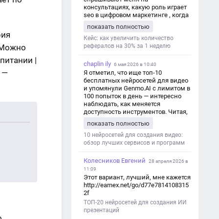
консультациях, какую роль играет
seo в цифровом маркетинге , когда
мы только знакомимся и
показать полностью
обсуждаем их проект:
рия
https://aseotop.com/kakuyu-rol-igraet-
Кейс: как увеличить количество
. Можно
seo-v-czifrovom-marketinge/
рефералов на 30% за 1 неделю
питании |
chaplin ily
6 мая 2026 в 10:40
 —
Я отметил, что ище топ-10
бесплатных нейросетей для видео
и упомянули Genmo.AI с лимитом в
100 попыток в день — интересно
наблюдать, как меняется
доступность инструментов. Читая,
вспомнил прошлые эксперименты
показать полностью
с короткими клипами в телеграм-
каналах YAGLA и Kokoc Group. Flux 2
10 нейросетей для создания видео:
обзор лучших сервисов и программ
Колесников Евгений
28 апреля 2026 в
11:09
Этот вариант, лучший, мне кажется
http://earnex.net/go/d77e7814108315
2f
ТОП-20 нейросетей для создания ИИ
презентаций
о