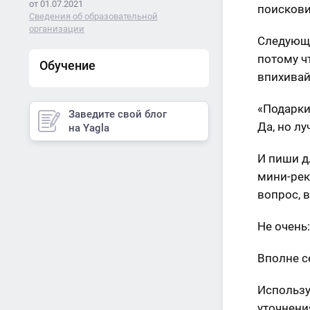
от 01.07.2021
поискови
Сведения об образовательной
организации
Следующе
потому ч
Обучение
впихивай
«Подарки
Заведите свой блог
Да, но л
на Yagla
И пиши дл
мини-рек
вопрос, 
Не очень
Вполне с
Использу
уточнени