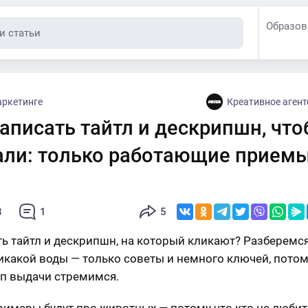
Образов
аркетинге
Креативное аген
аписать тайтл и дескрипшн, чт
али: только работающие прием
8
1
5
ть тайтл и дескрипшн, на который кликают? Разберемся
Никакой воды — только советы и немного ключей, пото
оп выдачи стремимся.