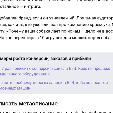
остальное — интрига.
добавляй бренд, если он узнаваемый. Лояльная аудито
тся, как и те, кто уже слышал про компанию краем уха
ту: «Почему ваша собака лает по ночам — дело не в вос
ожно через тире: «10 игрушек для мелких пород собак
меры роста конверсий, заказов и прибыли
в 7 раз повысить конверсию сайта в B2B. Кейс по продаже
ышленного оборудования
решить проблему дорогих заявок в B2B: кейс по продаже
моечных машин
писать метаописание
e отвечает за «зацепить взгляд», то meta description — эт