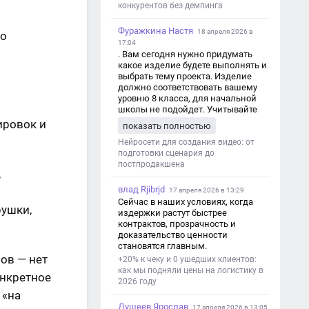
конкурентов без демпинга
Фуражкина Настя
18 апреля 2026 в
до
17:04
. Вам сегодня нужно придумать
какое изделие будете выполнять и
выбрать тему проекта. Изделие
должно соответствовать вашему
уровню 8 класса, для начальной
школы не подойдет. Учитывайте
это. Оценка будет зависеть от
ировок и
показать полностью
уровня работы. Структура проекта 1.
Титульный лист - Название школы.
Нейросети для создания видео: от
- Тип работы: «Проектная работа». -
подготовки сценария до
Тема проекта. - Кто выполнил:
постпродакшена
,
ФИО, класс. - Кто проверил: ФИО,
должность учителя. - Город, год. 2.
влад Rjibrjd
17 апреля 2026 в 13:29
Введение - Актуальность темы
Сейчас в наших условиях, когда
рушки,
(почему это важно). - Цель и
издержки растут быстрее
задачи проекта. - Объект и предмет
контрактов, прозрачность и
исследования. - Методы работы. 3.
доказательство ценности
Основная часть - Теоретическая
становятся главным.
глава: что известно по теме,
ов — нет
+20% к чеку и 0 ушедших клиентов:
основные понятия. - Практическая
как мы подняли цены на логистику в
глава: что сделано (исследование,
онкретное
2026 году
опрос, создание изделия и т. д.). -
 «на
Анализ результатов. 4.
Душеев Ярослав
Заключение - Краткие выводы по
17 апреля 2026 в 13:05