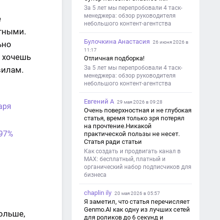
За 5 лет мы перепробовали 4 таск-
менеджера: обзор руководителя
е
небольшого контент-агентства
нтными.
Булочкина Анастасия
ьно
26 июня 2026 в
11:17
и хочешь
Отличная подборка!
За 5 лет мы перепробовали 4 таск-
вилам.
менеджера: обзор руководителя
небольшого контент-агентства
Евгений А
29 мая 2026 в 09:28
аря
Очень поверхностная и не глубокая
статья, время только зря потерял
на прочтение.Никакой
 97%
практической пользы не несет.
Статья ради статьи
Как создать и продвигать канал в
MAX: бесплатный, платный и
органический набор подписчиков для
бизнеса
chaplin ily
20 мая 2026 в 05:57
Я заметил, что статья перечисляет
Genmo.AI как одну из лучших сетей
ольше,
для роликов до 6 секунд и