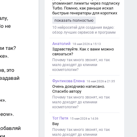
упоминает лимиты через подписку
Turbo. Помню, как раньше искал
быстрые генераторы для коротких
лу,
роликов — интересно увидеть
показать полностью
такой обзор именно с акцентом на
о не
ограничения и подпись. Image V2
10 нейросетей для создания видео:
обзор лучших сервисов и программ
Анатолий
18 мая 2026 в 15:13
и так?
Здравствуйте. Как с вами можно
связаться?
ке».
Почему так много звонят, но так
мало доходят до клиники
в, это
косметологии?
 задавай
Фунтикова Елена
16 мая 2026 в 21:35
Очень доходчиво написано.
Спасибо автору
Почему так много звонят, но так
н».
мало доходят до клиники
косметологии?
Meow».
Тот Петя
15 мая 2026 в 14:36
Вау
Добавляй
Почему так много звонят, но так
мало доходят до клиники
жи