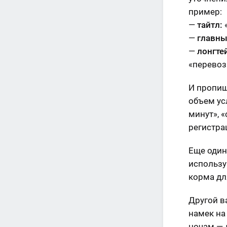
пример:
—
тайтл:
—
главны
—
лонгте
«перевоз
И пропиш
объем усл
минут», «
регистрац
Еще один
использу
корма дл
Другой в
намек на
ночам — 