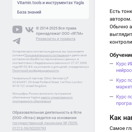
Vitamin.tools и инструментах Yagla
Есть тон
База знаний
автором.
Обычно а
© 2014-2025 Все права
принадлежат ООО «ЯГЛА»
выглядит
Реквизиты и правила
контроли
Оставляя свои контактные данные, вы принимаете
Обучение
условия
Пользовательского соглашения
и даете своё
согласие на обработку персональных данных, в
Курс И
соответствии с Федеральным законом от 27.07.2006
года №152-ФЗ, на условиях и для целей, определенных
нейрос
Политикой конфиденциальности
.
Генеральный партнер: Zitron Services LLP
Курс п
OC434997, 85 Great Portland Street, 1st Floor, London
маркет
W1W 7LT, United Kingdom
Минцифры России включило програмное
Курс п
обеспечение Yagla в
реестр отечественного
программного обеспечения
програ
Образовательная деятельность в Ягле
Как на
(ООО «Ягла») ведется на основании
государственной лицензии № Л035-
Самое гл
01212-59/00203793