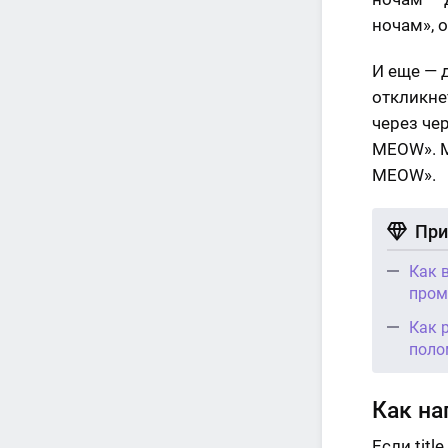
ночам», 
И еще — 
откликне
через чер
MEOW». М
MEOW».
При
Как 
пром
Как 
поло
Как на
Если titl