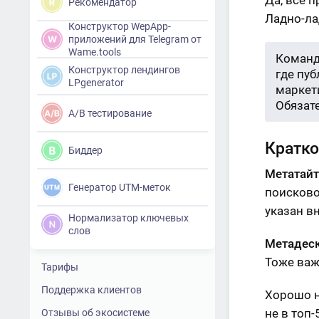
Да, все 
Рекомендатор
Ладно-лад
Конструктор WepApp-
приложений для Telegram от
Wame.tools
Команд
Конструктор лендингов
где пу
LPgenerator
маркети
Обязат
A/B тестирование
Кратко
Биддер
Метатай
Генератор UTM-меток
поисково
указан в
Нормализатор ключевых
слов
Метадес
Тоже важ
Тарифы
Поддержка клиентов
Хорошо н
не в топ
Отзывы об экосистеме