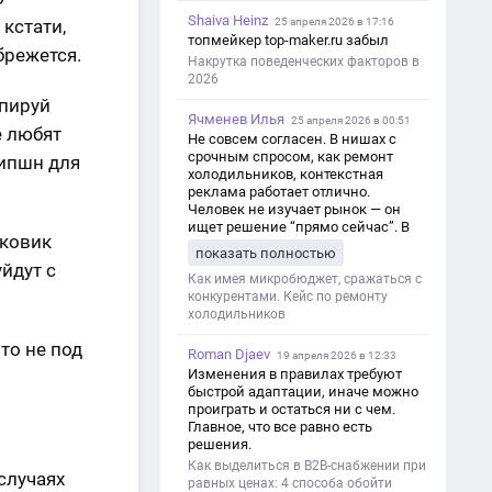
Shaiva Heinz
кстати,
25 апреля 2026 в 17:16
топмейкер top-maker.ru забыл
брежется.
Накрутка поведенческих факторов в
2026
опируй
Ячменев Илья
25 апреля 2026 в 00:51
е любят
Не совсем согласен. В нишах с
срочным спросом, как ремонт
рипшн для
холодильников, контекстная
реклама работает отлично.
Человек не изучает рынок — он
ищет решение “прямо сейчас”. В
сковик
этот момент Яндекс Директ как раз
показать полностью
и ловит самый горячий трафик,
йдут с
тогда как SEO в таких задачах
Как имея микробюджет, сражаться с
просто не успевает.
конкурентами. Кейс по ремонту
холодильников
то не под
Roman Djaev
19 апреля 2026 в 12:33
Изменения в правилах требуют
быстрой адаптации, иначе можно
проиграть и остаться ни с чем.
Главное, что все равно есть
решения.
Как выделиться в B2B-снабжении при
случаях
равных ценах: 4 способа обойти