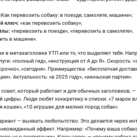
«Как перевозить собаку: в поезде, самолете, машине»;
й ключ:
«как перевозить собаку»;
йлы:
«перевозить в поезде», «перевозить в самолете»,
ить в машине».
и в метазаголовке УТП или то, что выделяет тебя. Нап
уги: «полный гид», «инструкция от А до Я». Скорость: «
срочно», «сегодня». Преимущества: «бесплатная доставк
ии». Актуальность: «в 2025 году», «июньская партия».
 совет, который работает и для обычных заголовков, —
й цифры. Люди любят конкретику и списки. «7 марок 
я кошек», «10 игрушек для мелких пород собак».
ариант — вызвать любопытство. Это делается через ин
 неожиданный эффект. Например: «Почему ваша собака
дело не в воспитании». Ключ здесь — «почему собака л