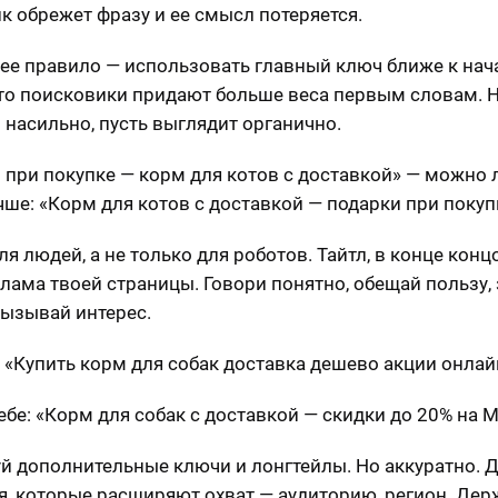
к обрежет фразу и ее смысл потеряется.
е правило — использовать главный ключ ближе к нача
то поисковики придают больше веса первым словам. Н
 насильно, пусть выглядит органично.
 при покупке — корм для котов с доставкой» — можно л
учше: «Корм для котов с доставкой — подарки при покуп
я людей, а не только для роботов. Тайтл, в конце концо
лама твоей страницы. Говори понятно, обещай пользу,
вызывай интерес.
: «Купить корм для собак доставка дешево акции онлай
ебе: «Корм для собак с доставкой — скидки до 20% на 
й дополнительные ключи и лонгтейлы. Но аккуратно. 
я, которые расширяют охват — аудиторию, регион. Дер