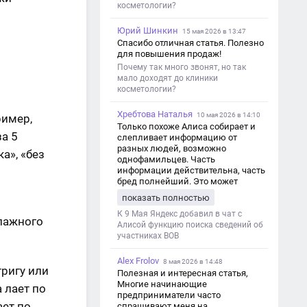
косметологии?
Юрий Шинкин
15 мая 2026 в 13:47
Спасибо отличная статья. Полезно
для повышения продаж!
Почему так много звонят, но так
мало доходят до клиники
косметологии?
Хребтова Наталья
10 мая 2026 в 14:10
ример,
Только похоже Алиса собирает и
за 5
слепливает информацию от
разных людей, возможно
а», «без
однофамильцев. Часть
информации действительна, часть
бред полнейший. Это может
привести к путанице и
показать полностью
дезинформации
К 9 Мая Яндекс добавил в чат с
влажного
Алисой функцию поиска сведений об
участниках ВОВ
Alex Frolov
8 мая 2026 в 14:48
тригу или
Полезная и интересная статья,
Многие начинающие
 лает по
предприниматели часто
ает по
спрашивают меня на