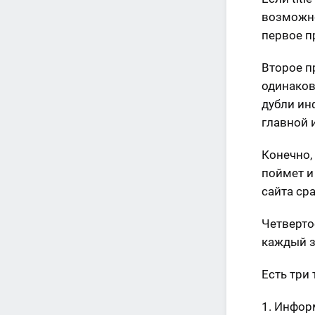
возможно
первое п
Второе п
одинаков
дубли ин
главной 
Конечно,
поймет и
сайта сра
Четверто
каждый з
Есть три
Информ