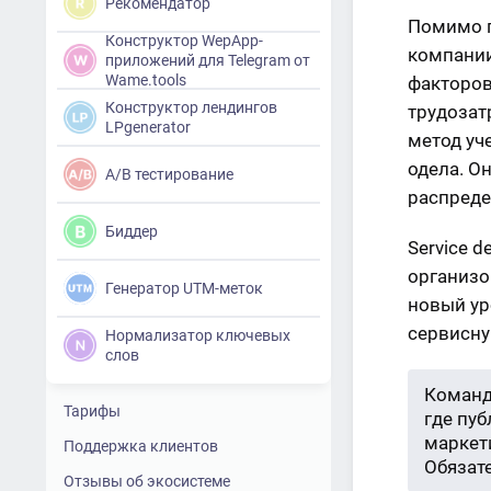
Рекомендатор
Помимо п
Конструктор WepApp-
компании
приложений для Telegram от
Wame.tools
факторов
Конструктор лендингов
трудозат
LPgenerator
метод уч
одела. О
A/B тестирование
распреде
Биддер
Service d
организо
Генератор UTM-меток
новый ур
сервисну
Нормализатор ключевых
слов
Команд
Тарифы
где пу
маркети
Поддержка клиентов
Обязат
Отзывы об экосистеме