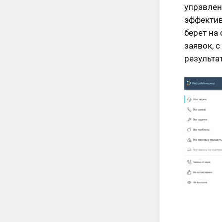
управлен
эффектив
берет на
заявок, 
результа