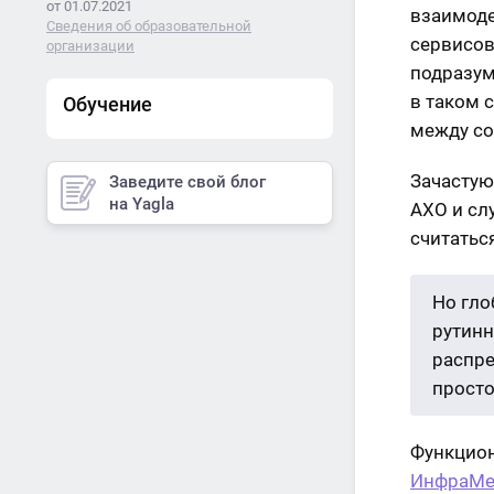
от 01.07.2021
взаимоде
Сведения об образовательной
сервисов
организации
подразум
в таком 
Обучение
между со
Зачастую
Заведите свой блог
на Yagla
АХО и сл
считатьс
Но гло
рутинн
распре
просто
Функцион
ИнфраМе