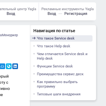
ательный центр Yagla
Рекламные инструменты Yagla
Вход
Вход
Регистрация
Навигация по статье
аМенеджер
Что такое Service desk
Что такое Help desk
Чем отличается Service desk и
Help desk
Функции Service desk
Преимущества сервис деск
торый
Как правильно выбрать
ту с
программу
тивно
Типовые шаги внедрения
ле