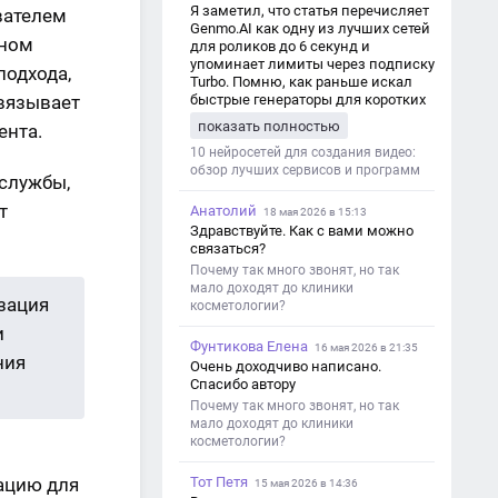
Я заметил, что статья перечисляет
вателем
Genmo.AI как одну из лучших сетей
ином
для роликов до 6 секунд и
упоминает лимиты через подписку
подхода,
Turbo. Помню, как раньше искал
связывает
быстрые генераторы для коротких
роликов — интересно увидеть
показать полностью
ента.
такой обзор именно с акцентом на
ограничения и подпись. Image V2
10 нейросетей для создания видео:
обзор лучших сервисов и программ
-службы,
т
Анатолий
18 мая 2026 в 15:13
Здравствуйте. Как с вами можно
связаться?
Почему так много звонят, но так
мало доходят до клиники
зация
косметологии?
и
Фунтикова Елена
16 мая 2026 в 21:35
ния
Очень доходчиво написано.
Спасибо автору
Почему так много звонят, но так
мало доходят до клиники
косметологии?
ацию для
Тот Петя
15 мая 2026 в 14:36