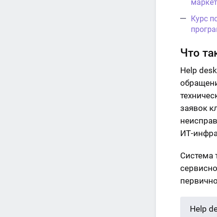
маркет
Курс п
програ
Что та
Help des
обращени
техничес
заявок к
неисправ
ИТ-инфра
Система 
сервисно
первично
Help d