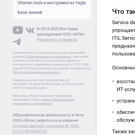
Vitamin.tools и инструментах Yagla
Что та
База знаний
Service 
© 2014-2025 Все права
упрощает
принадлежат ООО «ЯГЛА»
ITIL Ser
Реквизиты и правила
предназн
пользова
Оставляя свои контактные данные, вы принимаете
условия
Пользовательского соглашения
и даете своё
согласие на обработку персональных данных, в
соответствии с Федеральным законом от 27.07.2006
Основные
года №152-ФЗ, на условиях и для целей, определенных
Политикой конфиденциальности
.
Генеральный партнер: Zitron Services LLP
восста
OC434997, 85 Great Portland Street, 1st Floor, London
W1W 7LT, United Kingdom
ИТ-услу
Минцифры России включило програмное
устрани
обеспечение Yagla в
реестр отечественного
программного обеспечения
обеспе
Образовательная деятельность в Ягле
обслуж
(ООО «Ягла») ведется на основании
государственной лицензии № Л035-
Также за
01212-59/00203793