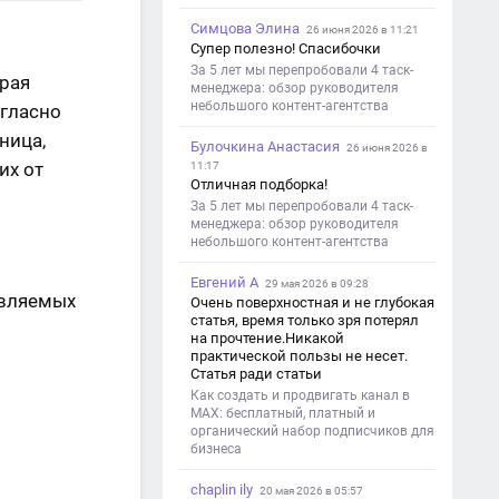
Симцова Элина
26 июня 2026 в 11:21
Супер полезно! Спасибочки
За 5 лет мы перепробовали 4 таск-
орая
менеджера: обзор руководителя
небольшого контент-агентства
огласно
ница,
Булочкина Анастасия
26 июня 2026 в
их от
11:17
Отличная подборка!
За 5 лет мы перепробовали 4 таск-
менеджера: обзор руководителя
небольшого контент-агентства
Евгений А
29 мая 2026 в 09:28
авляемых
Очень поверхностная и не глубокая
статья, время только зря потерял
на прочтение.Никакой
практической пользы не несет.
Статья ради статьи
Как создать и продвигать канал в
MAX: бесплатный, платный и
органический набор подписчиков для
бизнеса
chaplin ily
20 мая 2026 в 05:57