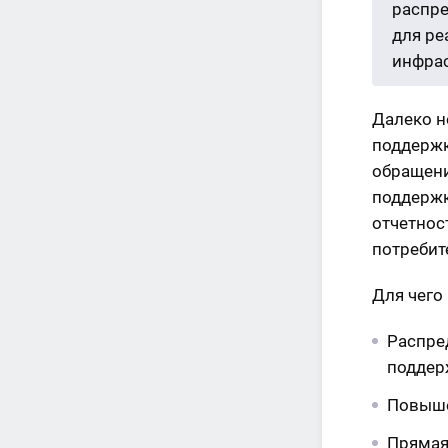
распре
для ре
инфрас
Далеко н
поддержк
обращени
поддержк
отчетнос
потребит
Для чего 
Распре
поддерж
Повыше
Прямая