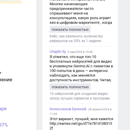
Многие начинающие
предприниматели часто
спрашивают меня на
консультациях, какую роль играет
seo в цифровом маркетинге , когда
мы только знакомимся и
показать полностью
обсуждаем их проект:
https://aseotop.com/kakuyu-rol-igraet-
Кейс: как увеличить количество
seo-v-czifrovom-marketinge/
рефералов на 30% за 1 неделю
chaplin ily
6 мая 2026 в 10:40
Я отметил, что ище топ-10
бесплатных нейросетей для видео
и упомянули Genmo.AI с лимитом в
100 попыток в день — интересно
ь
наблюдать, как меняется
ление
доступность инструментов. Читая,
вспомнил прошлые эксперименты
показать полностью
с короткими клипами в телеграм-
каналах YAGLA и Kokoc Group. Flux 2
10 нейросетей для создания видео:
обзор лучших сервисов и программ
аря
Колесников Евгений
28 апреля 2026 в
11:09
Этот вариант, лучший, мне кажется
http://earnex.net/go/d77e7814108315
 97%
2f