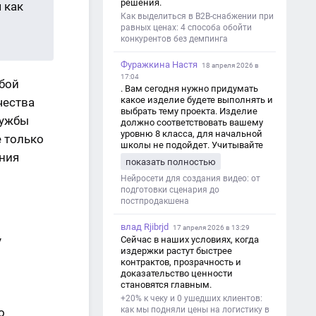
решения.
 как
Как выделиться в B2B-снабжении при
равных ценах: 4 способа обойти
конкурентов без демпинга
Фуражкина Настя
18 апреля 2026 в
17:04
жбой
. Вам сегодня нужно придумать
какое изделие будете выполнять и
чества
выбрать тему проекта. Изделие
лужбы
должно соответствовать вашему
уровню 8 класса, для начальной
е только
школы не подойдет. Учитывайте
ания
это. Оценка будет зависеть от
показать полностью
уровня работы. Структура проекта 1.
Титульный лист - Название школы.
Нейросети для создания видео: от
- Тип работы: «Проектная работа». -
подготовки сценария до
Тема проекта. - Кто выполнил:
постпродакшена
ФИО, класс. - Кто проверил: ФИО,
должность учителя. - Город, год. 2.
влад Rjibrjd
17 апреля 2026 в 13:29
Введение - Актуальность темы
у
Сейчас в наших условиях, когда
(почему это важно). - Цель и
издержки растут быстрее
задачи проекта. - Объект и предмет
контрактов, прозрачность и
исследования. - Методы работы. 3.
доказательство ценности
Основная часть - Теоретическая
становятся главным.
глава: что известно по теме,
+20% к чеку и 0 ушедших клиентов:
основные понятия. - Практическая
как мы подняли цены на логистику в
о
глава: что сделано (исследование,