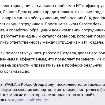
редотвращения актуальных проблем в ИТ-инфраструк
, Сервис Деск призван предотвращать их за счет ряда
: современного обслуживания, соблюдения SLA, распр
рат серди сотрудников. Простым языком Service desk —
ета и обработки обращений всей компании сотрудника
н работает как единый каталог сервисов, который помо
лить ответственность между сотрудниками ИТ-отдела.
esk помогает улучшить работу ИТ-отдела, делает его бо
ванным и эффективным, что позволяет перевести ИТ-с
овень зрелости и превратить ее в профессиональную
ю организацию.
ы YAGLA и Kokoc Group ведут несколько телеграм-кана
бликуются мнения экспертов и авторские лонгриды о би
нге, многие из которых не попадают на этот сайт.
ельно
подписывайтесь тут