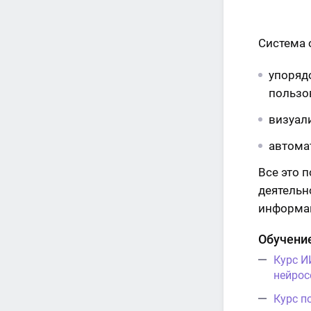
Система 
упоряд
пользо
визуали
автома
Все это 
деятельн
информа
Обучение
Курс И
нейрос
Курс п