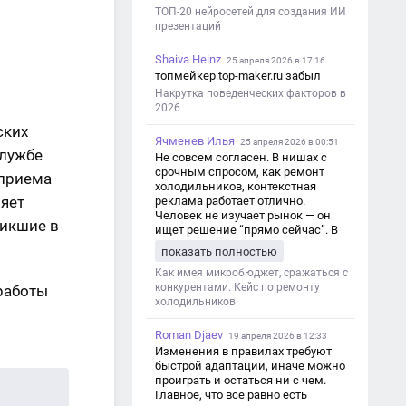
ТОП-20 нейросетей для создания ИИ
презентаций
Shaiva Heinz
25 апреля 2026 в 17:16
топмейкер top-maker.ru забыл
Накрутка поведенческих факторов в
2026
ских
Ячменев Илья
25 апреля 2026 в 00:51
службе
Не совсем согласен. В нишах с
срочным спросом, как ремонт
 приема
холодильников, контекстная
няет
реклама работает отлично.
Человек не изучает рынок — он
никшие в
ищет решение “прямо сейчас”. В
этот момент Яндекс Директ как раз
показать полностью
и ловит самый горячий трафик,
тогда как SEO в таких задачах
Как имея микробюджет, сражаться с
просто не успевает.
конкурентами. Кейс по ремонту
 работы
холодильников
Roman Djaev
19 апреля 2026 в 12:33
Изменения в правилах требуют
быстрой адаптации, иначе можно
проиграть и остаться ни с чем.
Главное, что все равно есть