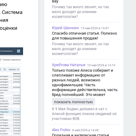
Вау
нию
Почему так много звонят, но так
. Система
мало доходят до клиники
косметологии?
ения
 оценки
Юрий Шинкин
15 мая 2026 в 13:47
Спасибо отличная статья. Полезно
для повышения продаж!
Почему так много звонят, но так
мало доходят до клиники
косметологии?
Хребтова Наталья
10 мая 2026 в 14:10
Только похоже Алиса собирает и
слепливает информацию от
разных людей, возможно
однофамильцев. Часть
информации действительна, часть
бред полнейший. Это может
привести к путанице и
показать полностью
дезинформации
К 9 Мая Яндекс добавил в чат с
Алисой функцию поиска сведений об
участниках ВОВ
Alex Frolov
8 мая 2026 в 14:48
Полезная и интересная статья,