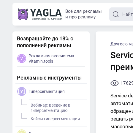
Всё для рекламы
и про рекламу
Возвращайте до 18% с
Другое о м
пополнений рекламы
Servi
Рекламная экосистема
Vitamin.tools
преи
Рекламные инструменты
1762
Гиперсегментация
Service 
автомати
Вебинар: введение в
гиперсегментацию
обращени
решать р
Кейсы гиперсегментации
массовы