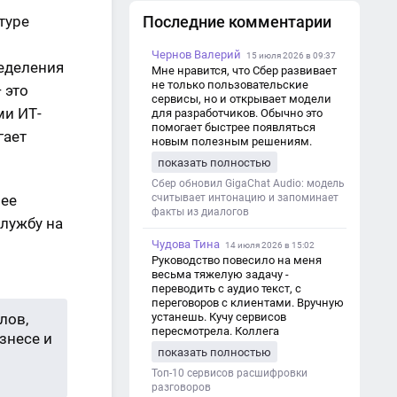
туре
Последние комментарии
Чернов Валерий
15 июля 2026 в 09:37
еделения
Мне нравится, что Сбер развивает
не только пользовательские
 это
сервисы, но и открывает модели
ми ИТ-
для разработчиков. Обычно это
помогает быстрее появляться
гает
новым полезным решениям.
показать полностью
Сбер обновил GigaChat Audio: модель
лее
считывает интонацию и запоминает
факты из диалогов
лужбу на
Чудова Тина
14 июля 2026 в 15:02
Руководство повесило на меня
весьма тяжелую задачу -
переводить с аудио текст, с
переговоров с клиентами. Вручную
лов,
устанешь. Кучу сервисов
пересмотрела. Коллега
знесе и
посоветовал Speech2Text. Весьма
показать полностью
хорошо переводит. Мало
редактировать по итогу. Советую.
Топ-10 сервисов расшифровки
разговоров