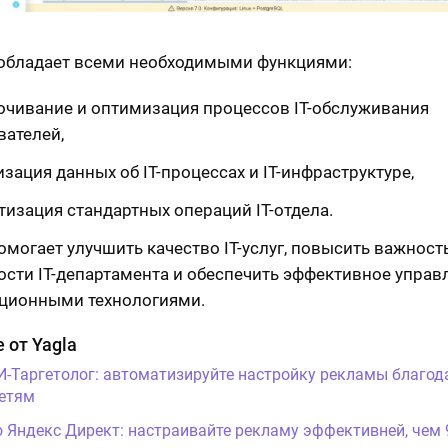
обладает всеми необходимыми функциями:
очивание и оптимизация процессов IT-обслуживания
вателей,
зация данных об IT-процессах и IT-инфраструктуре,
тизация стандартных операций IT-отдела.
помогает улучшить качество IT-услуг, повысить важност
ости IT-департамента и обеспечить эффективное управ
ционными технологиями.
 от Yagla
И-Таргетолог: автоматизируйте настройку рекламы благод
етям
о Яндекс Директ: настраивайте рекламу эффективней, чем