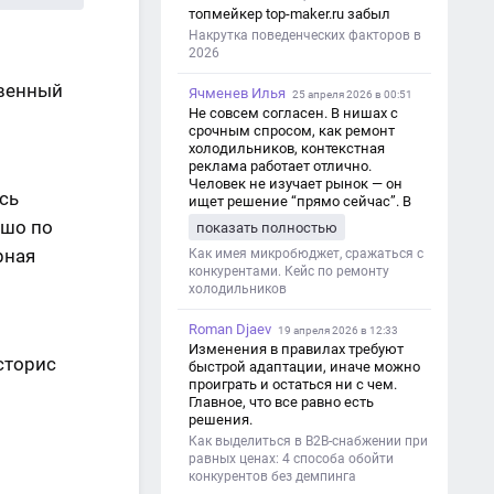
топмейкер top-maker.ru забыл
Накрутка поведенческих факторов в
2026
твенный
Ячменев Илья
25 апреля 2026 в 00:51
Не совсем согласен. В нишах с
срочным спросом, как ремонт
холодильников, контекстная
реклама работает отлично.
Человек не изучает рынок — он
сь
ищет решение “прямо сейчас”. В
этот момент Яндекс Директ как раз
ошо по
показать полностью
и ловит самый горячий трафик,
рная
тогда как SEO в таких задачах
Как имея микробюджет, сражаться с
просто не успевает.
конкурентами. Кейс по ремонту
холодильников
Roman Djaev
19 апреля 2026 в 12:33
Изменения в правилах требуют
 сторис
быстрой адаптации, иначе можно
проиграть и остаться ни с чем.
Главное, что все равно есть
решения.
Как выделиться в B2B-снабжении при
равных ценах: 4 способа обойти
конкурентов без демпинга