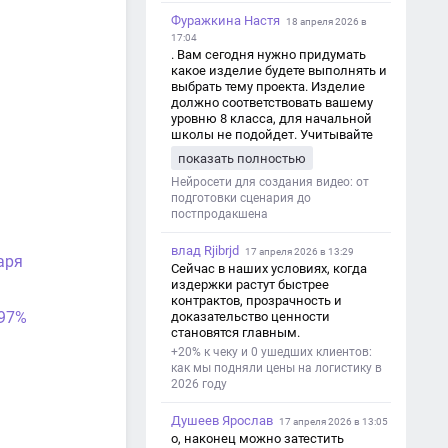
Фуражкина Настя
18 апреля 2026 в
17:04
. Вам сегодня нужно придумать
какое изделие будете выполнять и
выбрать тему проекта. Изделие
должно соответствовать вашему
уровню 8 класса, для начальной
школы не подойдет. Учитывайте
это. Оценка будет зависеть от
показать полностью
уровня работы. Структура проекта 1.
Титульный лист - Название школы.
Нейросети для создания видео: от
- Тип работы: «Проектная работа». -
подготовки сценария до
Тема проекта. - Кто выполнил:
постпродакшена
ФИО, класс. - Кто проверил: ФИО,
должность учителя. - Город, год. 2.
влад Rjibrjd
17 апреля 2026 в 13:29
аря
Введение - Актуальность темы
Сейчас в наших условиях, когда
(почему это важно). - Цель и
издержки растут быстрее
задачи проекта. - Объект и предмет
контрактов, прозрачность и
исследования. - Методы работы. 3.
 97%
доказательство ценности
Основная часть - Теоретическая
становятся главным.
глава: что известно по теме,
+20% к чеку и 0 ушедших клиентов:
основные понятия. - Практическая
как мы подняли цены на логистику в
глава: что сделано (исследование,
2026 году
опрос, создание изделия и т. д.). -
Анализ результатов. 4.
Душеев Ярослав
Заключение - Краткие выводы по
17 апреля 2026 в 13:05
проекту. - Достигнута ли цель. -
о, наконец можно затестить