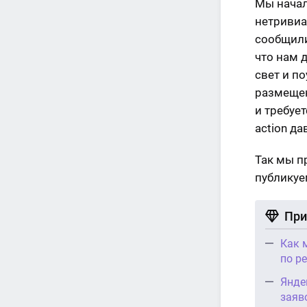
Мы начал
нетривиа
сообщили
что нам 
свет и п
размещен
и требует
action д
Так мы п
публикуе
При
Как 
по р
Янде
заяв