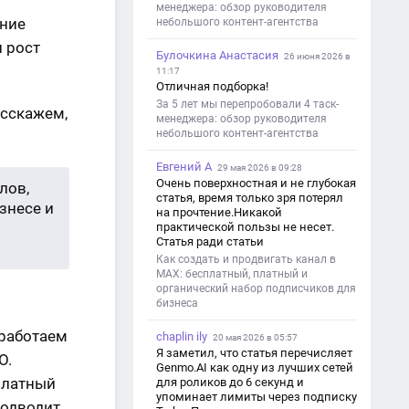
менеджера: обзор руководителя
ение
небольшого контент-агентства
и рост
Булочкина Анастасия
26 июня 2026 в
11:17
Отличная подборка!
За 5 лет мы перепробовали 4 таск-
асскажем,
менеджера: обзор руководителя
небольшого контент-агентства
Евгений А
29 мая 2026 в 09:28
Очень поверхностная и не глубокая
лов,
статья, время только зря потерял
знесе и
на прочтение.Никакой
практической пользы не несет.
Статья ради статьи
Как создать и продвигать канал в
MAX: бесплатный, платный и
органический набор подписчиков для
бизнеса
 работаем
chaplin ily
20 мая 2026 в 05:57
Я заметил, что статья перечисляет
O.
Genmo.AI как одну из лучших сетей
платный
для роликов до 6 секунд и
упоминает лимиты через подписку
подводит