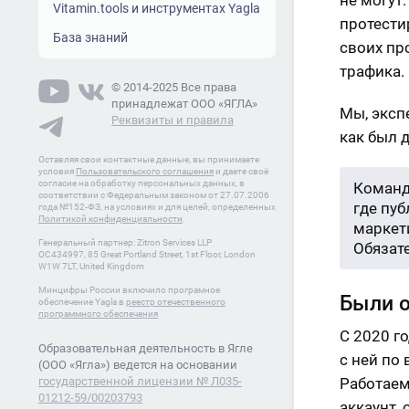
не могут
Vitamin.tools и инструментах Yagla
протести
База знаний
своих пр
трафика.
© 2014-2025 Все права
принадлежат ООО «ЯГЛА»
Мы, экс
Реквизиты и правила
как был 
Оставляя свои контактные данные, вы принимаете
условия
Пользовательского соглашения
и даете своё
согласие на обработку персональных данных, в
Команд
соответствии с Федеральным законом от 27.07.2006
где пу
года №152-ФЗ, на условиях и для целей, определенных
Политикой конфиденциальности
.
маркети
Генеральный партнер: Zitron Services LLP
Обязат
OC434997, 85 Great Portland Street, 1st Floor, London
W1W 7LT, United Kingdom
Минцифры России включило програмное
Были о
обеспечение Yagla в
реестр отечественного
программного обеспечения
С 2020 г
Образовательная деятельность в Ягле
с ней по
(ООО «Ягла») ведется на основании
государственной лицензии № Л035-
Работаем
01212-59/00203793
аккаунт,