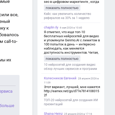
самые
seo в цифровом маркетинге , когда
мы только знакомимся и
показать полностью
обсуждаем их проект:
https://aseotop.com/kakuyu-rol-igraet-
Кейс: как увеличить количество
сили все,
seo-v-czifrovom-marketinge/
рефералов на 30% за 1 неделю
леный
chaplin ily
ку к
6 мая 2026 в 10:40
Я отметил, что ище топ-10
ебовалось
бесплатных нейросетей для видео
и упомянули Genmo.AI с лимитом в
 call-to-
100 попыток в день — интересно
наблюдать, как меняется
доступность инструментов. Читая,
вспомнил прошлые эксперименты
показать полностью
мы их
с короткими клипами в телеграм-
каналах YAGLA и Kokoc Group. Flux 2
10 нейросетей для создания видео:
обзор лучших сервисов и программ
Колесников Евгений
28 апреля 2026 в
11:09
Этот вариант, лучший, мне кажется
сервиса
http://earnex.net/go/d77e7814108315
2f
ТОП-20 нейросетей для создания ИИ
презентаций
 больше
Shaiva Heinz
25 апреля 2026 в 17:16