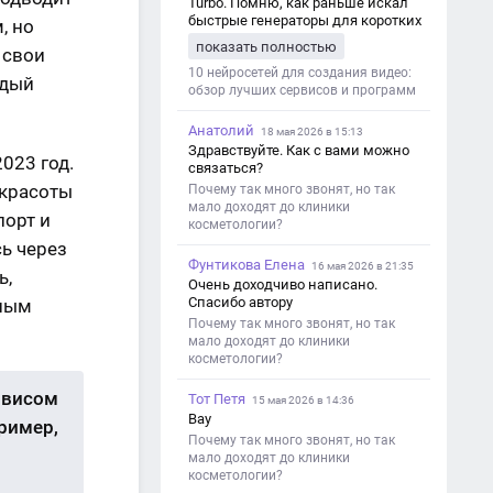
Turbo. Помню, как раньше искал
быстрые генераторы для коротких
, но
роликов — интересно увидеть
показать полностью
 свои
такой обзор именно с акцентом на
ограничения и подпись. Image V2
10 нейросетей для создания видео:
ждый
обзор лучших сервисов и программ
Анатолий
18 мая 2026 в 15:13
Здравствуйте. Как с вами можно
023 год.
связаться?
 красоты
Почему так много звонят, но так
мало доходят до клиники
порт и
косметологии?
ь через
Фунтикова Елена
16 мая 2026 в 21:35
ь,
Очень доходчиво написано.
Спасибо автору
ьным
Почему так много звонят, но так
мало доходят до клиники
косметологии?
рвисом
Тот Петя
15 мая 2026 в 14:36
Вау
ример,
Почему так много звонят, но так
мало доходят до клиники
косметологии?