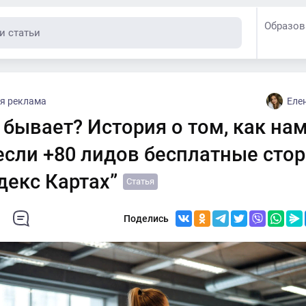
Образов
я реклама
Еле
 бывает? История о том, как на
если +80 лидов бесплатные сто
декс Картах”
Статья
Поделись