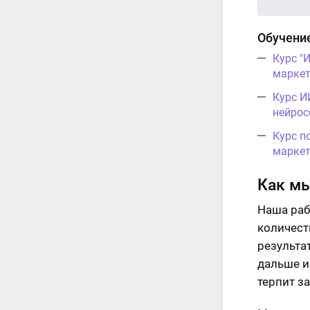
Обучение
Курс "
маркет
Курс И
нейрос
Курс п
маркет
Как м
Наша раб
количест
результа
дальше и
терпит з