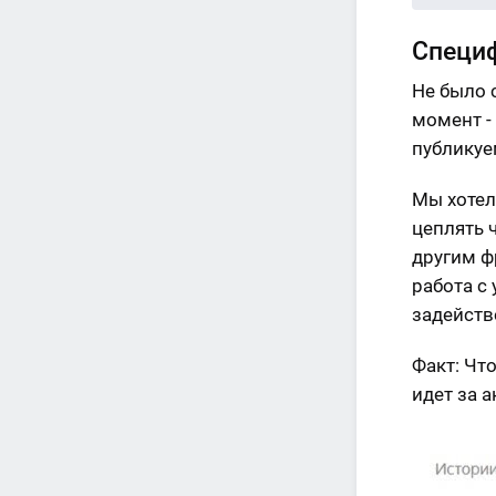
Специф
Не было 
момент -
публикуе
Мы хотел
цеплять 
другим ф
работа с
задейств
Факт: Чт
идет за 