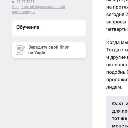
от 01.07.2021
на протя
Сведения об образовательной
организации
сегодня 
запросы 
Обучение
четверты
Когда мы
Заведите свой блог
Тогда ст
на Yagla
и другие
околоспо
подобный
проложит
лидам.
Факт: 
для пр
тот же
монети