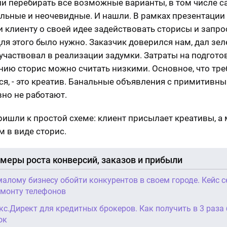
и перебирать все возможные варианты, в том числе 
льные и неочевидные. И нашли. В рамках презентации
 клиенту о своей идее задействовать сторисы и запро
для этого было нужно. Заказчик доверился нам, дал зе
оучаствовал в реализации задумки. Затраты на подготов
ию сторис можно считать низкими. Основное, что тр
ся, - это креатив. Банальные объявления с примитивным
авно не работают.
ришли к простой схеме: клиент присылает креативы, а 
м в виде сторис.
меры роста конверсий, заказов и прибыли
малому бизнесу обойти конкурентов в своем городе. Кейс 
емонту телефонов
кс.Директ для кредитных брокеров. Как получить в 3 раза
ок