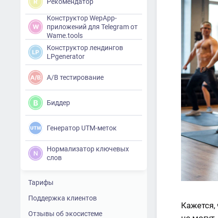
Рекомендатор
Конструктор WepApp-
приложений для Telegram от
Wame.tools
Конструктор лендингов
LPgenerator
A/B тестирование
Биддер
Генератор UTM-меток
Нормализатор ключевых
слов
Тарифы
Поддержка клиентов
Кажется,
Отзывы об экосистеме