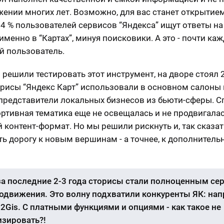
жении многих лет. Возможно, для вас станет открытием
24 % пользователей сервисов “Яндекса” ищут ответы на
именно в “Картах”, минуя поисковики. А это - почти ка
й пользователь.
 решили тестировать этот инструмент, на дворе стоял 2
орисы “Яндекс Карт” использовали в основном салоны
 представители локальных бизнесов из бьюти-сферы. С
ртивная тематика еще не освещалась и не продвигалас
 контент-формат. Но мы решили рискнуть и, так сказат
ь дорогу к новым вершинам - а точнее, к дополнител
за последние 2-3 года сторисы стали полноценным се
одвижения. Это волну подхватили конкуренты ЯК: нап
 2Gis. С платными функциями и опциями - как такое не
зировать?!