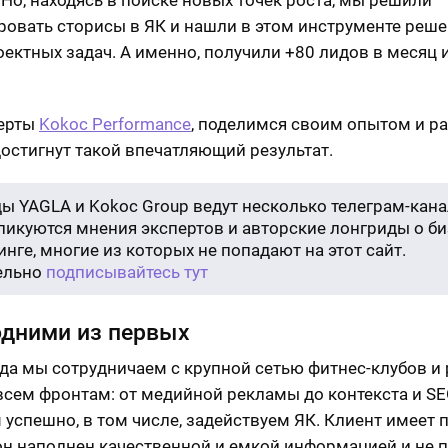
. Но, находясь в поиске новых точек роста, мы решили
ровать сторисы в ЯК и нашли в этом инструменте реш
оектных задач. А именно, получили +80 лидов в месяц 
перты
Kokoc Performance
, поделимся своим опытом и р
достигнут такой впечатляющий результат.
ы YAGLA и Kokoc Group ведут несколько телеграм-кана
бликуются мнения экспертов и авторские лонгриды о би
нге, многие из которых не попадают на этот сайт.
ельно
подписывайтесь тут
дними из первых
ода мы сотрудничаем с крупной сетью фитнес-клубов и
 всем фронтам: от медийной рекламы до контекста и SE
 успешно, в том числе, задействуем ЯК. Клиент имеет 
 он наполнен качественной и емкой информацией и не 