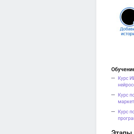
Обучени
Курс И
нейрос
Курс п
маркет
Курс п
програ
Этапы 