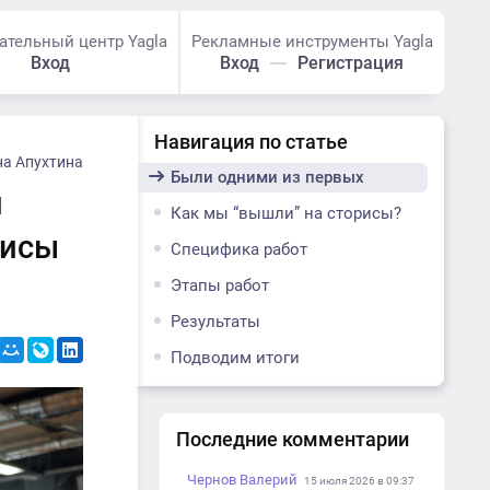
ательный центр Yagla
Рекламные инструменты Yagla
Вход
Вход
Регистрация
Навигация по статье
на Апухтина
Были одними из первых
м
Как мы “вышли” на сторисы?
рисы
Специфика работ
Этапы работ
Результаты
Подводим итоги
Последние комментарии
Чернов Валерий
15 июля 2026 в 09:37