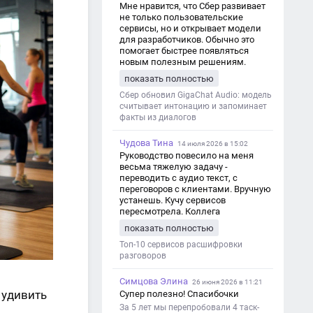
Мне нравится, что Сбер развивает
не только пользовательские
сервисы, но и открывает модели
для разработчиков. Обычно это
помогает быстрее появляться
новым полезным решениям.
показать полностью
Сбер обновил GigaChat Audio: модель
считывает интонацию и запоминает
факты из диалогов
Чудова Тина
14 июля 2026 в 15:02
Руководство повесило на меня
весьма тяжелую задачу -
переводить с аудио текст, с
переговоров с клиентами. Вручную
устанешь. Кучу сервисов
пересмотрела. Коллега
посоветовал Speech2Text. Весьма
показать полностью
хорошо переводит. Мало
редактировать по итогу. Советую.
Топ-10 сервисов расшифровки
разговоров
Симцова Элина
26 июня 2026 в 11:21
 удивить
Супер полезно! Спасибочки
За 5 лет мы перепробовали 4 таск-