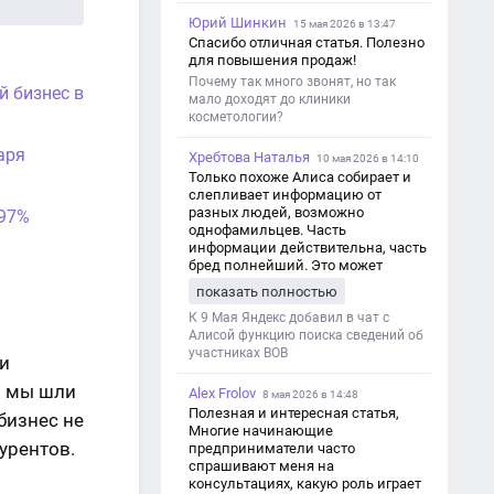
Юрий Шинкин
15 мая 2026 в 13:47
Спасибо отличная статья. Полезно
для повышения продаж!
Почему так много звонят, но так
й бизнес в
мало доходят до клиники
косметологии?
аря
Хребтова Наталья
10 мая 2026 в 14:10
Только похоже Алиса собирает и
слепливает информацию от
разных людей, возможно
 97%
однофамильцев. Часть
информации действительна, часть
бред полнейший. Это может
привести к путанице и
показать полностью
дезинформации
К 9 Мая Яндекс добавил в чат с
Алисой функцию поиска сведений об
участниках ВОВ
ли
о мы шли
Alex Frolov
8 мая 2026 в 14:48
Полезная и интересная статья,
бизнес не
Многие начинающие
курентов.
предприниматели часто
спрашивают меня на
консультациях, какую роль играет