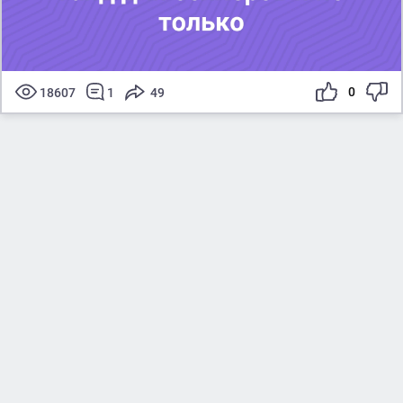
0
18607
1
49