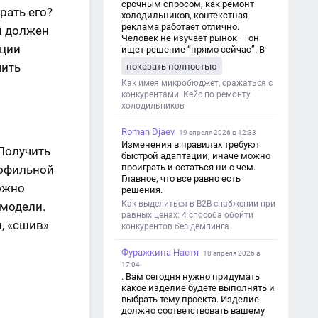
срочным спросом, как ремонт
рать его?
холодильников, контекстная
реклама работает отлично.
й должен
Человек не изучает рынок — он
ации
ищет решение “прямо сейчас”. В
этот момент Яндекс Директ как раз
чить
показать полностью
и ловит самый горячий трафик,
тогда как SEO в таких задачах
Как имея микробюджет, сражаться с
просто не успевает.
конкурентами. Кейс по ремонту
холодильников
Roman Djaev
19 апреля 2026 в 12:33
Изменения в правилах требуют
 Получить
быстрой адаптации, иначе можно
проиграть и остаться ни с чем.
рофильной
Главное, что все равно есть
можно
решения.
Как выделиться в B2B-снабжении при
модели.
равных ценах: 4 способа обойти
, «сшив»
конкурентов без демпинга
Фуражкина Настя
18 апреля 2026 в
17:04
. Вам сегодня нужно придумать
какое изделие будете выполнять и
выбрать тему проекта. Изделие
должно соответствовать вашему