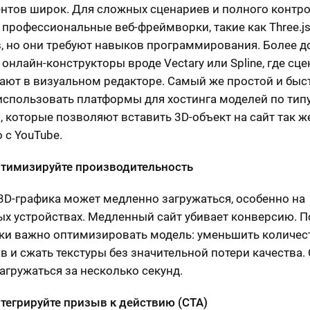
нтов широк. Для сложных сценариев и полного контр
 профессиональные веб-фреймворки, такие как Three.j
js, но они требуют навыков программирования. Более 
 онлайн-конструкторы вроде Vectary или Spline, где сц
ают в визуальном редакторе. Самый же простой и бы
 использовать платформы для хостинга моделей по тип
, которые позволяют вставить 3D-объект на сайт так же
 с YouTube.
птимизируйте производительность
3D-графика может медленно загружаться, особенно на
х устройствах. Медленный сайт убивает конверсию. П
ки важно оптимизировать модель: уменьшить количес
в и сжать текстуры без значительной потери качества.
агружаться за несколько секунд.
нтегрируйте призыв к действию (CTA)