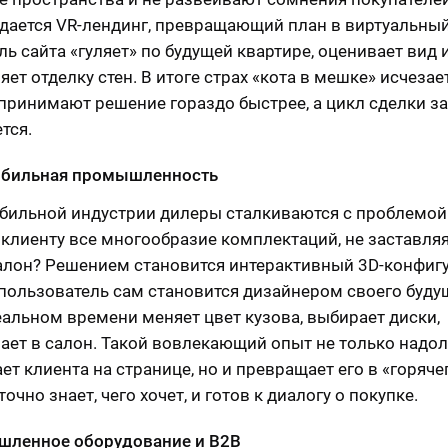
здается VR-лендинг, превращающий план в виртуальный
ль сайта «гуляет» по будущей квартире, оценивает вид 
ет отделку стен. В итоге страх «кота в мешке» исчезает
принимают решение гораздо быстрее, а цикл сделки з
тся.
бильная промышленность
бильной индустрии дилеры сталкиваются с проблемой:
 клиенту все многообразие комплектаций, не заставляя
салон? Решением становится интерактивный 3D-конфигу
 пользователь сам становится дизайнером своего буду
реальном времени меняет цвет кузова, выбирает диски,
ает в салон. Такой вовлекающий опыт не только надол
т клиента на странице, но и превращает его в «горячег
очно знает, чего хочет, и готов к диалогу о покупке.
ленное оборудование и B2B