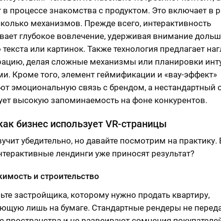
т в процессе знакомства с продуктом. Это включает в 
сколько механизмов. Прежде всего, интерактивность
вает глубокое вовлечение, удерживая внимание дольш
 текста или картинок. Также технология предлагает на
ацию, делая сложные механизмы или планировки инт
и. Кроме того, элемент геймификации и «вау-эффект»
т эмоциональную связь с брендом, а нестандартный 
ует высокую запоминаемость на фоне конкурентов.
как бизнес использует VR-страницы
вучит убедительно, но давайте посмотрим на практику. 
нтерактивные лендинги уже приносят результат?
имость и строительство
ьте застройщика, которому нужно продать квартиру,
ющую лишь на бумаге. Стандартные рендеры не перед
 пространства и не развеивают сомнения покупателей