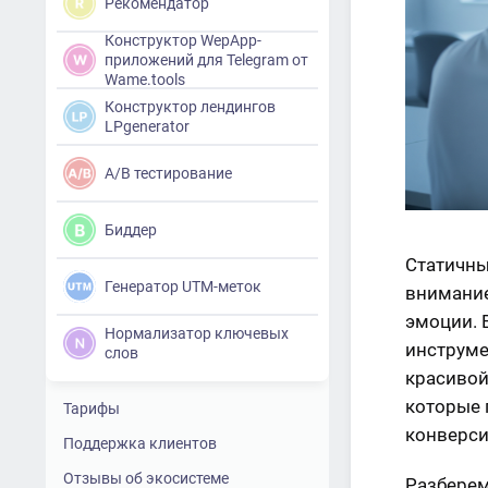
Рекомендатор
Конструктор WepApp-
приложений для Telegram от
Wame.tools
Конструктор лендингов
LPgenerator
A/B тестирование
Биддер
Статичны
Генератор UTM-меток
внимание
эмоции. 
Нормализатор ключевых
инструме
слов
красивой
которые 
Тарифы
конверси
Поддержка клиентов
Отзывы об экосистеме
Разберем