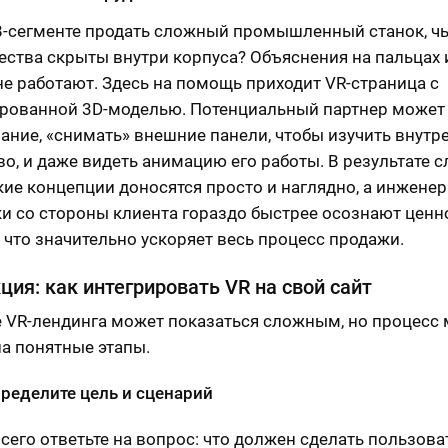
B-сегменте продать сложный промышленный станок, ч
ства скрыты внутри корпуса? Объяснения на пальцах 
не работают. Здесь на помощь приходит VR-страница с
рованной 3D-моделью. Потенциальный партнер может
ание, «снимать» внешние панели, чтобы изучить внутр
во, и даже видеть анимацию его работы. В результате 
кие концепции доносятся просто и наглядно, а инженер
и со стороны клиента гораздо быстрее осознают ценн
, что значительно ускоряет весь процесс продажи.
ция: как интегрировать VR на свой сайт
 VR-лендинга может показаться сложным, но процесс
на понятные этапы.
пределите цель и сценарий
сего ответьте на вопрос: что должен сделать пользова