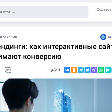
Образов
я реклама
АО
ендинги: как интерактивные са
имают конверсию
1