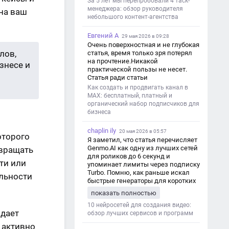
За 5 лет мы перепробовали 4 таск-
менеджера: обзор руководителя
на ваш
небольшого контент-агентства
Евгений А
29 мая 2026 в 09:28
Очень поверхностная и не глубокая
лов,
статья, время только зря потерял
на прочтение.Никакой
знесе и
практической пользы не несет.
Статья ради статьи
Как создать и продвигать канал в
MAX: бесплатный, платный и
органический набор подписчиков для
бизнеса
chaplin ily
20 мая 2026 в 05:57
оторого
Я заметил, что статья перечисляет
Genmo.AI как одну из лучших сетей
 вращать
для роликов до 6 секунд и
ти или
упоминает лимиты через подписку
Turbo. Помню, как раньше искал
льности
быстрые генераторы для коротких
роликов — интересно увидеть
показать полностью
такой обзор именно с акцентом на
ограничения и подпись. Image V2
10 нейросетей для создания видео:
здает
обзор лучших сервисов и программ
а активно