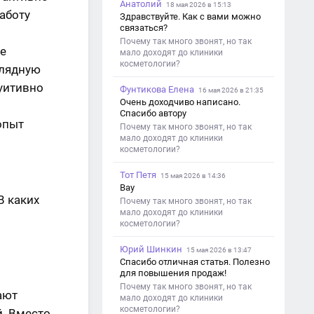
Анатолий
18 мая 2026 в 15:13
работу
Здравствуйте. Как с вами можно
связаться?
Почему так много звонят, но так
е
мало доходят до клиники
косметологии?
глядную
уитивно
Фунтикова Елена
16 мая 2026 в 21:35
Очень доходчиво написано.
Спасибо автору
опыт
Почему так много звонят, но так
мало доходят до клиники
косметологии?
Тот Петя
15 мая 2026 в 14:36
Вау
В каких
Почему так много звонят, но так
мало доходят до клиники
косметологии?
Юрий Шинкин
15 мая 2026 в 13:47
Спасибо отличная статья. Полезно
для повышения продаж!
Почему так много звонят, но так
ают
мало доходят до клиники
косметологии?
. Вместо