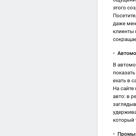
этого со
Посетите
даже меня
клиенты 
сокращае
Автомо
В автомо
показать
ехать в 
На сайте
авто: в 
заглядыв
удерживае
который т
Промыш