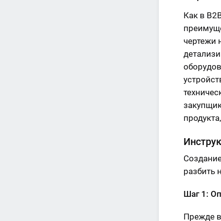
Как в B2
преимуще
чертежи 
детализи
оборудов
устройст
техничес
закупщик
продукта
Инструк
Создание
разбить 
Шаг 1: О
Прежде в