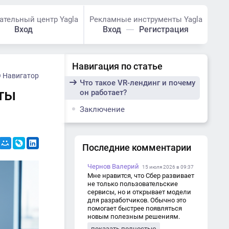
ательный центр Yagla
Рекламные инструменты Yagla
Вход
Вход
Регистрация
Навигация по статье
 Навигатор
Что такое VR-лендинг и почему
йты
он работает?
Заключение
Последние комментарии
Чернов Валерий
15 июля 2026 в 09:37
Мне нравится, что Сбер развивает
не только пользовательские
сервисы, но и открывает модели
для разработчиков. Обычно это
помогает быстрее появляться
новым полезным решениям.
показать полностью