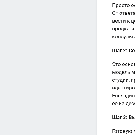
Просто о
От ответ
вести к 
продукта
консульт
Шаг 2: С
Это осно
модель м
студии, 
адаптиро
Еще один
ее из де
Шаг 3: В
Готовую 