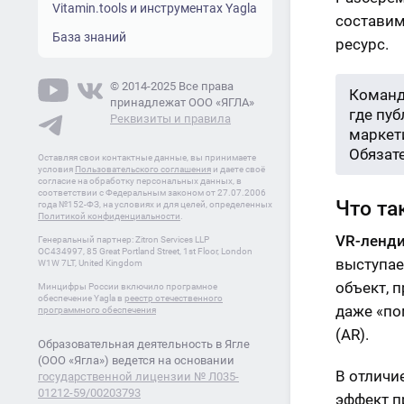
Vitamin.tools и инструментах Yagla
составим
База знаний
ресурс.
© 2014-2025 Все права
Команд
принадлежат ООО «ЯГЛА»
где пу
Реквизиты и правила
маркети
Обязат
Оставляя свои контактные данные, вы принимаете
условия
Пользовательского соглашения
и даете своё
согласие на обработку персональных данных, в
соответствии с Федеральным законом от 27.07.2006
Что та
года №152-ФЗ, на условиях и для целей, определенных
Политикой конфиденциальности
.
VR-ленд
Генеральный партнер: Zitron Services LLP
OC434997, 85 Great Portland Street, 1st Floor, London
выступае
W1W 7LT, United Kingdom
объект, 
Минцифры России включило програмное
обеспечение Yagla в
реестр отечественного
даже «по
программного обеспечения
(AR).
Образовательная деятельность в Ягле
(ООО «Ягла») ведется на основании
В отличи
государственной лицензии № Л035-
01212-59/00203793
эффект п