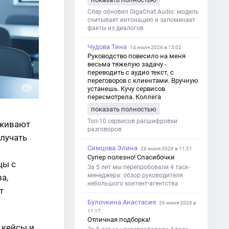
Сбер обновил GigaChat Audio: модель
считывает интонацию и запоминает
факты из диалогов
Чудова Тина
14 июля 2026 в 15:02
Руководство повесило на меня
весьма тяжелую задачу -
переводить с аудио текст, с
переговоров с клиентами. Вручную
устанешь. Кучу сервисов
пересмотрела. Коллега
посоветовал Speech2Text. Весьма
показать полностью
хорошо переводит. Мало
редактировать по итогу. Советую.
Топ-10 сервисов расшифровки
рживают
разговоров
олучать
Симцова Элина
26 июня 2026 в 11:21
Супер полезно! Спасибочки
цы с
За 5 лет мы перепробовали 4 таск-
менеджера: обзор руководителя
а,
небольшого контент-агентства
т
Булочкина Анастасия
26 июня 2026 в
11:17
Отличная подборка!
 кейсы и