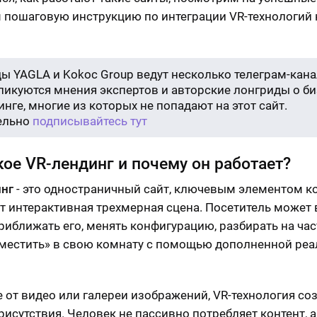
 пошаговую инструкцию по интеграции VR-технологий 
ы YAGLA и Kokoc Group ведут несколько телеграм-кана
бликуются мнения экспертов и авторские лонгриды о би
нге, многие из которых не попадают на этот сайт.
ельно
подписывайтесь тут
кое VR-лендинг и почему он работает?
инг
- это одностраничный сайт, ключевым элементом к
т интерактивная трехмерная сцена. Посетитель может
приближать его, менять конфигурацию, разбирать на час
местить» в свою комнату с помощью дополненной реа
е от видео или галереи изображений, VR-технология со
рисутствия. Человек не пассивно потребляет контент, 