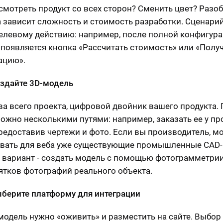
смотреть продукт со всех сторон? Сменить цвет? Разоб
а зависит сложность и стоимость разработки. Сценари
целевому действию: например, после полной конфигур
 появляется кнопка «Рассчитать стоимость» или «Полу
ацию».
оздайте 3D-модель
ва всего проекта, цифровой двойник вашего продукта.
ожно несколькими путями: например, заказать ее у п
предоставив чертежи и фото. Если вы производитель, 
вать для веба уже существующие промышленные CAD-
 вариант - создать модель с помощью фотограмметрии
сятков фотографий реального объекта.
ыберите платформу для интеграции
модель нужно «оживить» и разместить на сайте. Выбор