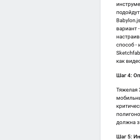
инструме
подойдут
Babylon.
вариант -
настраив
способ -
Sketchfab
как видео
Шаг 4: О
Тяжелая 
мобильны
критичес
полигоно
должна з
Шаг 5: И