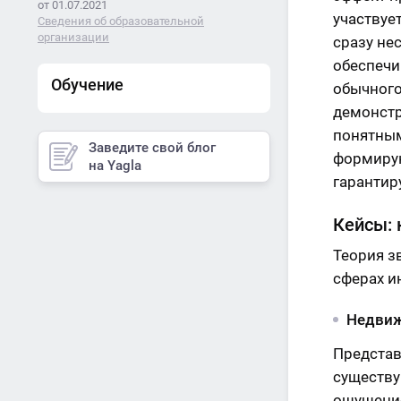
от 01.07.2021
участвуе
Сведения об образовательной
организации
сразу не
обеспечи
Обучение
обычного
демонстр
понятным
Заведите свой блог
формирую
на Yagla
гарантир
Кейсы: 
Теория з
сферах и
Недвиж
Представ
существу
ощущение