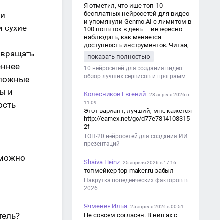
Я отметил, что ище топ-10
бесплатных нейросетей для видео
ьи
и упомянули Genmo.AI с лимитом в
и сухие
100 попыток в день — интересно
наблюдать, как меняется
доступность инструментов. Читая,
 вращать
вспомнил прошлые эксперименты
показать полностью
с короткими клипами в телеграм-
еннее
каналах YAGLA и Kokoc Group. Flux 2
10 нейросетей для создания видео:
обзор лучших сервисов и программ
сложные
ы и
Колесников Евгений
28 апреля 2026 в
11:09
ость
Этот вариант, лучший, мне кажется
http://earnex.net/go/d77e7814108315
2f
ТОП-20 нейросетей для создания ИИ
презентаций
 можно
Shaiva Heinz
25 апреля 2026 в 17:16
топмейкер top-maker.ru забыл
Накрутка поведенческих факторов в
2026
Ячменев Илья
25 апреля 2026 в 00:51
тель?
Не совсем согласен. В нишах с