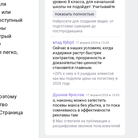
уровню 8 класса, для начальной
оля
школы не подойдет. Учитывайте
s или
это. Оценка будет зависеть от
показать полностью
уровня работы. Структура проекта 1.
доступный
Титульный лист - Название школы.
Нейросети для создания видео: от
- Тип работы: «Проектная работа». -
подготовки сценария до
ены
Тема проекта. - Кто выполнил:
постпродакшена
стрый
ФИО, класс. - Кто проверил: ФИО,
должность учителя. - Город, год. 2.
влад Rjibrjd
17 апреля 2026 в 13:29
у
Введение - Актуальность темы
Сейчас в наших условиях, когда
(почему это важно). - Цель и
 легко,
издержки растут быстрее
задачи проекта. - Объект и предмет
контрактов, прозрачность и
исследования. - Методы работы. 3.
доказательство ценности
Основная часть - Теоретическая
становятся главным.
глава: что известно по теме,
+20% к чеку и 0 ушедших клиентов:
основные понятия. - Практическая
как мы подняли цены на логистику в
глава: что сделано (исследование,
2026 году
опрос, создание изделия и т. д.). -
Анализ результатов. 4.
Душеев Ярослав
Заключение - Краткие выводы по
17 апреля 2026 в 13:05
оэтому
проекту. - Достигнута ли цель. -
о, наконец можно затестить
тво
Практическая значимость работы.
посевы макса без убытка, а то пока
5. Список литературы Перечень
сомневаюсь в эффективности
 Страница
использованных книг, статей,
рекламы там
сайтов. 6. Приложения (по
В Max ответили на публикации о
необходимости) Таблицы,
расшифровке звонков пользователей
фотографии, схемы, анкеты.