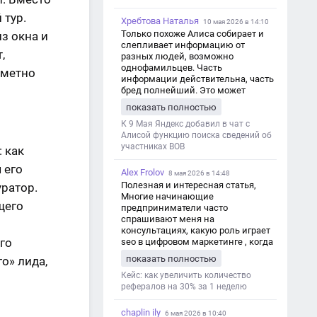
 тур.
Хребтова Наталья
10 мая 2026 в 14:10
Только похоже Алиса собирает и
из окна и
слепливает информацию от
,
разных людей, возможно
однофамильцев. Часть
аметно
информации действительна, часть
бред полнейший. Это может
привести к путанице и
показать полностью
дезинформации
К 9 Мая Яндекс добавил в чат с
Алисой функцию поиска сведений об
участниках ВОВ
 как
 его
Alex Frolov
8 мая 2026 в 14:48
Полезная и интересная статья,
ратор.
Многие начинающие
щего
предприниматели часто
спрашивают меня на
консультациях, какую роль играет
го
seo в цифровом маркетинге , когда
мы только знакомимся и
показать полностью
о» лида,
обсуждаем их проект:
https://aseotop.com/kakuyu-rol-igraet-
Кейс: как увеличить количество
seo-v-czifrovom-marketinge/
рефералов на 30% за 1 неделю
chaplin ily
6 мая 2026 в 10:40