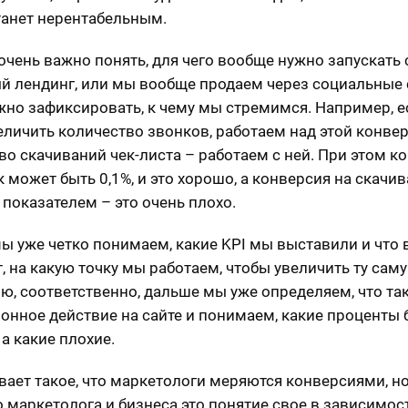
танет нерентабельным.
очень важно понять, для чего вообще нужно запускать 
й лендинг, или мы вообще продаем через социальные 
жно зафиксировать, к чему мы стремимся. Например, е
еличить количество звонков, работаем над этой конвер
во скачиваний чек-листа – работаем с ней. При этом к
 может быть 0,1%, и это хорошо, а конверсия на скачив
 показателем – это очень плохо.
мы уже четко понимаем, какие KPI мы выставили и что 
т, на какую точку мы работаем, чтобы увеличить ту сам
ю, соответственно, дальше мы уже определяем, что та
онное действие на сайте и понимаем, какие проценты 
 а какие плохие.
вает такое, что маркетологи меряются конверсиями, но
о маркетолога и бизнеса это понятие свое в зависимос