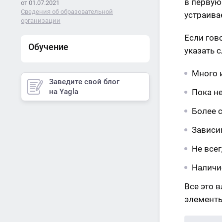
в первую 
от 01.07.2021
Сведения об образовательной
устраива
организации
Если гов
Обучение
указать 
Много 
Заведите свой блог
Пока не
на Yagla
Более 
Зависи
Не всег
Наличи
Все это 
элементы