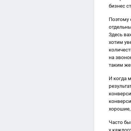
бизнес с
Поэтому 
отдельны
Здесь ва
хотим ув
количест
на звонок
таким же
И когда 
результа
конверси
конверси
хорошие,
Часто бы
у каждог