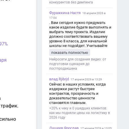
конкурентов без демпинга
Фуражкина Настя
18 апреля 2026 в
17:04
. Вам сегодня нужно придумать
какое изделие будете выполнять и
выбрать тему проекта. Изделие
должно соответствовать вашему
уровню 8 класса, для начальной
 97%
школы не подойдет. Учитывайте
это. Оценка будет зависеть от
показать полностью
уровня работы. Структура проекта 1.
аря
Титульный лист - Название школы.
Нейросети для создания видео: от
- Тип работы: «Проектная работа». -
подготовки сценария до
Тема проекта. - Кто выполнил:
постпродакшена
ФИО, класс. - Кто проверил: ФИО,
должность учителя. - Город, год. 2.
влад Rjibrjd
17 апреля 2026 в 13:29
Введение - Актуальность темы
Сейчас в наших условиях, когда
(почему это важно). - Цель и
издержки растут быстрее
задачи проекта. - Объект и предмет
контрактов, прозрачность и
исследования. - Методы работы. 3.
в
доказательство ценности
Основная часть - Теоретическая
становятся главным.
 трафик.
глава: что известно по теме,
+20% к чеку и 0 ушедших клиентов:
основные понятия. - Практическая
как мы подняли цены на логистику в
глава: что сделано (исследование,
2026 году
 сильно
опрос, создание изделия и т. д.). -
Анализ результатов. 4.
Душеев Ярослав
Заключение - Краткие выводы по
17 апреля 2026 в 13:05