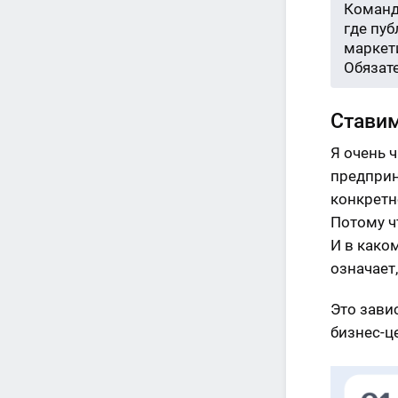
Команд
где пу
маркети
Обязат
Ставим
Я очень 
предприн
конкретн
Потому ч
И в каком
означает
Это завис
бизнес-ц