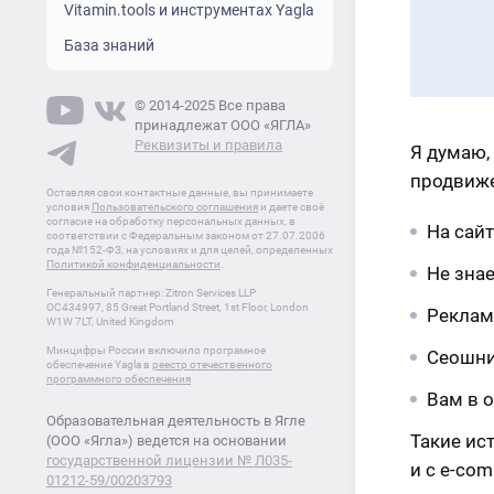
Vitamin.tools и инструментах Yagla
База знаний
© 2014-2025 Все права
принадлежат ООО «ЯГЛА»
Реквизиты и правила
Я думаю, 
продвиже
Оставляя свои контактные данные, вы принимаете
условия
Пользовательского соглашения
и даете своё
согласие на обработку персональных данных, в
На сайт
соответствии с Федеральным законом от 27.07.2006
года №152-ФЗ, на условиях и для целей, определенных
Политикой конфиденциальности
.
Не знае
Генеральный партнер: Zitron Services LLP
OC434997, 85 Great Portland Street, 1st Floor, London
Реклам
W1W 7LT, United Kingdom
Минцифры России включило програмное
Сеошник
обеспечение Yagla в
реестр отечественного
программного обеспечения
Вам в 
Образовательная деятельность в Ягле
Такие ис
(ООО «Ягла») ведется на основании
государственной лицензии № Л035-
и с e-com
01212-59/00203793