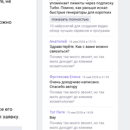
е, не
упоминает лимиты через подписку
Turbo. Помню, как раньше искал
быстрые генераторы для коротких
роликов — интересно увидеть
показать полностью
можно
такой обзор именно с акцентом на
ограничения и подпись. Image V2
10 нейросетей для создания видео:
обзор лучших сервисов и программ
Анатолий
18 мая 2026 в 15:13
Здравствуйте. Как с вами можно
связаться?
Почему так много звонят, но так
мало доходят до клиники
косметологии?
Фунтикова Елена
16 мая 2026 в 21:35
Очень доходчиво написано.
Спасибо автору
Почему так много звонят, но так
мало доходят до клиники
косметологии?
се его
Тот Петя
15 мая 2026 в 14:36
л заявку.
Вау
Почему так много звонят, но так
мало доходят до клиники