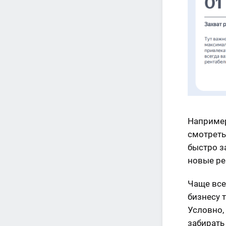
Например
смотреть
быстро з
новые ре
Чаще все
бизнесу 
Условно, 
забирать 