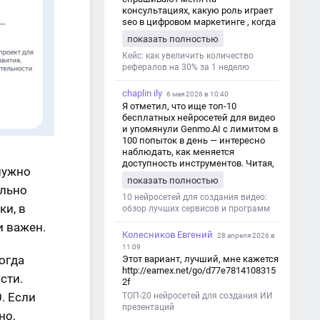
консультациях, какую роль играет
seo в цифровом маркетинге , когда
мы только знакомимся и
показать полностью
обсуждаем их проект:
https://aseotop.com/kakuyu-rol-igraet-
Кейс: как увеличить количество
seo-v-czifrovom-marketinge/
рефералов на 30% за 1 неделю
chaplin ily
6 мая 2026 в 10:40
Я отметил, что ище топ-10
бесплатных нейросетей для видео
и упомянули Genmo.AI с лимитом в
100 попыток в день — интересно
наблюдать, как меняется
доступность инструментов. Читая,
 нужно
вспомнил прошлые эксперименты
показать полностью
с короткими клипами в телеграм-
ально
каналах YAGLA и Kokoc Group. Flux 2
10 нейросетей для создания видео:
ки, в
обзор лучших сервисов и программ
и важен.
Колесников Евгений
28 апреля 2026 в
11:09
когда
Этот вариант, лучший, мне кажется
http://earnex.net/go/d77e7814108315
сти.
2f
. Если
ТОП-20 нейросетей для создания ИИ
презентаций
но,