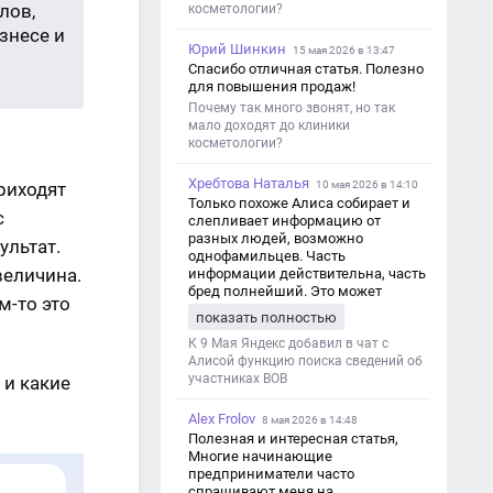
лов,
косметологии?
знесе и
Юрий Шинкин
15 мая 2026 в 13:47
Спасибо отличная статья. Полезно
для повышения продаж!
Почему так много звонят, но так
мало доходят до клиники
косметологии?
Хребтова Наталья
приходят
10 мая 2026 в 14:10
Только похоже Алиса собирает и
с
слепливает информацию от
разных людей, возможно
ультат.
однофамильцев. Часть
величина.
информации действительна, часть
бред полнейший. Это может
м-то это
привести к путанице и
показать полностью
дезинформации
К 9 Мая Яндекс добавил в чат с
Алисой функцию поиска сведений об
участниках ВОВ
 и какие
Alex Frolov
8 мая 2026 в 14:48
Полезная и интересная статья,
Многие начинающие
предприниматели часто
спрашивают меня на