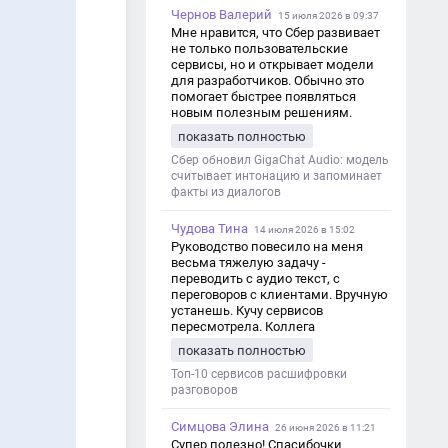
Чернов Валерий
15 июля 2026 в 09:37
Мне нравится, что Сбер развивает
не только пользовательские
сервисы, но и открывает модели
для разработчиков. Обычно это
помогает быстрее появляться
новым полезным решениям.
показать полностью
Сбер обновил GigaChat Audio: модель
считывает интонацию и запоминает
факты из диалогов
Чудова Тина
14 июля 2026 в 15:02
Руководство повесило на меня
весьма тяжелую задачу -
переводить с аудио текст, с
переговоров с клиентами. Вручную
устанешь. Кучу сервисов
пересмотрела. Коллега
посоветовал Speech2Text. Весьма
показать полностью
хорошо переводит. Мало
редактировать по итогу. Советую.
Топ-10 сервисов расшифровки
разговоров
Симцова Элина
26 июня 2026 в 11:21
Супер полезно! Спасибочки