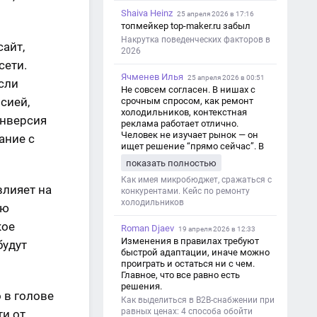
Shaiva Heinz
25 апреля 2026 в 17:16
топмейкер top-maker.ru забыл
Накрутка поведенческих факторов в
сайт,
2026
сети.
Ячменев Илья
25 апреля 2026 в 00:51
сли
Не совсем согласен. В нишах с
сией,
срочным спросом, как ремонт
холодильников, контекстная
онверсия
реклама работает отлично.
Человек не изучает рынок — он
ание с
ищет решение “прямо сейчас”. В
этот момент Яндекс Директ как раз
показать полностью
и ловит самый горячий трафик,
тогда как SEO в таких задачах
Как имея микробюджет, сражаться с
влияет на
просто не успевает.
конкурентами. Кейс по ремонту
холодильников
ую
кое
Roman Djaev
19 апреля 2026 в 12:33
Изменения в правилах требуют
будут
быстрой адаптации, иначе можно
проиграть и остаться ни с чем.
Главное, что все равно есть
решения.
 в голове
Как выделиться в B2B-снабжении при
равных ценах: 4 способа обойти
ти от