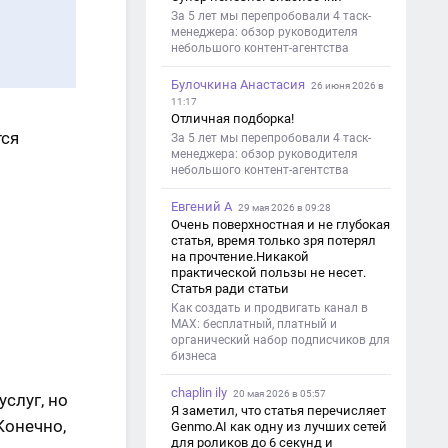
За 5 лет мы перепробовали 4 таск-
менеджера: обзор руководителя
небольшого контент-агентства
Булочкина Анастасия
26 июня 2026 в
11:17
Отличная подборка!
тся
За 5 лет мы перепробовали 4 таск-
менеджера: обзор руководителя
небольшого контент-агентства
Евгений А
29 мая 2026 в 09:28
Очень поверхностная и не глубокая
статья, время только зря потерял
на прочтение.Никакой
практической пользы не несет.
Статья ради статьи
Как создать и продвигать канал в
MAX: бесплатный, платный и
органический набор подписчиков для
бизнеса
chaplin ily
20 мая 2026 в 05:57
услуг, но
Я заметил, что статья перечисляет
Конечно,
Genmo.AI как одну из лучших сетей
для роликов до 6 секунд и