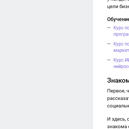
цели бизн
Обучение
Курс п
програ
Курс п
маркет
Курс И
нейрос
Знаком
Первое, 
рассказат
социальн
И здесь,
знакома 