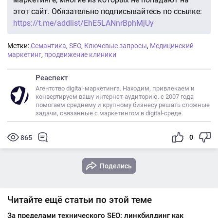
этот сайт. Обязательно подписывайтесь по ссылке:
https://t.me/addlist/EhE5LANnrBphMjUy
Метки:
Семантика
,
SEO
,
Ключевые запросы
,
Медицинский
маркетинг
,
продвижение клиники
Реаспект
Агентство digital-маркетинга. Находим, привлекаем и
конвертируем вашу интернет-аудиторию. с 2007 года
помогаем среднему и крупному бизнесу решать сложные
задачи, связанные с маркетингом в digital-среде.
0
865
Поделись
Читайте ещё статьи по этой теме
За пределами технического SEO: линкбилдинг как