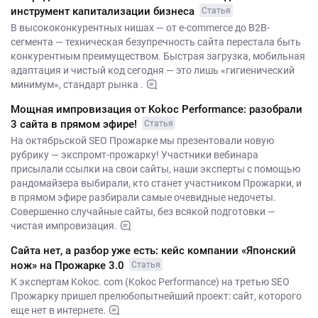
инструмент капитализации бизнеса
Статья
В высококонкурентных нишах — от e-commerce до B2B-
сегмента — техническая безупречность сайта перестала быть
конкурентным преимуществом. Быстрая загрузка, мобильная
адаптация и чистый код сегодня — это лишь «гигиенический
минимум», стандарт рынка .
Мощная импровизация от Kokoc Performance: разобрали
3 сайта в прямом эфире!
Статья
На октябрьской SEO Прожарке мы презентовали новую
рубрику — экспромт-прожарку! Участники вебинара
присылали ссылки на свои сайты, наши эксперты с помощью
рандомайзера выбирали, кто станет участником Прожарки, и
в прямом эфире разбирали самые очевидные недочеты.
Совершенно случайные сайты, без всякой подготовки —
чистая импровизация.
Сайта нет, а разбор уже есть: кейс компании «Японский
нож» на Прожарке 3.0
Статья
К экспертам Kokoc. com (Kokoc Performance) на третью SEO
Прожарку пришел прелюбопытнейший проект: сайт, которого
еще нет в интернете.