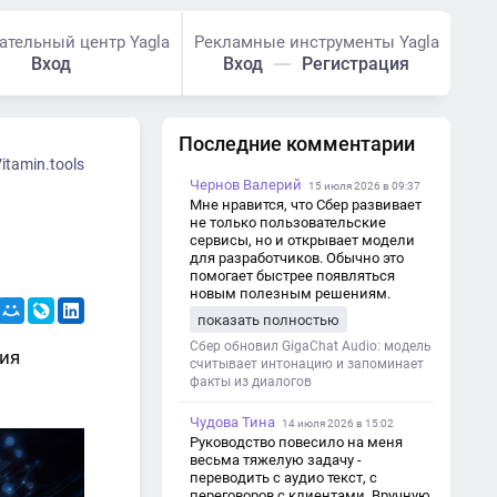
ательный центр Yagla
Рекламные инструменты Yagla
Вход
Вход
Регистрация
Последние комментарии
itamin.tools
Чернов Валерий
15 июля 2026 в 09:37
Мне нравится, что Сбер развивает
не только пользовательские
сервисы, но и открывает модели
для разработчиков. Обычно это
помогает быстрее появляться
новым полезным решениям.
показать полностью
Сбер обновил GigaChat Audio: модель
ия
считывает интонацию и запоминает
факты из диалогов
Чудова Тина
14 июля 2026 в 15:02
Руководство повесило на меня
весьма тяжелую задачу -
переводить с аудио текст, с
переговоров с клиентами. Вручную