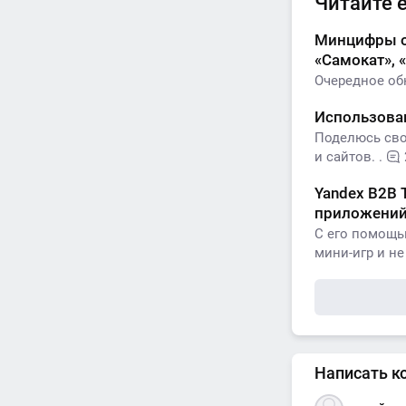
Читайте 
Минцифры об
«Самокат», 
Очередное обн
Использован
Поделюсь сво
и сайтов. .
Yandex B2B 
приложений
С его помощь
мини-игр и не 
Написать к