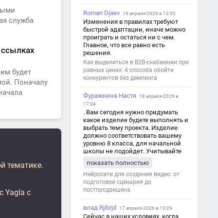
ными
Roman Djaev
19 апреля 2026 в 12:33
ая служба
Изменения в правилах требуют
быстрой адаптации, иначе можно
проиграть и остаться ни с чем.
Главное, что все равно есть
х ссылках
решения.
Как выделиться в B2B-снабжении при
равных ценах: 4 способа обойти
еим будет
конкурентов без демпинга
мой. Поначалу
начала
Фуражкина Настя
18 апреля 2026 в
17:04
. Вам сегодня нужно придумать
какое изделие будете выполнять и
выбрать тему проекта. Изделие
должно соответствовать вашему
уровню 8 класса, для начальной
школы не подойдет. Учитывайте
это. Оценка будет зависеть от
показать полностью
й тематике.
уровня работы. Структура проекта 1.
Титульный лист - Название школы.
Нейросети для создания видео: от
- Тип работы: «Проектная работа». -
подготовки сценария до
Тема проекта. - Кто выполнил:
постпродакшена
 Yagla с
ФИО, класс. - Кто проверил: ФИО,
должность учителя. - Город, год. 2.
влад Rjibrjd
17 апреля 2026 в 13:29
Введение - Актуальность темы
Сейчас в наших условиях, когда