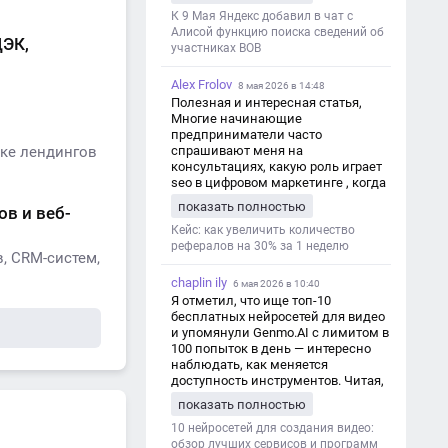
дезинформации
К 9 Мая Яндекс добавил в чат с
Алисой функцию поиска сведений об
ДЭК,
участниках ВОВ
Alex Frolov
8 мая 2026 в 14:48
Полезная и интересная статья,
Многие начинающие
предприниматели часто
тке лендингов
спрашивают меня на
консультациях, какую роль играет
seo в цифровом маркетинге , когда
мы только знакомимся и
показать полностью
ов и веб-
обсуждаем их проект:
https://aseotop.com/kakuyu-rol-igraet-
Кейс: как увеличить количество
seo-v-czifrovom-marketinge/
рефералов на 30% за 1 неделю
, CRM-систем,
chaplin ily
6 мая 2026 в 10:40
Я отметил, что ище топ-10
бесплатных нейросетей для видео
и упомянули Genmo.AI с лимитом в
100 попыток в день — интересно
наблюдать, как меняется
доступность инструментов. Читая,
вспомнил прошлые эксперименты
показать полностью
с короткими клипами в телеграм-
каналах YAGLA и Kokoc Group. Flux 2
10 нейросетей для создания видео:
обзор лучших сервисов и программ