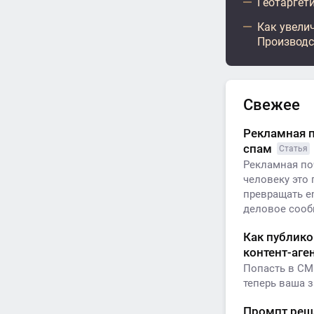
Геотаргети
Как увели
Производс
Свежее
Рекламная п
спам
Статья
Рекламная по
человеку это
превращать e
деловое сообщ
Как публико
контент-аге
Попасть в СМ
теперь ваша з
Промпт реша