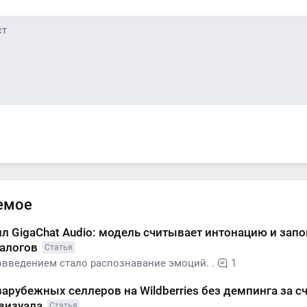
емое
л GigaChat Audio: модель считывает интонацию и зап
иалогов
Статья
введением стало распознавание эмоций. .
1
зарубежных селлеров на Wildberries без демпинга за с
 визуала
Статья