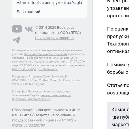
В центре
Vitamin.tools и инструментах Yagla
управлен
База знаний
прогнози
© 2014-2025 Все права
По оценк
принадлежат ООО «ЯГЛА»
пропускн
Реквизиты и правила
Технологи
оптимиза
Оставляя свои контактные данные, вы принимаете
условия
Пользовательского соглашения
и даете своё
согласие на обработку персональных данных, в
соответствии с Федеральным законом от 27.07.2006
Помимо у
года №152-ФЗ, на условиях и для целей, определенных
Политикой конфиденциальности
.
борьбы с
Генеральный партнер: Zitron Services LLP
OC434997, 85 Great Portland Street, 1st Floor, London
Статья п
W1W 7LT, United Kingdom
возвраща
Минцифры России включило програмное
обеспечение Yagla в
реестр отечественного
программного обеспечения
Команд
Образовательная деятельность в Ягле
(ООО «Ягла») ведется на основании
где пу
государственной лицензии № Л035-
маркети
01212-59/00203793