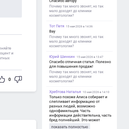
Спасибо автору
Почему так много звонят, но так
мало доходят до клиники
косметологии?
Тот Петя
15 мая 2026 в 14:36
Вау
Почему так много звонят, но так
мало доходят до клиники
косметологии?
лняйте
роцент и
Юрий Шинкин
15 мая 2026 в 13:47
атных
Спасибо отличная статья. Полезно
для повышения продаж!
Почему так много звонят, но так
мало доходят до клиники
0
косметологии?
Хребтова Наталья
10 мая 2026 в 14:10
Только похоже Алиса собирает и
слепливает информацию от
разных людей, возможно
однофамильцев. Часть
информации действительна, часть
бред полнейший. Это может
привести к путанице и
показать полностью