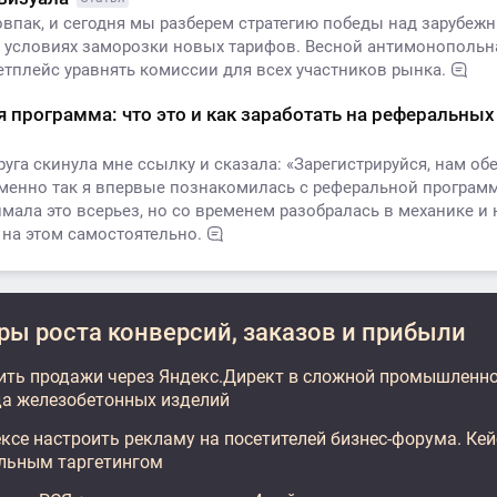
овпак, и сегодня мы разберем стратегию победы над зарубеж
 условиях заморозки новых тарифов. Весной антимонопольн
етплейс уравнять комиссии для всех участников рынка.
 программа: что это и как заработать на реферальны
га скинула мне ссылку и сказала: «Зарегистрируйся, нам об
менно так я впервые познакомилась с реферальной програм
мала это всерьез, но со временем разобралась в механике и 
 на этом самостоятельно.
ы роста конверсий, заказов и прибыли
ить продажи через Яндекс.Директ в сложной промышленно
да железобетонных изделий
ксе настроить рекламу на посетителей бизнес-форума. Кейс
льным таргетингом