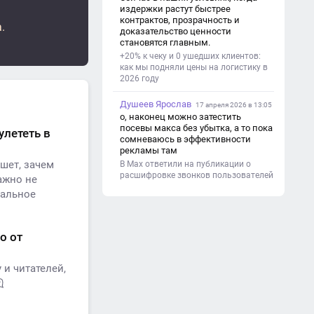
(почему это важно). - Цель и
издержки растут быстрее
задачи проекта. - Объект и предмет
контрактов, прозрачность и
.
исследования. - Методы работы. 3.
доказательство ценности
Основная часть - Теоретическая
становятся главным.
глава: что известно по теме,
+20% к чеку и 0 ушедших клиентов:
основные понятия. - Практическая
как мы подняли цены на логистику в
глава: что сделано (исследование,
2026 году
опрос, создание изделия и т. д.). -
Анализ результатов. 4.
Душеев Ярослав
Заключение - Краткие выводы по
17 апреля 2026 в 13:05
проекту. - Достигнута ли цель. -
о, наконец можно затестить
Практическая значимость работы.
посевы макса без убытка, а то пока
улететь в
5. Список литературы Перечень
сомневаюсь в эффективности
использованных книг, статей,
рекламы там
сайтов. 6. Приложения (по
шет, зачем
В Max ответили на публикации о
необходимости) Таблицы,
расшифровке звонков пользователей
ажно не
фотографии, схемы, анкеты.
мальное
о от
и читателей,