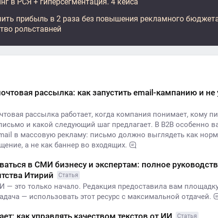
нг в РСЯ + гиперсегментация. 4 кейса
чить прибыль в 2 раза без повышения рекламного бюджета
тво рольставней
очтовая рассылка: как запустить email-кампанию и не 
чтовая рассылка работает, когда компания понимает, кому пи
 письмо и какой следующий шаг предлагает. В B2B особенно в
mail в массовую рекламу: письмо должно выглядеть как нор
ение, а не как баннер во входящих.
ваться в СМИ бизнесу и экспертам: полное руководств
нтства Итирий
Статья
И — это только начало. Редакция предоставила вам площадку 
адача — использовать этот ресурс с максимальной отдачей.
ет: как управлять качеством текстов от ИИ
Статья