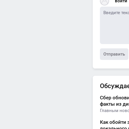
войти
Отправить
Обсужда
Сбер обнови
факты из д
Главным ново
Как обойти 
локального