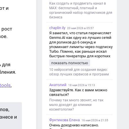
Как создать и продвигать канал в
от и
MAX: бесплатный, платный и
органический набор подписчиков для
бизнеса
chaplin ily
 рост
20 мая 2026 в 05:57
Я заметил, что статья перечисляет
ое.
Genmo.AI как одну из лучших сетей
для роликов до 6 секунд и
упоминает лимиты через подписку
Turbo. Помню, как раньше искал
быстрые генераторы для коротких
роликов — интересно увидеть
показать полностью
 для
такой обзор именно с акцентом на
ограничения и подпись. Image V2
10 нейросетей для создания видео:
бления.
обзор лучших сервисов и программ
tools
,
Анатолий
18 мая 2026 в 15:13
Здравствуйте. Как с вами можно
связаться?
Почему так много звонят, но так
мало доходят до клиники
лов,
косметологии?
знесе и
Фунтикова Елена
16 мая 2026 в 21:35
Очень доходчиво написано.