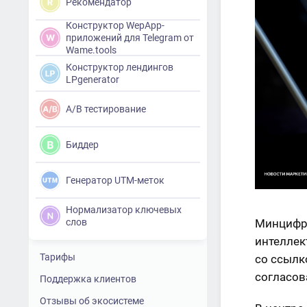
Рекомендатор
Конструктор WepApp-
приложений для Telegram от
Wame.tools
Конструктор лендингов
LPgenerator
A/B тестирование
Биддер
Генератор UTM-меток
Нормализатор ключевых
Минцифры
слов
интеллек
Тарифы
со ссылк
согласов
Поддержка клиентов
Отзывы об экосистеме