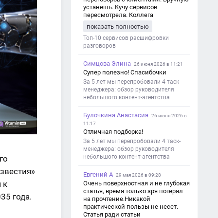
устанешь. Кучу сервисов
пересмотрела. Коллега
посоветовал Speech2Text. Весьма
показать полностью
хорошо переводит. Мало
редактировать по итогу. Советую.
Топ-10 сервисов расшифровки
разговоров
Симцова Элина
26 июня 2026 в 11:21
Супер полезно! Спасибочки
За 5 лет мы перепробовали 4 таск-
менеджера: обзор руководителя
небольшого контент-агентства
Булочкина Анастасия
26 июня 2026 в
11:17
Отличная подборка!
За 5 лет мы перепробовали 4 таск-
менеджера: обзор руководителя
небольшого контент-агентства
го
звестия»
Евгений А
29 мая 2026 в 09:28
 к
Очень поверхностная и не глубокая
статья, время только зря потерял
35 года.
на прочтение.Никакой
практической пользы не несет.
Статья ради статьи