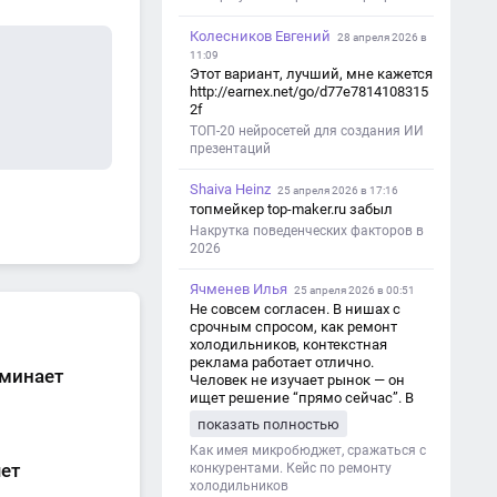
Колесников Евгений
28 апреля 2026 в
11:09
Этот вариант, лучший, мне кажется
http://earnex.net/go/d77e7814108315
2f
ТОП-20 нейросетей для создания ИИ
презентаций
Shaiva Heinz
25 апреля 2026 в 17:16
топмейкер top-maker.ru забыл
Накрутка поведенческих факторов в
2026
Ячменев Илья
25 апреля 2026 в 00:51
Не совсем согласен. В нишах с
срочным спросом, как ремонт
холодильников, контекстная
реклама работает отлично.
оминает
Человек не изучает рынок — он
ищет решение “прямо сейчас”. В
этот момент Яндекс Директ как раз
показать полностью
и ловит самый горячий трафик,
тогда как SEO в таких задачах
Как имея микробюджет, сражаться с
чет
просто не успевает.
конкурентами. Кейс по ремонту
холодильников