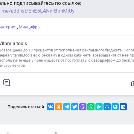
ельно подписывайтесь по ссылке:
/t.me/addlist/EhE5LANnrBphMjUy
интернет
,
Минцифры
Vitamin.tools
Возвращаем до 18 процентов от пополнения рекламного бюджета. Попо
через Vitamin.tools всю рекламу в одном кабинете, возвращайте от нее п
используйте еще 8 преимуществ от постоплаты с овердрафтом до беспл
инструментов
Поделись статьей