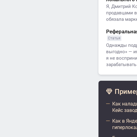
Я, Дмитрий К
продавцами в
обязала марк
Реферальная
Статья
Однажды подру
выгодно» — и
я не восприни
зарабатывать
Пример
Как налад
Кейс заво
Как в Янде
гиперлока