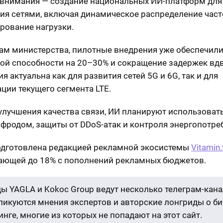
 внимания — создание национальных ИИ-платформ для
ия сетями, включая динамическое распределение част
рование нагрузки.
ам министерства, пилотные внедрения уже обеспечили
ой способности на 20–30% и сокращение задержек вдв
я актуальна как для развития сетей 5G и 6G, так и для
ции текущего сегмента LTE.
лучшения качества связи, ИИ планируют использовать
 фродом, защиты от DDoS-атак и контроля энергопотре
одготовлена редакцией рекламной экосистемы
Vitamin.
ющей до 18% с пополнений рекламных бюджетов.
ы YAGLA и Kokoc Group ведут несколько телеграм-кана
бликуются мнения экспертов и авторские лонгриды о би
нге, многие из которых не попадают на этот сайт.