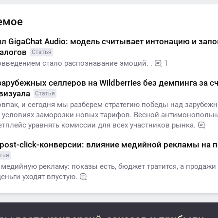
емое
л GigaChat Audio: модель считывает интонацию и зап
иалогов
Статья
введением стало распознавание эмоций. .
1
зарубежных селлеров на Wildberries без демпинга за с
 визуала
Статья
овпак, и сегодня мы разберем стратегию победы над зарубеж
 условиях заморозки новых тарифов. Весной антимонопольн
етплейс уравнять комиссии для всех участников рынка.
и post-click-конверсии: влияние медийной рекламы на 
тья
медийную рекламу: показы есть, бюджет тратится, а продажи 
деньги уходят впустую.