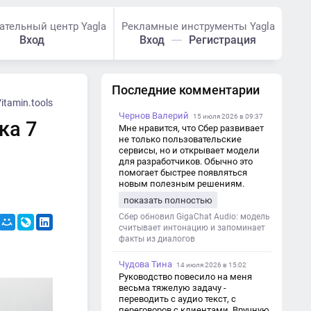
ательный центр Yagla
Рекламные инструменты Yagla
Вход
Вход
Регистрация
Последние комментарии
itamin.tools
Чернов Валерий
15 июля 2026 в 09:37
ка 7
Мне нравится, что Сбер развивает
не только пользовательские
сервисы, но и открывает модели
для разработчиков. Обычно это
помогает быстрее появляться
новым полезным решениям.
показать полностью
Сбер обновил GigaChat Audio: модель
считывает интонацию и запоминает
факты из диалогов
Чудова Тина
14 июля 2026 в 15:02
Руководство повесило на меня
весьма тяжелую задачу -
переводить с аудио текст, с
переговоров с клиентами. Вручную