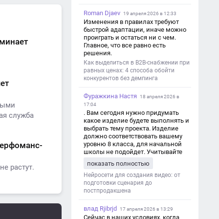
Roman Djaev
19 апреля 2026 в 12:33
Изменения в правилах требуют
быстрой адаптации, иначе можно
проиграть и остаться ни с чем.
оминает
Главное, что все равно есть
решения.
Как выделиться в B2B-снабжении при
равных ценах: 4 способа обойти
конкурентов без демпинга
чет
Фуражкина Настя
18 апреля 2026 в
ными
17:04
. Вам сегодня нужно придумать
ая служба
какое изделие будете выполнять и
выбрать тему проекта. Изделие
должно соответствовать вашему
перфоманс-
уровню 8 класса, для начальной
школы не подойдет. Учитывайте
это. Оценка будет зависеть от
показать полностью
не растут.
уровня работы. Структура проекта 1.
Титульный лист - Название школы.
Нейросети для создания видео: от
- Тип работы: «Проектная работа». -
подготовки сценария до
Тема проекта. - Кто выполнил:
постпродакшена
ФИО, класс. - Кто проверил: ФИО,
должность учителя. - Город, год. 2.
влад Rjibrjd
17 апреля 2026 в 13:29
Введение - Актуальность темы
Сейчас в наших условиях, когда