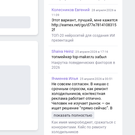
Колесников Евгений
28 апреля 2026 в
11:09
Этот вариант, лучший, мне кажется
http://earnex.net/go/d77e7814108315
2f
ТОП-20 нейросетей для создания ИИ
презентаций
Shaiva Heinz
25 апреля 2026 в 17:16
топмейкер top-maker.ru забыл
Накрутка поведенческих факторов в
2026
Ячменев Илья
25 апреля 2026 в 00:51
Не совсем согласен. В нишах с
срочным спросом, как ремонт
холодильников, контекстная
реклама работает отлично.
Человек не изучает рынок — он
ищет решение “прямо сейчас”. В
этот момент Яндекс Директ как раз
показать полностью
и ловит самый горячий трафик,
тогда как SEO в таких задачах
Как имея микробюджет, сражаться с
просто не успевает.
конкурентами. Кейс по ремонту
холодильников