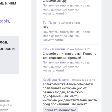
Спасибо автору
ьше, чем
Почему так много звонят, но так
мало доходят до клиники
косметологии?
tools
,
Тот Петя
15 мая 2026 в 14:36
Вау
Почему так много звонят, но так
мало доходят до клиники
косметологии?
лов,
знесе и
Юрий Шинкин
15 мая 2026 в 13:47
Спасибо отличная статья. Полезно
для повышения продаж!
Почему так много звонят, но так
мало доходят до клиники
косметологии?
Хребтова Наталья
10 мая 2026 в 14:10
Только похоже Алиса собирает и
слепливает информацию от
разных людей, возможно
однофамильцев. Часть
информации действительна, часть
лняйте
бред полнейший. Это может
роцент и
привести к путанице и
атных
показать полностью