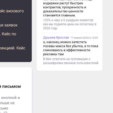
(почему это важно). - Цель и
издержки растут быстрее
задачи проекта. - Объект и предмет
контрактов, прозрачность и
исследования. - Методы работы. 3.
ейс визового
доказательство ценности
Основная часть - Теоретическая
становятся главным.
глава: что известно по теме,
+20% к чеку и 0 ушедших клиентов:
основные понятия. - Практическая
как мы подняли цены на логистику в
ше заявок
глава: что сделано (исследование,
2026 году
опрос, создание изделия и т. д.). -
 Кейс по
Анализ результатов. 4.
Душеев Ярослав
Заключение - Краткие выводы по
17 апреля 2026 в 13:05
проекту. - Достигнута ли цель. -
о, наконец можно затестить
Практическая значимость работы.
посевы макса без убытка, а то пока
ренцией. Кейс
5. Список литературы Перечень
сомневаюсь в эффективности
использованных книг, статей,
рекламы там
сайтов. 6. Приложения (по
В Max ответили на публикации о
необходимости) Таблицы,
расшифровке звонков пользователей
фотографии, схемы, анкеты.
ым письмом
 кнопкой и
ольше не
исьмо