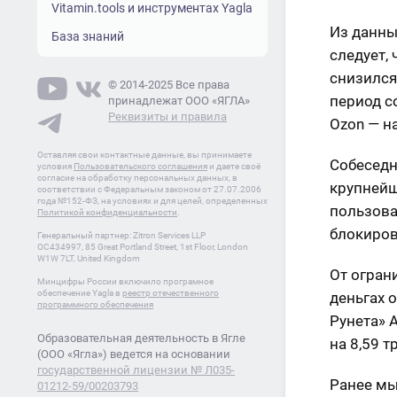
Vitamin.tools и инструментах Yagla
Из данны
База знаний
следует,
снизился 
© 2014-2025 Все права
период со
принадлежат ООО «ЯГЛА»
Реквизиты и правила
Ozon — на
Оставляя свои контактные данные, вы принимаете
Собеседн
условия
Пользовательского соглашения
и даете своё
согласие на обработку персональных данных, в
крупнейш
соответствии с Федеральным законом от 27.07.2006
года №152-ФЗ, на условиях и для целей, определенных
пользова
Политикой конфиденциальности
.
блокиров
Генеральный партнер: Zitron Services LLP
OC434997, 85 Great Portland Street, 1st Floor, London
W1W 7LT, United Kingdom
От огран
Минцифры России включило програмное
обеспечение Yagla в
реестр отечественного
деньгах 
программного обеспечения
Рунета» 
Образовательная деятельность в Ягле
на 8,59 
(ООО «Ягла») ведется на основании
государственной лицензии № Л035-
Ранее мы
01212-59/00203793