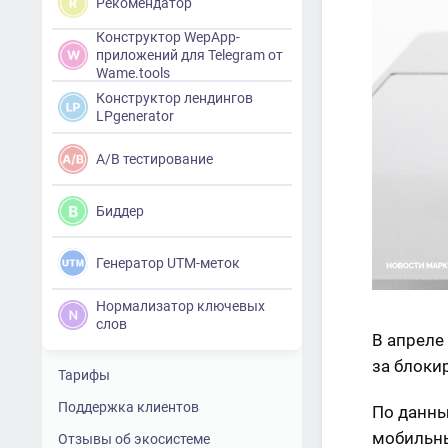
Рекомендатор
Конструктор WepApp-
приложений для Telegram от
Wame.tools
Конструктор лендингов
LPgenerator
A/B тестирование
Биддер
Генератор UTM-меток
Нормализатор ключевых
слов
В апреле
за блоки
Тарифы
Поддержка клиентов
По данны
мобильны
Отзывы об экосистеме