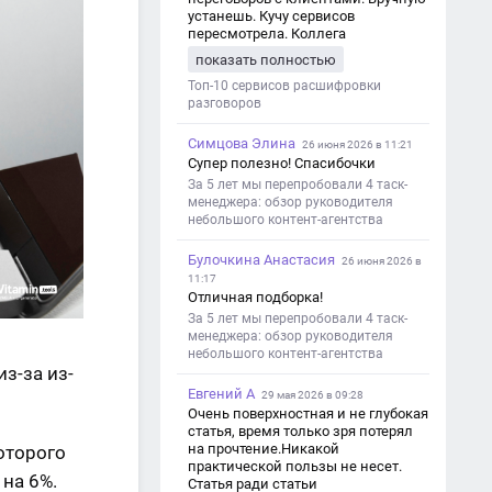
устанешь. Кучу сервисов
пересмотрела. Коллега
посоветовал Speech2Text. Весьма
показать полностью
хорошо переводит. Мало
редактировать по итогу. Советую.
Топ-10 сервисов расшифровки
разговоров
Симцова Элина
26 июня 2026 в 11:21
Супер полезно! Спасибочки
За 5 лет мы перепробовали 4 таск-
менеджера: обзор руководителя
небольшого контент-агентства
Булочкина Анастасия
26 июня 2026 в
11:17
Отличная подборка!
За 5 лет мы перепробовали 4 таск-
менеджера: обзор руководителя
небольшого контент-агентства
з-за из-
Евгений А
29 мая 2026 в 09:28
Очень поверхностная и не глубокая
статья, время только зря потерял
на прочтение.Никакой
которого
практической пользы не несет.
на 6%.
Статья ради статьи