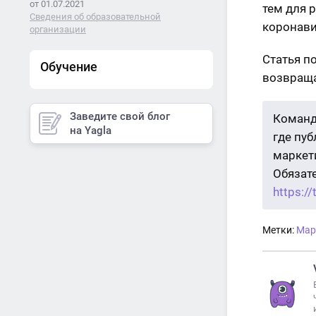
от 01.07.2021
тем для 
Сведения об образовательной
коронави
организации
Статья п
Обучение
возвраща
Заведите свой блог
Команд
на Yagla
где пу
маркети
Обязат
https:/
Метки:
Мар