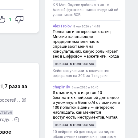
дезинформации
К 9 Мая Яндекс добавил в чат с
Алисой функцию поиска сведений об
участниках ВОВ
1
Alex Frolov
8 мая 2026 в 14:48
Полезная и интересная статья,
Многие начинающие
предприниматели часто
спрашивают меня на
консультациях, какую роль играет
seo в цифровом маркетинге , когда
мы только знакомимся и
показать полностью
обсуждаем их проект:
https://aseotop.com/kakuyu-rol-igraet-
Кейс: как увеличить количество
seo-v-czifrovom-marketinge/
рефералов на 30% за 1 неделю
,7 раза за
chaplin ily
6 мая 2026 в 10:40
Я отметил, что ище топ-10
бесплатных нейросетей для видео
осетей. .
и упомянули Genmo.AI с лимитом в
100 попыток в день — интересно
наблюдать, как меняется
Статья
доступность инструментов. Читая,
оду. .
вспомнил прошлые эксперименты
показать полностью
с короткими клипами в телеграм-
овое
каналах YAGLA и Kokoc Group. Flux 2
10 нейросетей для создания видео:
обзор лучших сервисов и программ