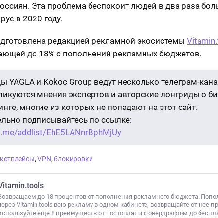
россиян. Эта проблема беспокоит людей в два раза бол
рус в 2020 году.
одготовлена редакцией рекламной экосистемы
Vitamin.
ющей до 18% с пополнений рекламных бюджетов.
ы YAGLA и Kokoc Group ведут несколько телеграм-кана
бликуются мнения экспертов и авторские лонгриды о би
нге, многие из которых не попадают на этот сайт.
ельно подписывайтесь по ссылке:
/t.me/addlist/EhE5LANnrBphMjUy
кетплейсы
,
VPN
,
блокировки
Vitamin.tools
Возвращаем до 18 процентов от пополнения рекламного бюджета. Попо
через Vitamin.tools всю рекламу в одном кабинете, возвращайте от нее п
используйте еще 8 преимуществ от постоплаты с овердрафтом до беспл