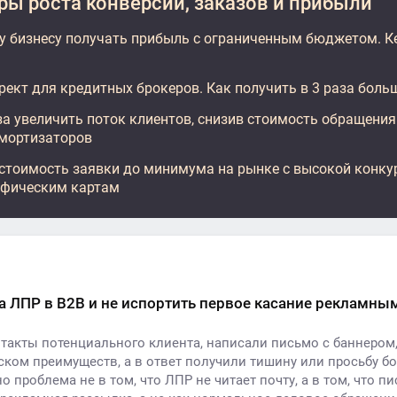
ы роста конверсий, заказов и прибыли
у бизнесу получать прибыль с ограниченным бюджетом. К
рект для кредитных брокеров. Как получить в 3 раза боль
за увеличить поток клиентов, снизив стоимость обращения.
мортизаторов
 стоимость заявки до минимума на рынке с высокой конку
афическим картам
а ЛПР в B2B и не испортить первое касание рекламн
такты потенциального клиента, написали письмо с баннером,
ком преимуществ, а в ответ получили тишину или просьбу б
о проблема не в том, что ЛПР не читает почту, а в том, что п