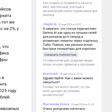
Как создать и продвигать канал в
MAX: бесплатный, платный и
лейсов
органический набор подписчиков для
аркета
бизнеса
 тот же
chaplin ily
20 мая 2026 в 05:57
с на 2%, у
Я заметил, что статья перечисляет
Genmo.AI как одну из лучших сетей
для роликов до 6 секунд и
упоминает лимиты через подписку
Turbo. Помню, как раньше искал
 что
быстрые генераторы для коротких
фика
роликов — интересно увидеть
показать полностью
такой обзор именно с акцентом на
ифры
ограничения и подпись. Image V2
10 нейросетей для создания видео:
обзор лучших сервисов и программ
Анатолий
18 мая 2026 в 15:13
 в
Здравствуйте. Как с вами можно
связаться?
нга
Почему так много звонят, но так
025 году
мало доходят до клиники
косметологии?
блей.
Фунтикова Елена
16 мая 2026 в 21:35
ревожных
Очень доходчиво написано.