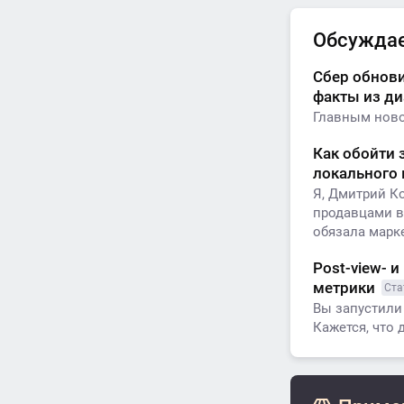
Обсужда
Сбер обнови
факты из д
Главным ново
Как обойти 
локального
Я, Дмитрий К
продавцами в
обязала марк
Post-view- 
метрики
Ста
Вы запустили 
Кажется, что 