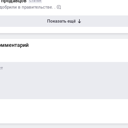
а продавцов
Статья
обрили в правительстве. .
Показать ещё
омментарий