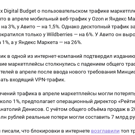
х Digital Budget о пользовательском трафике маркетп
 что в апреле мобильный веб-трафик у Ozon и Яндекс М
на 3%, у Авито — на 1,5%. Однако десктопный трафик за
кратился только у Wildberries — на 6%. У Авито он выро
 1%, а у Яндекс Маркета — на 26%.
ик в одной из интернет-компаний подтвердил изданию,
ие маркетплейсы столкнулись с падением общего тра
телей в апреле после ввода нового требования Минц
ать входящий VPN-трафик.
ичений трафика в апреле маркетплейсы могли потерять
около 1%, предполагает операционный директор «Рейти
Анатолий Денисов. С учётом общего объёма продаж в 2
трлн рублей реальные потери могли составить 7 млрд ру
 писали, что блокировки в интернете
возглавили
топ т