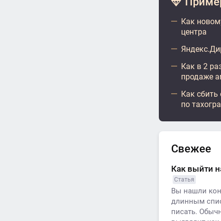
Пример
Как новом
центра
Яндекс.Ди
Как в 2 ра
продаже а
Как сбить
по тахогр
Свежее
Как выйти н
Статья
Вы нашли кон
длинным спис
писать. Обычн