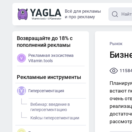
Всё для рекламы
и про рекламу
Возвращайте до 18% с
Рынок
пополнений рекламы
Бизне
Рекламная экосистема
Vitamin.tools
1158
Рекламные инструменты
Планируя
встают п
Гиперсегментация
очень от
Вебинар: введение в
реализац
гиперсегментацию
достаточ
Кейсы гиперсегментации
рассмотр