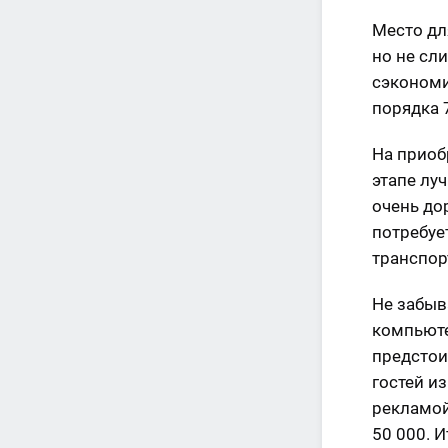
Место дл
но не сл
сэкономи
порядка 
На приоб
этапе лу
очень до
потребуе
транспор
Не забыв
компьюте
предстои
гостей и
рекламой
50 000. 