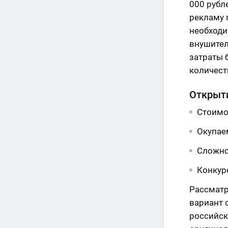
000 рубл
рекламу 
необходи
внушител
затраты 
количест
Открыти
Стоимос
Окупае
Сложно
Конкур
Рассматр
вариант 
российск