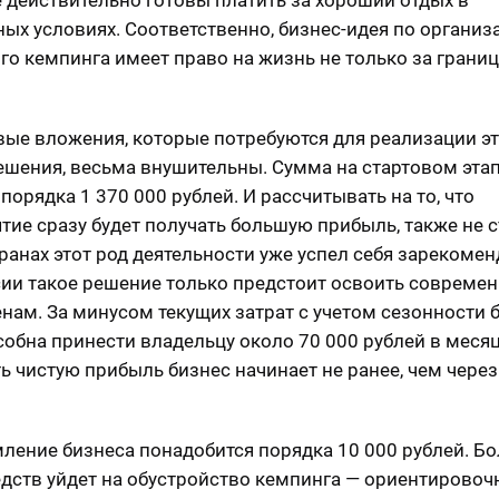
 действительно готовы платить за хороший отдых в
ых условиях. Соответственно, бизнес-идея по организ
го кемпинга имеет право на жизнь не только за границе
ые вложения, которые потребуются для реализации эт
ешения, весьма внушительны. Сумма на стартовом эта
порядка 1 370 000 рублей. И рассчитывать на то, что
тие сразу будет получать большую прибыль, также не с
транах этот род деятельности уже успел себя зарекомен
сии такое решение только предстоит освоить совреме
нам. За минусом текущих затрат с учетом сезонности 
собна принести владельцу около 70 000 рублей в месяц
ь чистую прибыль бизнес начинает не ранее, чем через 
ление бизнеса понадобится порядка 10 000 рублей. Б
едств уйдет на обустройство кемпинга — ориентировоч