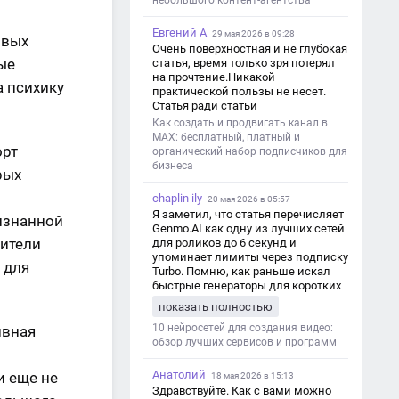
небольшого контент-агентства
Евгений А
29 мая 2026 в 09:28
овых
Очень поверхностная и не глубокая
ые
статья, время только зря потерял
на прочтение.Никакой
а психику
практической пользы не несет.
Статья ради статьи
Как создать и продвигать канал в
MAX: бесплатный, платный и
орт
органический набор подписчиков для
бизнеса
рых
chaplin ily
20 мая 2026 в 05:57
Я заметил, что статья перечисляет
изнанной
Genmo.AI как одну из лучших сетей
дители
для роликов до 6 секунд и
упоминает лимиты через подписку
 для
Turbo. Помню, как раньше искал
быстрые генераторы для коротких
роликов — интересно увидеть
показать полностью
такой обзор именно с акцентом на
ограничения и подпись. Image V2
10 нейросетей для создания видео:
ивная
обзор лучших сервисов и программ
Анатолий
и еще не
18 мая 2026 в 15:13
Здравствуйте. Как с вами можно