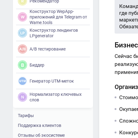
Рекомендатор
Команд
Конструктор WepApp-
где пу
приложений для Telegram от
маркети
Wame.tools
Обязат
Конструктор лендингов
LPgenerator
Бизнес
A/B тестирование
Сейчас б
реализую
Биддер
применим
Генератор UTM-меток
Организ
Нормализатор ключевых
Стоимо
слов
Окупае
Тарифы
Сложно
Поддержка клиентов
Конкур
Отзывы об экосистеме