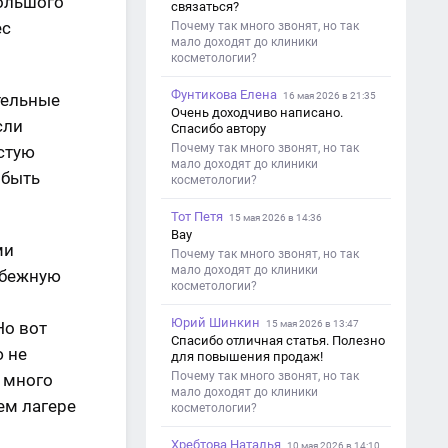
большого
связаться?
ес
Почему так много звонят, но так
мало доходят до клиники
косметологии?
Фунтикова Елена
тельные
16 мая 2026 в 21:35
Очень доходчиво написано.
сли
Спасибо автору
Почему так много звонят, но так
стую
мало доходят до клиники
 быть
косметологии?
Тот Петя
15 мая 2026 в 14:36
Вау
ми
Почему так много звонят, но так
мало доходят до клиники
убежную
косметологии?
Юрий Шинкин
Но вот
15 мая 2026 в 13:47
Спасибо отличная статья. Полезно
 не
для повышения продаж!
Почему так много звонят, но так
м много
мало доходят до клиники
ем лагере
косметологии?
Хребтова Наталья
10 мая 2026 в 14:10