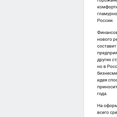
Горожане
комфортн
гламурно
России.
Финансов
нового р
составит 
предприя
других с
но в Рос
бизнесме
идея спо
приносит
года.
На оформ
всего ср