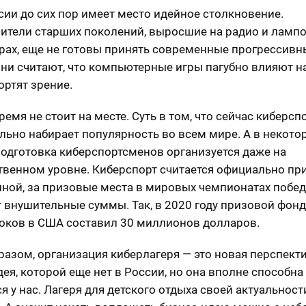
ссии до сих пор имеет место идейное столкновение.
ители старших поколений, выросшие на радио и ламп
рах, еще не готовы принять современные прогрессивн
Они считают, что компьютерные игры пагубно влияют н
ортят зрение.
емя не стоит на месте. Суть в том, что сейчас киберсп
льно набирает популярность во всем мире. А в некото
подготовка киберспортсменов организуется даже на
твенном уровне. Киберспорт считается официально пр
ной, за призовые места в мировых чемпионатах побе
 внушительные суммы. Так, в 2020 году призовой фонд
оков в США составил 30 миллионов долларов.
разом, организация киберлагеря — это новая перспект
дея, которой еще нет в России, но она вполне способна
я у нас. Лагеря для детского отдыха своей актуальност