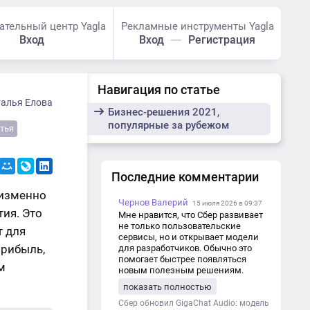
ательный центр Yagla
Рекламные инструменты Yagla
Вход
Вход
Регистрация
Навигация по статье
алья Елова
Бизнес-решения 2021,
популярные за рубежом
тья
Последние комментарии
еизменно
Чернов Валерий
15 июля 2026 в 09:37
ия. Это
Мне нравится, что Сбер развивает
не только пользовательские
т для
сервисы, но и открывает модели
прибыль,
для разработчиков. Обычно это
помогает быстрее появляться
м
новым полезным решениям.
показать полностью
Сбер обновил GigaChat Audio: модель