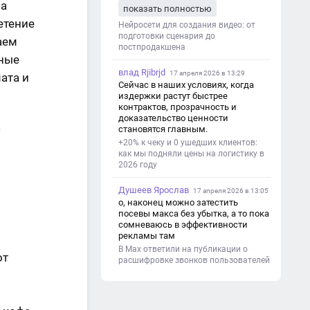
это. Оценка будет зависеть от
На
показать полностью
уровня работы. Структура проекта 1.
етение
Титульный лист - Название школы.
Нейросети для создания видео: от
- Тип работы: «Проектная работа». -
подготовки сценария до
аем
Тема проекта. - Кто выполнил:
постпродакшена
ьные
ФИО, класс. - Кто проверил: ФИО,
должность учителя. - Город, год. 2.
влад Rjibrjd
17 апреля 2026 в 13:29
ата и
Введение - Актуальность темы
Сейчас в наших условиях, когда
(почему это важно). - Цель и
издержки растут быстрее
задачи проекта. - Объект и предмет
контрактов, прозрачность и
исследования. - Методы работы. 3.
доказательство ценности
Основная часть - Теоретическая
е
становятся главным.
глава: что известно по теме,
+20% к чеку и 0 ушедших клиентов:
основные понятия. - Практическая
как мы подняли цены на логистику в
глава: что сделано (исследование,
2026 году
опрос, создание изделия и т. д.). -
Анализ результатов. 4.
Душеев Ярослав
Заключение - Краткие выводы по
17 апреля 2026 в 13:05
проекту. - Достигнута ли цель. -
о, наконец можно затестить
Практическая значимость работы.
посевы макса без убытка, а то пока
5. Список литературы Перечень
сомневаюсь в эффективности
использованных книг, статей,
рекламы там
сайтов. 6. Приложения (по
В Max ответили на публикации о
от
необходимости) Таблицы,
расшифровке звонков пользователей
фотографии, схемы, анкеты.