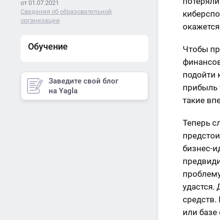
потеряли
от 01.07.2021
Сведения об образовательной
киберспо
организации
окажется
Обучение
Чтобы пр
финансов
подойти 
Заведите свой блог
прибыль 
на Yagla
такие вп
Теперь с
предстои
бизнес-и
предвиди
проблему
удастся.
средств.
или базе