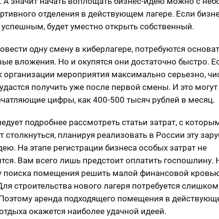
. А значит начать воплощать бизнес-идею можно с не
ртивного отделения в действующем лагере. Если бизн
 успешным, будет уместно открыть собственный.
овести одну смену в киберлагере, потребуются основа
ые вложения. Но и окупятся они достаточно быстро. Е
к организации мероприятия максимально серьезно, чи
удастся получить уже после первой смены. И это могут
ечатляющие цифры, как 400-500 тысяч рублей в месяц.
ледует подробнее рассмотреть статьи затрат, с которы
т столкнуться, планируя реализовать в России эту зар
дею. На этапе регистрации бизнеса особых затрат не
тся. Вам всего лишь предстоит оплатить госпошлину. 
 поиска помещения решить малой финансовой кровью
 Для строительства нового лагеря потребуется слишко
 Поэтому аренда подходящего помещения в действующ
 отдыха окажется наиболее удачной идеей.