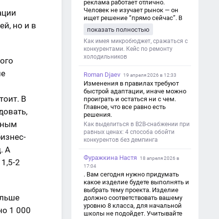
реклама работает отлично.
Человек не изучает рынок — он
ации
ищет решение “прямо сейчас”. В
й, но и в
этот момент Яндекс Директ как раз
показать полностью
и ловит самый горячий трафик,
тогда как SEO в таких задачах
Как имея микробюджет, сражаться с
просто не успевает.
конкурентами. Кейс по ремонту
холодильников
ого
пе
Roman Djaev
19 апреля 2026 в 12:33
Изменения в правилах требуют
быстрой адаптации, иначе можно
тоит. В
проиграть и остаться ни с чем.
Главное, что все равно есть
довать,
решения.
нным
Как выделиться в B2B-снабжении при
равных ценах: 4 способа обойти
бизнес-
конкурентов без демпинга
. А
Фуражкина Настя
18 апреля 2026 в
1,5-2
17:04
. Вам сегодня нужно придумать
какое изделие будете выполнять и
выбрать тему проекта. Изделие
ольше
должно соответствовать вашему
уровню 8 класса, для начальной
но 1 000
школы не подойдет. Учитывайте