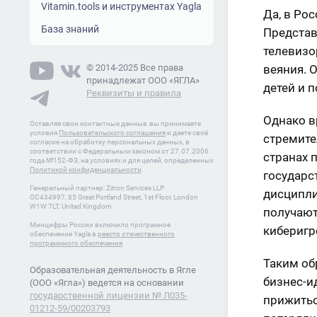
Vitamin.tools и инструментах Yagla
Да, в Ро
База знаний
Представ
телевизо
© 2014-2025 Все права
веяния. 
принадлежат ООО «ЯГЛА»
детей и п
Реквизиты и правила
Однако вр
Оставляя свои контактные данные, вы принимаете
условия
Пользовательского соглашения
и даете своё
стремите
согласие на обработку персональных данных, в
соответствии с Федеральным законом от 27.07.2006
странах 
года №152-ФЗ, на условиях и для целей, определенных
Политикой конфиденциальности
.
государс
Генеральный партнер: Zitron Services LLP
дисципли
OC434997, 85 Great Portland Street, 1st Floor, London
W1W 7LT, United Kingdom
получают
Минцифры России включило програмное
киберигр
обеспечение Yagla в
реестр отечественного
программного обеспечения
Таким об
Образовательная деятельность в Ягле
бизнес-и
(ООО «Ягла») ведется на основании
государственной лицензии № Л035-
прижитьс
01212-59/00203793