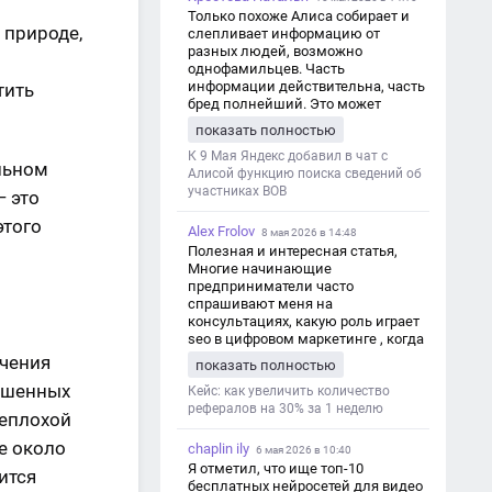
Только похоже Алиса собирает и
 природе,
слепливает информацию от
разных людей, возможно
однофамильцев. Часть
информации действительна, часть
тить
бред полнейший. Это может
привести к путанице и
показать полностью
дезинформации
К 9 Мая Яндекс добавил в чат с
льном
Алисой функцию поиска сведений об
участниках ВОВ
— это
этого
Alex Frolov
8 мая 2026 в 14:48
Полезная и интересная статья,
Многие начинающие
предприниматели часто
спрашивают меня на
консультациях, какую роль играет
seo в цифровом маркетинге , когда
мы только знакомимся и
ечения
показать полностью
обсуждаем их проект:
лашенных
https://aseotop.com/kakuyu-rol-igraet-
Кейс: как увеличить количество
seo-v-czifrovom-marketinge/
рефералов на 30% за 1 неделю
неплохой
е около
chaplin ily
6 мая 2026 в 10:40
Я отметил, что ище топ-10
ится
бесплатных нейросетей для видео