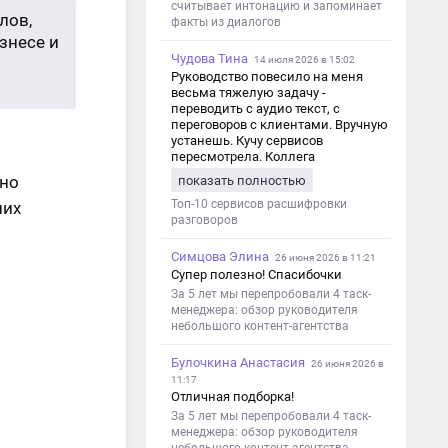
считывает интонацию и запоминает
лов,
факты из диалогов
знесе и
Чудова Тина
14 июля 2026 в 15:02
Руководство повесило на меня
весьма тяжелую задачу -
переводить с аудио текст, с
переговоров с клиентами. Вручную
устанешь. Кучу сервисов
пересмотрела. Коллега
посоветовал Speech2Text. Весьма
шно
показать полностью
хорошо переводит. Мало
редактировать по итогу. Советую.
Топ-10 сервисов расшифровки
них
разговоров
Симцова Элина
26 июня 2026 в 11:21
Супер полезно! Спасибочки
За 5 лет мы перепробовали 4 таск-
менеджера: обзор руководителя
небольшого контент-агентства
Булочкина Анастасия
26 июня 2026 в
11:17
Отличная подборка!
За 5 лет мы перепробовали 4 таск-
менеджера: обзор руководителя