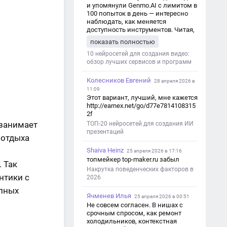
и упомянули Genmo.AI с лимитом в
100 попыток в день — интересно
наблюдать, как меняется
доступность инструментов. Читая,
вспомнил прошлые эксперименты
показать полностью
с короткими клипами в телеграм-
каналах YAGLA и Kokoc Group. Flux 2
10 нейросетей для создания видео:
обзор лучших сервисов и программ
Колесников Евгений
28 апреля 2026 в
11:09
Этот вариант, лучший, мне кажется
http://earnex.net/go/d77e7814108315
2f
 занимает
ТОП-20 нейросетей для создания ИИ
презентаций
 отдыха
Shaiva Heinz
25 апреля 2026 в 17:16
топмейкер top-maker.ru забыл
 Так
Накрутка поведенческих факторов в
нтики с
2026
упных
Ячменев Илья
25 апреля 2026 в 00:51
Не совсем согласен. В нишах с
срочным спросом, как ремонт
холодильников, контекстная