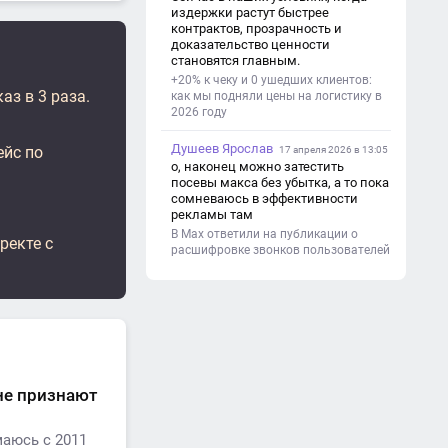
(почему это важно). - Цель и
издержки растут быстрее
задачи проекта. - Объект и предмет
контрактов, прозрачность и
исследования. - Методы работы. 3.
доказательство ценности
Основная часть - Теоретическая
становятся главным.
глава: что известно по теме,
+20% к чеку и 0 ушедших клиентов:
основные понятия. - Практическая
аз в 3 раза.
как мы подняли цены на логистику в
глава: что сделано (исследование,
2026 году
опрос, создание изделия и т. д.). -
Анализ результатов. 4.
Душеев Ярослав
ейс по
Заключение - Краткие выводы по
17 апреля 2026 в 13:05
проекту. - Достигнута ли цель. -
о, наконец можно затестить
Практическая значимость работы.
посевы макса без убытка, а то пока
5. Список литературы Перечень
сомневаюсь в эффективности
использованных книг, статей,
рекламы там
сайтов. 6. Приложения (по
В Max ответили на публикации о
ректе с
необходимости) Таблицы,
расшифровке звонков пользователей
фотографии, схемы, анкеты.
 не признают
маюсь с 2011