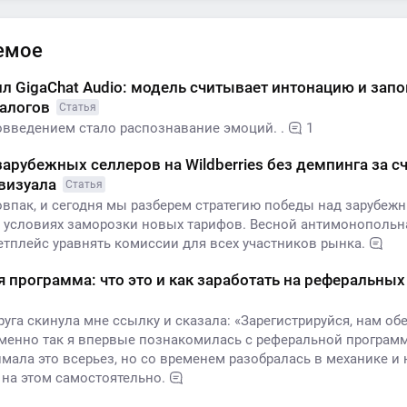
емое
л GigaChat Audio: модель считывает интонацию и зап
иалогов
Статья
введением стало распознавание эмоций. .
1
зарубежных селлеров на Wildberries без демпинга за с
 визуала
Статья
овпак, и сегодня мы разберем стратегию победы над зарубеж
 условиях заморозки новых тарифов. Весной антимонопольн
етплейс уравнять комиссии для всех участников рынка.
 программа: что это и как заработать на реферальны
га скинула мне ссылку и сказала: «Зарегистрируйся, нам об
менно так я впервые познакомилась с реферальной програм
мала это всерьез, но со временем разобралась в механике и 
 на этом самостоятельно.