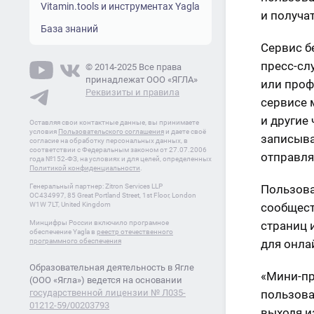
Vitamin.tools и инструментах Yagla
и получа
База знаний
Сервис б
пресс-сл
© 2014-2025 Все права
принадлежат ООО «ЯГЛА»
или проф
Реквизиты и правила
сервисе 
и другие
Оставляя свои контактные данные, вы принимаете
условия
Пользовательского соглашения
и даете своё
записыва
согласие на обработку персональных данных, в
соответствии с Федеральным законом от 27.07.2006
отправля
года №152-ФЗ, на условиях и для целей, определенных
Политикой конфиденциальности
.
Пользова
Генеральный партнер: Zitron Services LLP
OC434997, 85 Great Portland Street, 1st Floor, London
сообщест
W1W 7LT, United Kingdom
страниц 
Минцифры России включило програмное
обеспечение Yagla в
реестр отечественного
для онла
программного обеспечения
Образовательная деятельность в Ягле
«Мини-пр
(ООО «Ягла») ведется на основании
пользова
государственной лицензии № Л035-
01212-59/00203793
выходя и