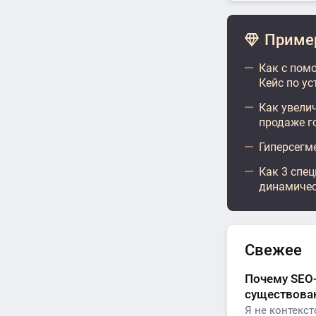
Пример
Как с пом
Кейс по у
Как увелич
продаже г
Гиперсегм
Как 3 спец
динамичес
Свежее
Почему SEO-
существован
Я не контекс