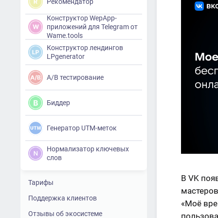
Рекомендатор
Конструктор WepApp-
приложений для Telegram от
Wame.tools
Конструктор лендингов
LPgenerator
A/B тестирование
Биддер
Генератор UTM-меток
Нормализатор ключевых
слов
В VK поя
Тарифы
мастеров
Поддержка клиентов
«Моё вре
Отзывы об экосистеме
пользова