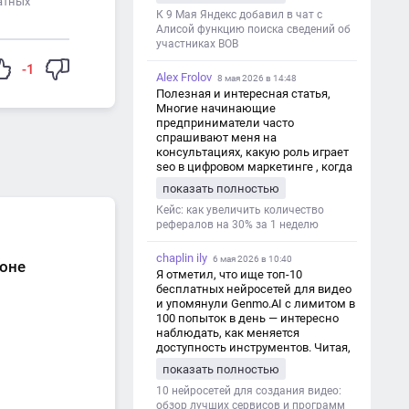
дезинформации
атных
К 9 Мая Яндекс добавил в чат с
Алисой функцию поиска сведений об
участниках ВОВ
-1
Alex Frolov
8 мая 2026 в 14:48
Полезная и интересная статья,
Многие начинающие
предприниматели часто
спрашивают меня на
консультациях, какую роль играет
seo в цифровом маркетинге , когда
мы только знакомимся и
показать полностью
обсуждаем их проект:
https://aseotop.com/kakuyu-rol-igraet-
Кейс: как увеличить количество
seo-v-czifrovom-marketinge/
рефералов на 30% за 1 неделю
chaplin ily
6 мая 2026 в 10:40
фоне
Я отметил, что ище топ-10
бесплатных нейросетей для видео
и упомянули Genmo.AI с лимитом в
100 попыток в день — интересно
наблюдать, как меняется
доступность инструментов. Читая,
вспомнил прошлые эксперименты
показать полностью
с короткими клипами в телеграм-
каналах YAGLA и Kokoc Group. Flux 2
10 нейросетей для создания видео:
обзор лучших сервисов и программ