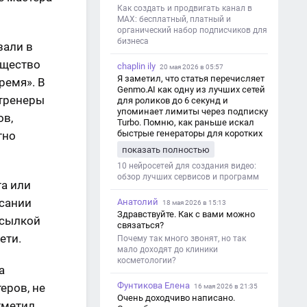
Как создать и продвигать канал в
MAX: бесплатный, платный и
органический набор подписчиков для
бизнеса
зали в
бщество
chaplin ily
20 мая 2026 в 05:57
Я заметил, что статья перечисляет
ремя». В
Genmo.AI как одну из лучших сетей
-тренеры
для роликов до 6 секунд и
упоминает лимиты через подписку
ов,
Turbo. Помню, как раньше искал
быстрые генераторы для коротких
тно
роликов — интересно увидеть
показать полностью
такой обзор именно с акцентом на
ограничения и подпись. Image V2
10 нейросетей для создания видео:
обзор лучших сервисов и программ
та или
исании
Анатолий
18 мая 2026 в 15:13
Здравствуйте. Как с вами можно
ссылкой
связаться?
ети.
Почему так много звонят, но так
мало доходят до клиники
косметологии?
а
Фунтикова Елена
еров, не
16 мая 2026 в 21:35
Очень доходчиво написано.
тметил