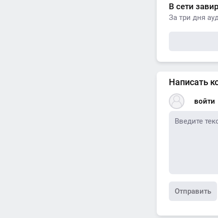
В сети зави
За три дня ау
Написать к
войти
Отправить