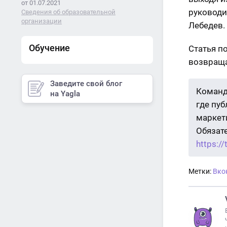
от 01.07.2021
руководи
Сведения об образовательной
организации
Лебедев.
Обучение
Статья п
возвраща
Заведите свой блог
Команд
на Yagla
где пу
маркети
Обязат
https:/
Метки:
Вко