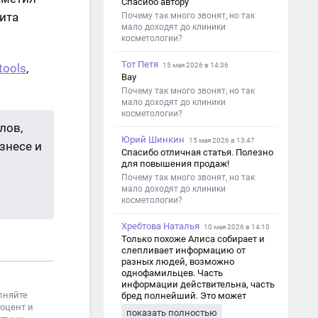
Спасибо автору
ита
Почему так много звонят, но так
мало доходят до клиники
косметологии?
Тот Петя
tools
,
15 мая 2026 в 14:36
Вау
Почему так много звонят, но так
мало доходят до клиники
косметологии?
лов,
Юрий Шинкин
15 мая 2026 в 13:47
знесе и
Спасибо отличная статья. Полезно
для повышения продаж!
Почему так много звонят, но так
мало доходят до клиники
косметологии?
Хребтова Наталья
10 мая 2026 в 14:10
Только похоже Алиса собирает и
слепливает информацию от
разных людей, возможно
однофамильцев. Часть
информации действительна, часть
лняйте
бред полнейший. Это может
роцент и
привести к путанице и
показать полностью