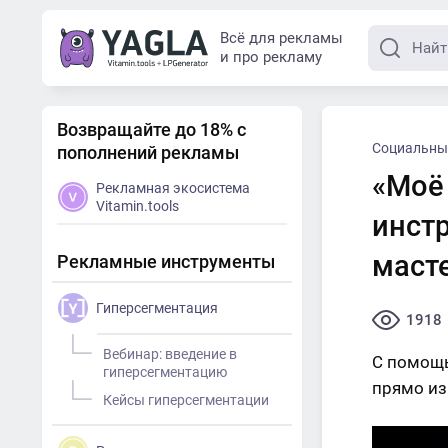
Всё для рекламы
и про рекламу
Возвращайте до 18% с
Социальны
пополнений рекламы
«Моё
Рекламная экосистема
Vitamin.tools
инст
масте
Рекламные инструменты
Гиперсегментация
1918
Вебинар: введение в
С помощь
гиперсегментацию
прямо из
Кейсы гиперсегментации