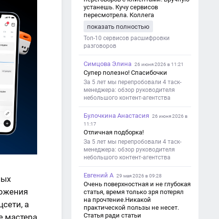
устанешь. Кучу сервисов
пересмотрела. Коллега
посоветовал Speech2Text. Весьма
показать полностью
хорошо переводит. Мало
редактировать по итогу. Советую.
Топ-10 сервисов расшифровки
разговоров
Симцова Элина
26 июня 2026 в 11:21
Супер полезно! Спасибочки
За 5 лет мы перепробовали 4 таск-
менеджера: обзор руководителя
небольшого контент-агентства
Булочкина Анастасия
26 июня 2026 в
11:17
Отличная подборка!
За 5 лет мы перепробовали 4 таск-
менеджера: обзор руководителя
небольшого контент-агентства
Евгений А
29 мая 2026 в 09:28
ных
Очень поверхностная и не глубокая
ложения
статья, время только зря потерял
на прочтение.Никакой
сети, а
практической пользы не несет.
Статья ради статьи
е мастера