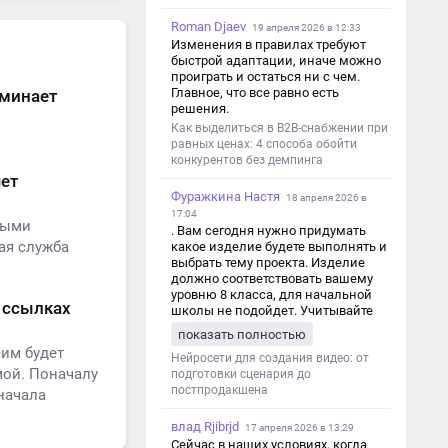
Roman Djaev
19 апреля 2026 в 12:33
Изменения в правилах требуют
быстрой адаптации, иначе можно
проиграть и остаться ни с чем.
Главное, что все равно есть
оминает
решения.
Как выделиться в B2B-снабжении при
равных ценах: 4 способа обойти
конкурентов без демпинга
чет
Фуражкина Настя
18 апреля 2026 в
17:04
ными
. Вам сегодня нужно придумать
ая служба
какое изделие будете выполнять и
выбрать тему проекта. Изделие
должно соответствовать вашему
уровню 8 класса, для начальной
х ссылках
школы не подойдет. Учитывайте
это. Оценка будет зависеть от
показать полностью
уровня работы. Структура проекта 1.
еим будет
Титульный лист - Название школы.
Нейросети для создания видео: от
мой. Поначалу
- Тип работы: «Проектная работа». -
подготовки сценария до
Тема проекта. - Кто выполнил:
постпродакшена
начала
ФИО, класс. - Кто проверил: ФИО,
должность учителя. - Город, год. 2.
влад Rjibrjd
17 апреля 2026 в 13:29
Введение - Актуальность темы
Сейчас в наших условиях, когда