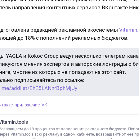
тель направления контентных сервисов ВКонтакте Ник
одготовлена редакцией рекламной экосистемы
Vitamin.
ющей до 18% с пополнений рекламных бюджетов.
ы YAGLA и Kokoc Group ведут несколько телеграм-кана
бликуются мнения экспертов и авторские лонгриды о би
нге, многие из которых не попадают на этот сайт.
ельно подписывайтесь по ссылке:
/t.me/addlist/EhE5LANnrBphMjUy
нтакте
,
приложение
,
VK
Vitamin.tools
Возвращаем до 18 процентов от пополнения рекламного бюджета. Попо
через Vitamin.tools всю рекламу в одном кабинете, возвращайте от нее п