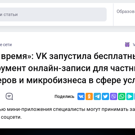
Образов
е сети
V
 время»: VK запустила бесплат
румент онлайн-записи для част
ров и микробизнеса в сфере ус
Поделись
ю мини-приложения специалисты могут принимать з
 соцсети.