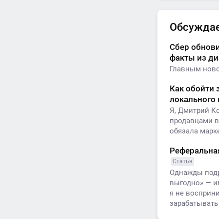
Обсужда
Сбер обнови
факты из д
Главным ново
Как обойти 
локального
Я, Дмитрий К
продавцами в
обязала марк
Реферальная
Статья
Однажды подру
выгодно» — и
я не восприни
зарабатывать