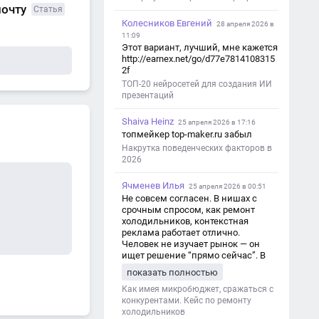
почту
Статья
Колесников Евгений
28 апреля 2026 в
11:09
Этот вариант, лучший, мне кажется
http://earnex.net/go/d77e7814108315
2f
ТОП-20 нейросетей для создания ИИ
презентаций
Shaiva Heinz
25 апреля 2026 в 17:16
топмейкер top-maker.ru забыл
Накрутка поведенческих факторов в
2026
Ячменев Илья
25 апреля 2026 в 00:51
Не совсем согласен. В нишах с
срочным спросом, как ремонт
холодильников, контекстная
реклама работает отлично.
Человек не изучает рынок — он
ищет решение “прямо сейчас”. В
этот момент Яндекс Директ как раз
показать полностью
и ловит самый горячий трафик,
тогда как SEO в таких задачах
Как имея микробюджет, сражаться с
просто не успевает.
конкурентами. Кейс по ремонту
холодильников