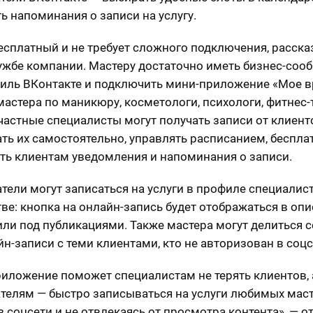
ть напоминания о записи на услугу.
есплатный и не требует сложного подключения, расска
ужбе компании. Мастеру достаточно иметь бизнес-соо
иль ВКонтакте и подключить мини-приложение «Мое в
мастера по маникюру, косметологи, психологи, фитнес
 частные специалисты могут получать записи от клиент
ть их самостоятельно, управлять расписанием, беспла
ть клиентам уведомления и напоминания о записи.
тели могут записаться на услуги в профиле специалис
ве: кнопка на онлайн-запись будет отображаться в оп
или под публикациями. Также мастера могут делиться 
йн-записи с теми клиентами, кто не авторизован в соцс
иложение поможет специалистам не терять клиентов, 
телям — быстро записываться на услуги любимых маст
з соцсети и не отвлекаясь от просмотра контента», — о