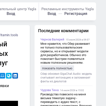
ательный центр Yagla
Рекламные инструменты Yagla
Вход
Вход
Регистрация
Последние комментарии
itamin.tools
Чернов Валерий
15 июля 2026 в 09:37
ный
Мне нравится, что Сбер развивает
не только пользовательские
ных
сервисы, но и открывает модели
для разработчиков. Обычно это
помогает быстрее появляться
луг
новым полезным решениям.
показать полностью
Сбер обновил GigaChat Audio: модель
считывает интонацию и запоминает
факты из диалогов
аявки
Чудова Тина
14 июля 2026 в 15:02
Руководство повесило на меня
весьма тяжелую задачу -
переводить с аудио текст, с
переговоров с клиентами. Вручную