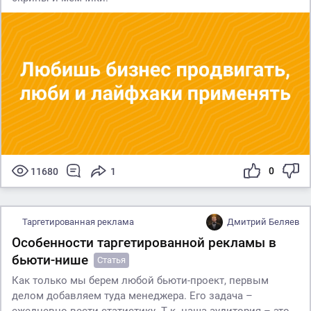
0
11680
1
Таргетированная реклама
Дмитрий Беляев
Особенности таргетированной рекламы в
бьюти-нише
Статья
Как только мы берем любой бьюти-проект, первым
делом добавляем туда менеджера. Его задача –
ежедневно вести статистику. Т.к. наша аудитория – это