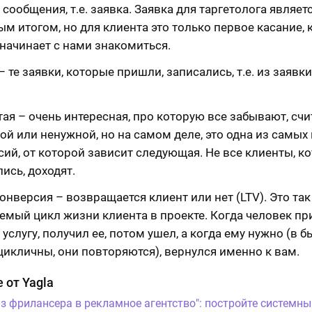
сообщения, т.е. заявка. Заявка для таргетолога являет
м итогом, но для клиента это только первое касание, 
 начинает с нами знакомиться.
– те заявки, которые пришли, записались, т.е. из заявки
.
ая – очень интересная, про которую все забывают, счи
ой или ненужной, но на самом деле, это одна из самых
сий, от которой зависит следующая. Не все клиенты, к
ись, доходят.
онверсия – возвращается клиент или нет (LTV). Это так
емый цикл жизни клиента в проекте. Когда человек пр
услугу, получил ее, потом ушел, а когда ему нужно (в б
цикличны, они повторяются), вернулся именно к вам.
 от Yagla
Из фрилансера в рекламное агентство": постройте системны