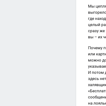
Мы цепля
выгорело
где наход
целый ра
сразу же
вы – их 
Почему п
или карт
можно до
указывае
И потом 
здесь не
халявщик
«Бесплатн
сообщени
на лояль