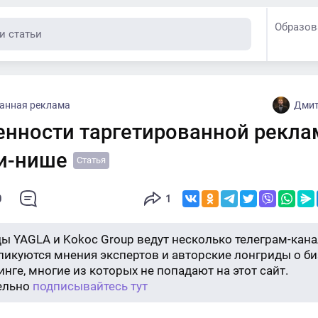
Образов
ванная реклама
Дмит
енности таргетированной рекла
и-нише
Статья
0
1
ы YAGLA и Kokoc Group ведут несколько телеграм-кана
бликуются мнения экспертов и авторские лонгриды о би
нге, многие из которых не попадают на этот сайт.
ельно
подписывайтесь тут