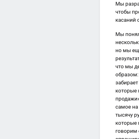
Мы разра
чтобы пр
касаний 
Мы поняли
нескольк
но мы ещ
результат
что мы д
образом:
забирает
которые 
продажи»
самое на
тысячу р
которые 
говорим 