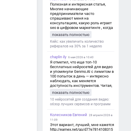
Полезная и интересная статья,
Многие начинающие
предприниматели часто
спрашивают меня на
консультациях, какую роль играет
seo в цифровом маркетинге , когда
мы только знакомимся и
показать полностью
обсуждаем их проект:
https://aseotop.com/kakuyu-rol-igraet-
Кейс: как увеличить количество
seo-v-czifrovom-marketinge/
рефералов на 30% за 1 неделю
chaplin ily
6 мая 2026 в 10:40
Я отметил, что ище топ-10
бесплатных нейросетей для видео
и упомянули Genmo.AI с лимитом в
100 попыток в день — интересно
наблюдать, как меняется
доступность инструментов. Читая,
вспомнил прошлые эксперименты
показать полностью
с короткими клипами в телеграм-
каналах YAGLA и Kokoc Group. Flux 2
10 нейросетей для создания видео:
обзор лучших сервисов и программ
Колесников Евгений
28 апреля 2026 в
11:09
Этот вариант, лучший, мне кажется
http://earnex.net/go/d77e7814108315