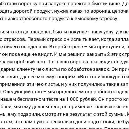
ботали воронку при запуске проекта в бьюти-нише. Дл
одать дорогой продукт, нужна какая-то воронка, цепочк
от низкострессового продукта к высокому стрессу.
, что когда владелец бьюти покупает нашу услугу, у не
о стрессов. Первый стресс он испытывает, когда запла
е ничего не сделали. Второй стресс – мы приступили, 
 он пока еще не видит. И мы решили закрыть 2 этих стр
елаем пробный тест. Т.е. наша воронка выглядит сле
 дарим клиенту чек-листы по обработке заявок. Он при
 чек-лист, далее мы ему говорим: «Вот твои конкуренты
применили эти чек-листы, и у них получились такие зап
. Следующий этап – мы предлагаем попробовать сдела
 нашем бесплатном тесте на 1 000 рублей. Он просто кл
ублей, мы ему делаем тест, он применяет наши же чек-л
мы ему подарили, смотрит на результат с этой суммы.
о том, что нам нужно несколько дней подготовки, не б