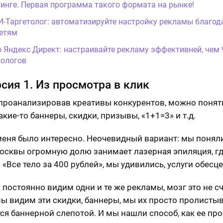
инге. Первая программа такого формата на рынке!
И-Таргетолог: автоматизируйте настройку рекламы благод
етям
о Яндекс Директ: настраивайте рекламу эффективней, чем
ологов
сия 1. Из просмотра в клик
 проанализировав креативы конкурентов, можно понять
кие-то баннеры, скидки, призывы, «1+1=3» и т.д.
меня было интересно. Неочевидный вариант: мы поняли
осквы огромную долю занимает лазерная эпиляция, г
 «Все тело за 400 рублей», мы удивились, услуги обес
 постоянно видим одни и те же рекламы, мозг это не с
мы видим эти скидки, баннеры, мы их просто пролисты
ся баннерной слепотой. И мы нашли способ, как ее пр