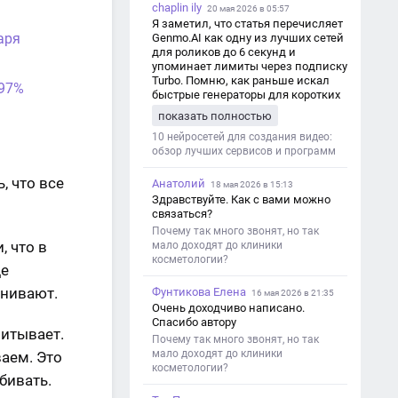
chaplin ily
20 мая 2026 в 05:57
Я заметил, что статья перечисляет
аря
Genmo.AI как одну из лучших сетей
для роликов до 6 секунд и
упоминает лимиты через подписку
Turbo. Помню, как раньше искал
 97%
быстрые генераторы для коротких
роликов — интересно увидеть
показать полностью
такой обзор именно с акцентом на
ограничения и подпись. Image V2
10 нейросетей для создания видео:
обзор лучших сервисов и программ
, что все
Анатолий
18 мая 2026 в 15:13
Здравствуйте. Как с вами можно
связаться?
Почему так много звонят, но так
, что в
мало доходят до клиники
косметологии?
де
ценивают.
Фунтикова Елена
16 мая 2026 в 21:35
Очень доходчиво написано.
Спасибо автору
читывает.
Почему так много звонят, но так
мало доходят до клиники
ваем. Это
косметологии?
обивать.