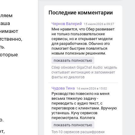
Последние комментарии
вляем
наша
Чернов Валерий
15 июля 2026 в 09:37
Мне нравится, что Сбер развивает
инимают
не только пользовательские
тственно,
сервисы, но и открывает модели
для разработчиков. Обычно это
ь.
помогает быстрее появляться
новым полезным решениям.
которые
показать полностью
Сбер обновил GigaChat Audio: модель
считывает интонацию и запоминает
факты из диалогов
Чудова Тина
14 июля 2026 в 15:02
Руководство повесило на меня
весьма тяжелую задачу -
переводить с аудио текст, с
переговоров с клиентами. Вручную
устанешь. Кучу сервисов
пересмотрела. Коллега
о.
посоветовал Speech2Text. Весьма
показать полностью
хорошо переводит. Мало
т,
редактировать по итогу. Советую.
Топ-10 сервисов расшифровки