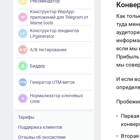
Рекомендатор
Конвер
Конструктор WepApp-
Как толь
приложений для Telegram от
Wame.tools
туда мене
Конструктор лендингов
аудитори
LPgenerator
информац
если мы 
A/B тестирование
Прибыль 
мы сове
Биддер
И если в
Генератор UTM-меток
определе
Нормализатор ключевых
Пробежим
слов
Первая
Тарифы
конверс
Поддержка клиентов
Вторая 
Отзывы об экосистеме