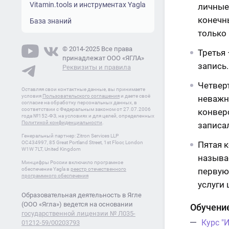
Vitamin.tools и инструментах Yagla
личные 
конечны
База знаний
только
© 2014-2025 Все права
Третья 
принадлежат ООО «ЯГЛА»
запись
Реквизиты и правила
Четверт
Оставляя свои контактные данные, вы принимаете
условия
Пользовательского соглашения
и даете своё
неважн
согласие на обработку персональных данных, в
соответствии с Федеральным законом от 27.07.2006
конвер
года №152-ФЗ, на условиях и для целей, определенных
Политикой конфиденциальности
.
записал
Генеральный партнер: Zitron Services LLP
OC434997, 85 Great Portland Street, 1st Floor, London
Пятая к
W1W 7LT, United Kingdom
называ
Минцифры России включило програмное
обеспечение Yagla в
реестр отечественного
первую 
программного обеспечения
услуги 
Образовательная деятельность в Ягле
(ООО «Ягла») ведется на основании
Обучение
государственной лицензии № Л035-
Курс "
01212-59/00203793