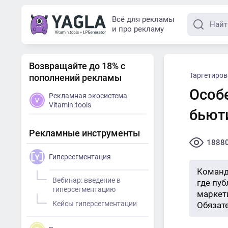
Всё для рекламы
и про рекламу
Возвращайте до 18% с
Таргетиро
пополнений рекламы
Особ
Рекламная экосистема
Vitamin.tools
бьют
Рекламные инструменты
1888
Гиперсегментация
Команд
Вебинар: введение в
где пу
гиперсегментацию
маркети
Кейсы гиперсегментации
Обязат