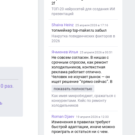
2f
ТОП-20 нейросетей для создания ИИ
презентаций
Shaiva Heinz
25 апреля 2026 в 17:16
топмейкер top-maker.ru забыл
Накрутка поведенческих факторов в
2026
Ячменев Илья
25 апреля 2026 в 00:51
Не совсем согласен. В нишах с
срочным спросом, как ремонт
холодильников, контекстная
реклама работает отлично.
Человек не изучает рынок — он
ищет решение “прямо сейчас”. В
0 раз.
этот момент Яндекс Директ как раз
показать полностью
и ловит самый горячий трафик,
тогда как SEO в таких задачах
Как имея микробюджет, сражаться с
просто не успевает.
конкурентами. Кейс по ремонту
ь
холодильников
Roman Djaev
19 апреля 2026 в 12:33
Изменения в правилах требуют
быстрой адаптации, иначе можно
проиграть и остаться ни с чем.