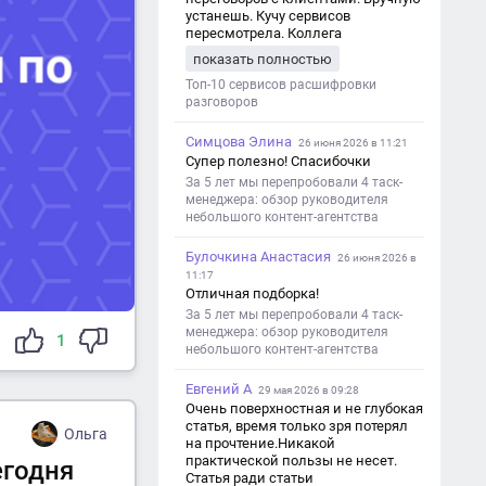
устанешь. Кучу сервисов
пересмотрела. Коллега
посоветовал Speech2Text. Весьма
показать полностью
хорошо переводит. Мало
редактировать по итогу. Советую.
Топ-10 сервисов расшифровки
разговоров
Симцова Элина
26 июня 2026 в 11:21
Супер полезно! Спасибочки
За 5 лет мы перепробовали 4 таск-
менеджера: обзор руководителя
небольшого контент-агентства
Булочкина Анастасия
26 июня 2026 в
11:17
Отличная подборка!
За 5 лет мы перепробовали 4 таск-
менеджера: обзор руководителя
1
небольшого контент-агентства
Евгений А
29 мая 2026 в 09:28
Очень поверхностная и не глубокая
статья, время только зря потерял
Ольга
на прочтение.Никакой
практической пользы не несет.
егодня
Статья ради статьи