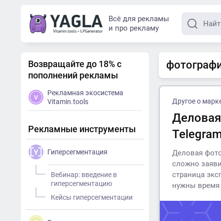
Всё для рекламы
и про рекламу
Возвращайте до 18% с
фотография
пополнений рекламы
Рекламная экосистема
Другое о марк
Vitamin.tools
Деловая
Рекламные инструменты
Telegra
Гиперсегментация
Деловая фото
сложно заявит
страница экс
Вебинар: введение в
гиперсегментацию
нужны время 
Кейсы гиперсегментации