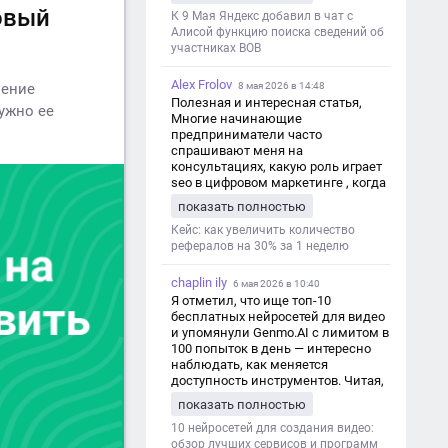
дезинформации
овый
К 9 Мая Яндекс добавил в чат с
Алисой функцию поиска сведений об
участниках ВОВ
Alex Frolov
8 мая 2026 в 14:48
мение
Полезная и интересная статья,
нужно ее
Многие начинающие
предприниматели часто
спрашивают меня на
консультациях, какую роль играет
seo в цифровом маркетинге , когда
мы только знакомимся и
показать полностью
обсуждаем их проект:
https://aseotop.com/kakuyu-rol-igraet-
Кейс: как увеличить количество
seo-v-czifrovom-marketinge/
рефералов на 30% за 1 неделю
chaplin ily
6 мая 2026 в 10:40
Я отметил, что ище топ-10
бесплатных нейросетей для видео
и упомянули Genmo.AI с лимитом в
100 попыток в день — интересно
наблюдать, как меняется
доступность инструментов. Читая,
вспомнил прошлые эксперименты
показать полностью
с короткими клипами в телеграм-
каналах YAGLA и Kokoc Group. Flux 2
10 нейросетей для создания видео:
обзор лучших сервисов и программ