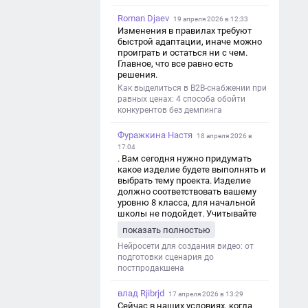
Roman Djaev
19 апреля 2026 в 12:33
Изменения в правилах требуют
быстрой адаптации, иначе можно
проиграть и остаться ни с чем.
Главное, что все равно есть
решения.
Как выделиться в B2B-снабжении при
равных ценах: 4 способа обойти
конкурентов без демпинга
Фуражкина Настя
18 апреля 2026 в
17:04
. Вам сегодня нужно придумать
какое изделие будете выполнять и
выбрать тему проекта. Изделие
должно соответствовать вашему
уровню 8 класса, для начальной
школы не подойдет. Учитывайте
это. Оценка будет зависеть от
показать полностью
уровня работы. Структура проекта 1.
Титульный лист - Название школы.
Нейросети для создания видео: от
- Тип работы: «Проектная работа». -
подготовки сценария до
Тема проекта. - Кто выполнил:
постпродакшена
ФИО, класс. - Кто проверил: ФИО,
должность учителя. - Город, год. 2.
влад Rjibrjd
17 апреля 2026 в 13:29
Введение - Актуальность темы
Сейчас в наших условиях, когда