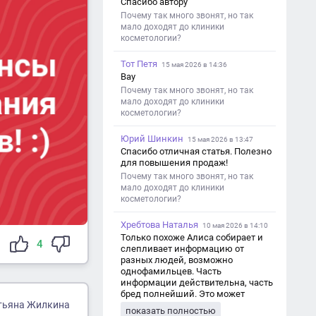
Спасибо автору
Почему так много звонят, но так
мало доходят до клиники
косметологии?
Тот Петя
15 мая 2026 в 14:36
Вау
Почему так много звонят, но так
мало доходят до клиники
косметологии?
Юрий Шинкин
15 мая 2026 в 13:47
Спасибо отличная статья. Полезно
для повышения продаж!
Почему так много звонят, но так
мало доходят до клиники
косметологии?
Хребтова Наталья
10 мая 2026 в 14:10
Только похоже Алиса собирает и
4
слепливает информацию от
разных людей, возможно
однофамильцев. Часть
информации действительна, часть
бред полнейший. Это может
тьяна Жилкина
привести к путанице и
показать полностью