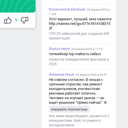
Колесников Евгений
28 апреля 2026 в
11:09
Этот вариант, лучший, мне кажется
9
http://earnex.net/go/d77e7814108315
2f
ТОП-20 нейросетей для создания ИИ
презентаций
Shaiva Heinz
25 апреля 2026 в 17:16
топмейкер top-maker.ru забыл
Накрутка поведенческих факторов в
2026
Ячменев Илья
25 апреля 2026 в 00:51
Не совсем согласен. В нишах с
срочным спросом, как ремонт
холодильников, контекстная
реклама работает отлично.
Человек не изучает рынок — он
ищет решение “прямо сейчас”. В
этот момент Яндекс Директ как раз
показать полностью
и ловит самый горячий трафик,
тогда как SEO в таких задачах
Как имея микробюджет, сражаться с
просто не успевает.
конкурентами. Кейс по ремонту
холодильников