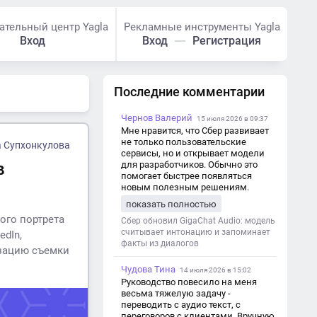
ательный центр Yagla
Рекламные инструменты Yagla
Вход
Вход
Регистрация
Последние комментарии
Чернов Валерий
15 июля 2026 в 09:37
Мне нравится, что Сбер развивает
не только пользовательские
 Супхонкулова
сервисы, но и открывает модели
в
для разработчиков. Обычно это
помогает быстрее появляться
новым полезным решениям.
показать полностью
ого портрета
Сбер обновил GigaChat Audio: модель
считывает интонацию и запоминает
edIn,
факты из диалогов
изацию съемки
Чудова Тина
14 июля 2026 в 15:02
Руководство повесило на меня
весьма тяжелую задачу -
переводить с аудио текст, с
переговоров с клиентами. Вручную