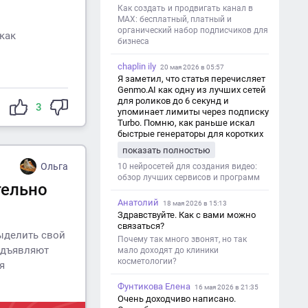
Как создать и продвигать канал в
MAX: бесплатный, платный и
органический набор подписчиков для
как
бизнеса
chaplin ily
20 мая 2026 в 05:57
Я заметил, что статья перечисляет
Genmo.AI как одну из лучших сетей
для роликов до 6 секунд и
3
упоминает лимиты через подписку
Turbo. Помню, как раньше искал
быстрые генераторы для коротких
роликов — интересно увидеть
показать полностью
такой обзор именно с акцентом на
Ольга
ограничения и подпись. Image V2
10 нейросетей для создания видео:
обзор лучших сервисов и программ
тельно
Анатолий
18 мая 2026 в 15:13
Здравствуйте. Как с вами можно
связаться?
ыделить свой
Почему так много звонят, но так
редъявляют
мало доходят до клиники
косметологии?
я
Фунтикова Елена
16 мая 2026 в 21:35
Очень доходчиво написано.