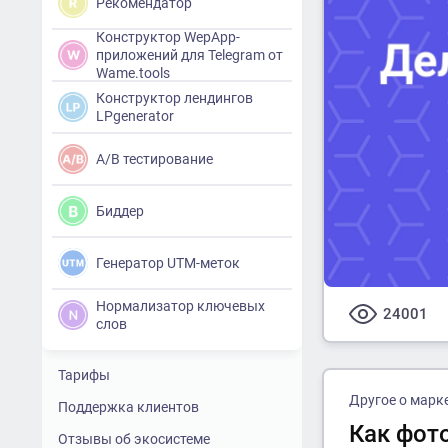
Рекомендатор
Конструктор WepApp-
приложений для Telegram от
Wame.tools
Конструктор лендингов
LPgenerator
A/B тестирование
Биддер
Генератор UTM-меток
Нормализатор ключевых
24001
слов
Тарифы
Другое о марк
Поддержка клиентов
Как фото
Отзывы об экосистеме