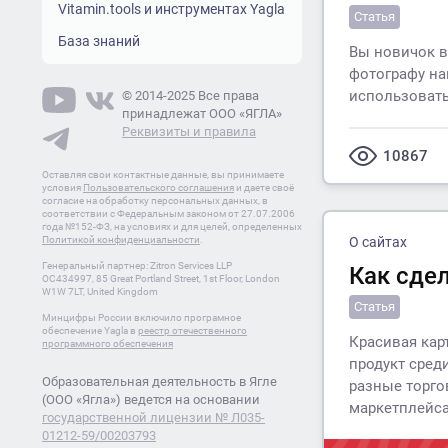
Vitamin.tools и инструментах Yagla
Статья
База знаний
Вы новичок в
фотографу на
использовать
© 2014-2025 Все права
принадлежат ООО «ЯГЛА»
Реквизиты и правила
10867
Оставляя свои контактные данные, вы принимаете
условия
Пользовательского соглашения
и даете своё
согласие на обработку персональных данных, в
соответствии с Федеральным законом от 27.07.2006
года №152-ФЗ, на условиях и для целей, определенных
Политикой конфиденциальности
.
О сайтах
Генеральный партнер: Zitron Services LLP
Как сде
OC434997, 85 Great Portland Street, 1st Floor, London
W1W 7LT, United Kingdom
Статья
Минцифры России включило програмное
обеспечение Yagla в
реестр отечественного
Красивая кар
программного обеспечения
продукт сред
Образовательная деятельность в Ягле
разные торго
(ООО «Ягла») ведется на основании
маркетплейса
государственной лицензии № Л035-
01212-59/00203793