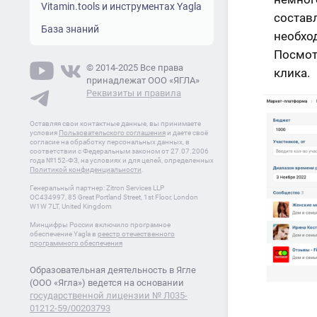
Vitamin.tools и инструментах Yagla
составл
База знаний
необхо
Посмотр
© 2014-2025 Все права
клика.
принадлежат ООО «ЯГЛА»
Реквизиты и правила
Оставляя свои контактные данные, вы принимаете
условия
Пользовательского соглашения
и даете своё
согласие на обработку персональных данных, в
соответствии с Федеральным законом от 27.07.2006
года №152-ФЗ, на условиях и для целей, определенных
Политикой конфиденциальности
.
Генеральный партнер: Zitron Services LLP
OC434997, 85 Great Portland Street, 1st Floor, London
W1W 7LT, United Kingdom
Минцифры России включило програмное
обеспечение Yagla в
реестр отечественного
программного обеспечения
Образовательная деятельность в Ягле
(ООО «Ягла») ведется на основании
государственной лицензии № Л035-
01212-59/00203793