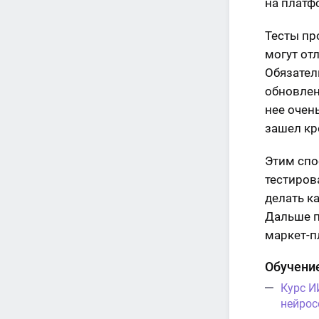
на платф
Тесты пр
могут отл
Обязател
обновлен
нее очень
зашел кр
Этим спо
тестиров
делать к
Дальше п
маркет-п
Обучени
Курс И
нейрос