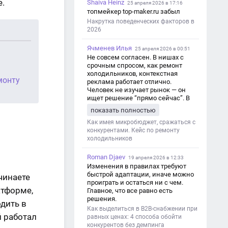
.
Shaiva Heinz
25 апреля 2026 в 17:16
топмейкер top-maker.ru забыл
Накрутка поведенческих факторов в
2026
Ячменев Илья
25 апреля 2026 в 00:51
Не совсем согласен. В нишах с
срочным спросом, как ремонт
холодильников, контекстная
монту
реклама работает отлично.
Человек не изучает рынок — он
ищет решение “прямо сейчас”. В
этот момент Яндекс Директ как раз
показать полностью
и ловит самый горячий трафик,
тогда как SEO в таких задачах
Как имея микробюджет, сражаться с
просто не успевает.
конкурентами. Кейс по ремонту
холодильников
Roman Djaev
19 апреля 2026 в 12:33
Изменения в правилах требуют
быстрой адаптации, иначе можно
чинаете
проиграть и остаться ни с чем.
атформе,
Главное, что все равно есть
решения.
дить в
Как выделиться в B2B-снабжении при
й работал
равных ценах: 4 способа обойти
конкурентов без демпинга