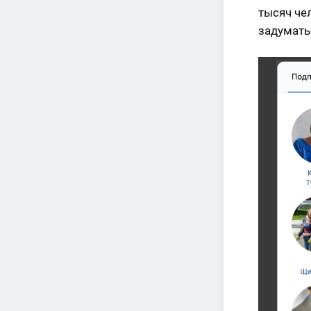
тысяч чел
задуматьс