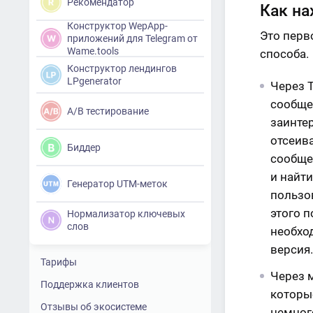
Рекомендатор
Как на
Конструктор WepApp-
Это перв
приложений для Telegram от
Wame.tools
способа.
Конструктор лендингов
LPgenerator
Через T
сообще
A/B тестирование
заинтер
отсеив
Биддер
сообщес
и найти
Генератор UTM-меток
пользов
этого п
Нормализатор ключевых
слов
необход
версия.
Тарифы
Через 
Поддержка клиентов
которые
Отзывы об экосистеме
немног