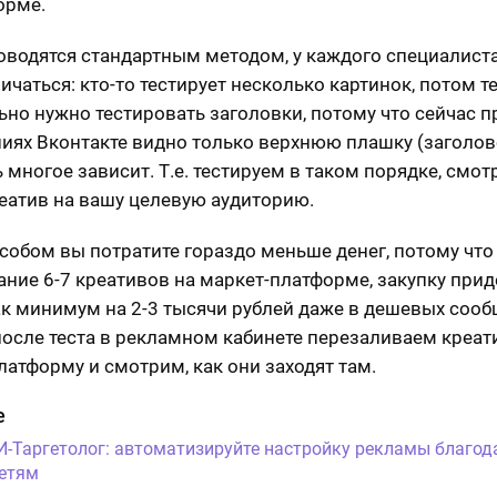
орме.
оводятся стандартным методом, у каждого специалист
ичаться: кто-то тестирует несколько картинок, потом т
ьно нужно тестировать заголовки, потому что сейчас п
иях Вконтакте видно только верхнюю плашку (заголово
 многое зависит. Т.е. тестируем в таком порядке, смот
еатив на вашу целевую аудиторию.
собом вы потратите гораздо меньше денег, потому что
ание 6-7 креативов на маркет-платформе, закупку прид
ак минимум на 2-3 тысячи рублей даже в дешевых сооб
осле теста в рекламном кабинете перезаливаем креат
латформу и смотрим, как они заходят там.
е
И-Таргетолог: автоматизируйте настройку рекламы благод
етям