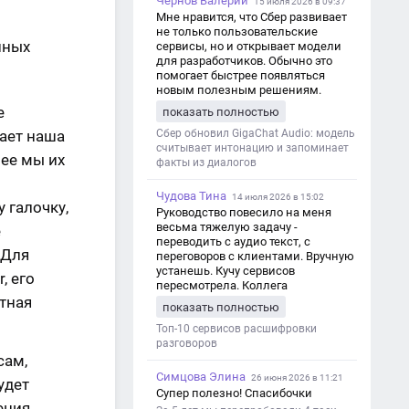
Чернов Валерий
15 июля 2026 в 09:37
Мне нравится, что Сбер развивает
не только пользовательские
нных
сервисы, но и открывает модели
для разработчиков. Обычно это
помогает быстрее появляться
новым полезным решениям.
е
показать полностью
ает наша
Сбер обновил GigaChat Audio: модель
считывает интонацию и запоминает
лее мы их
факты из диалогов
Чудова Тина
14 июля 2026 в 15:02
 галочку,
Руководство повесило на меня
весьма тяжелую задачу -
е
переводить с аудио текст, с
 Для
переговоров с клиентами. Вручную
устанешь. Кучу сервисов
, его
пересмотрела. Коллега
атная
посоветовал Speech2Text. Весьма
показать полностью
хорошо переводит. Мало
редактировать по итогу. Советую.
Топ-10 сервисов расшифровки
разговоров
сам,
Симцова Элина
26 июня 2026 в 11:21
удет
Супер полезно! Спасибочки
ения