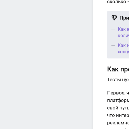
сколько 
При
Как 
коли
Как 
холо
Как пр
Тесты ну
Первое, 
платформ
свой путь
что инте
рекламно