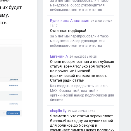
За 5 лет мы перепробовали 4 таск-
менеджера: обзор руководителя
и их будет
небольшого контент-агентства
аму.
Булочкина Анастасия
26 июня 2026 в
сть
11:17
Отличная подборка!
За 5 лет мы перепробовали 4 таск-
менеджера: обзор руководителя
небольшого контент-агентства
Евгений А
29 мая 2026 в 09:28
Очень поверхностная и не глубокая
статья, время только зря потерял
на прочтение.Никакой
практической пользы не несет.
Статья ради статьи
Как создать и продвигать канал в
MAX: бесплатный, платный и
органический набор подписчиков для
бизнеса
chaplin ily
20 мая 2026 в 05:57
Я заметил, что статья перечисляет
Genmo.AI как одну из лучших сетей
для роликов до 6 секунд и
упоминает лимиты через подписку