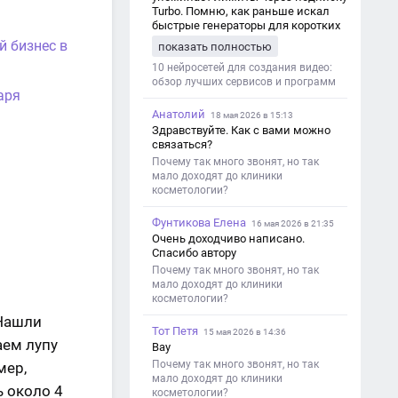
Turbo. Помню, как раньше искал
быстрые генераторы для коротких
роликов — интересно увидеть
й бизнес в
показать полностью
такой обзор именно с акцентом на
ограничения и подпись. Image V2
10 нейросетей для создания видео:
обзор лучших сервисов и программ
аря
Анатолий
18 мая 2026 в 15:13
Здравствуйте. Как с вами можно
связаться?
Почему так много звонят, но так
мало доходят до клиники
косметологии?
Фунтикова Елена
16 мая 2026 в 21:35
Очень доходчиво написано.
Спасибо автору
Почему так много звонят, но так
мало доходят до клиники
косметологии?
 Нашли
Тот Петя
15 мая 2026 в 14:36
аем лупу
Вау
Почему так много звонят, но так
мер,
мало доходят до клиники
ь около 4
косметологии?