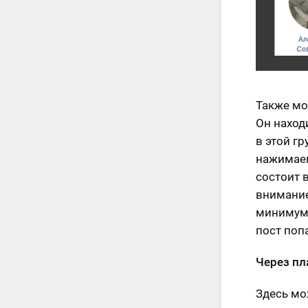
Также мо
Он наход
в этой гр
нажимаем
состоит 
внимание
минимум 
пост поп
Через п
Здесь мо