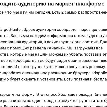
ходить аудиторию на маркет-платформе
ое, что мы изучим сегодня. Есть 2 самых распростране
argetHunter. Здесь аудитория собирается через целевы
ства. Здесь мы находим информацию о том, куда вступ
есованная аудитория, в каких группах она состоит. Да
аем с помощью раздела «Анализ». Мы загружаем все
тва, которые мы нашли, можем их убрать, поставив эту
 все те сообщества, где будут сидеть заинтересованны
атели. И в этих группах уже можно запускать рекламу.
онадобится специальное расширение браузера adspoiler
имо будет скачать и установить. Есть платная и беспл
маркет-платформу. Этот способ больше подходит бизне
 рассчитаны на один город, потому что групп в итоге б
о. Если мы работаем с городом, где численность насел