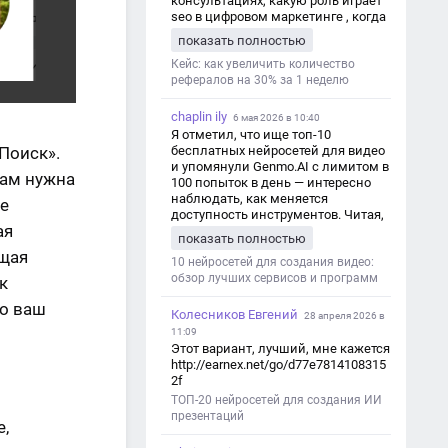
консультациях, какую роль играет
seo в цифровом маркетинге , когда
мы только знакомимся и
показать полностью
обсуждаем их проект:
https://aseotop.com/kakuyu-rol-igraet-
Кейс: как увеличить количество
seo-v-czifrovom-marketinge/
рефералов на 30% за 1 неделю
chaplin ily
6 мая 2026 в 10:40
Я отметил, что ище топ-10
бесплатных нейросетей для видео
Поиск».
и упомянули Genmo.AI с лимитом в
нам нужна
100 попыток в день — интересно
наблюдать, как меняется
ше
доступность инструментов. Читая,
ая
вспомнил прошлые эксперименты
показать полностью
с короткими клипами в телеграм-
ащая
каналах YAGLA и Kokoc Group. Flux 2
10 нейросетей для создания видео:
обзор лучших сервисов и программ
к
то ваш
Колесников Евгений
28 апреля 2026 в
11:09
Этот вариант, лучший, мне кажется
http://earnex.net/go/d77e7814108315
2f
ТОП-20 нейросетей для создания ИИ
презентаций
е,