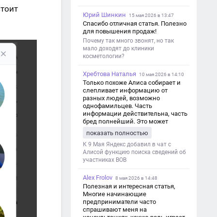
стоит
Юрий Шинкин
15 мая 2026 в 13:47
Спасибо отличная статья. Полезно
для повышения продаж!
Почему так много звонят, но так
мало доходят до клиники
косметологии?
Хребтова Наталья
10 мая 2026 в 14:10
Только похоже Алиса собирает и
слепливает информацию от
разных людей, возможно
однофамильцев. Часть
информации действительна, часть
бред полнейший. Это может
привести к путанице и
показать полностью
дезинформации
К 9 Мая Яндекс добавил в чат с
Алисой функцию поиска сведений об
участниках ВОВ
Alex Frolov
8 мая 2026 в 14:48
Полезная и интересная статья,
Многие начинающие
предприниматели часто
спрашивают меня на