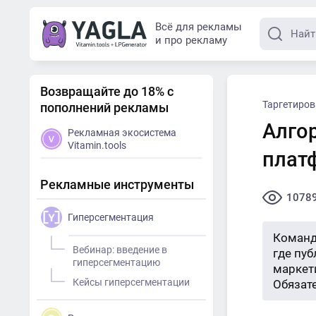
Всё для рекламы
и про рекламу
Возвращайте до 18% с
Таргетиро
пополнений рекламы
Алго
Рекламная экосистема
Vitamin.tools
плат
Рекламные инструменты
1078
Гиперсегментация
Команд
Вебинар: введение в
где пу
гиперсегментацию
маркети
Кейсы гиперсегментации
Обязат