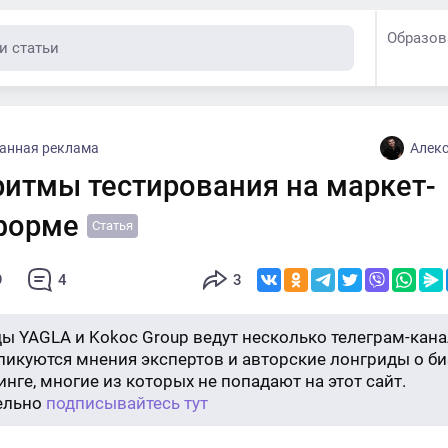
Образов
ванная реклама
Алекс
ритмы тестирования на маркет-
форме
Статья
9
4
3
ы YAGLA и Kokoc Group ведут несколько телеграм-кана
бликуются мнения экспертов и авторские лонгриды о би
нге, многие из которых не попадают на этот сайт.
ельно
подписывайтесь тут